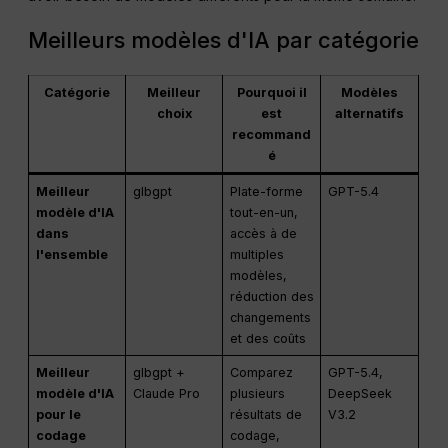
Meilleurs modèles d'IA par catégorie
Catégorie
Meilleur
Pourquoi il
Modèles
choix
est
alternatifs
recommand
é
Meilleur
glbgpt
Plate-forme
GPT-5.4
modèle d'IA
tout-en-un,
dans
accès à de
l'ensemble
multiples
modèles,
réduction des
changements
et des coûts
Meilleur
glbgpt +
Comparez
GPT-5.4,
modèle d'IA
Claude Pro
plusieurs
DeepSeek
pour le
résultats de
V3.2
codage
codage,