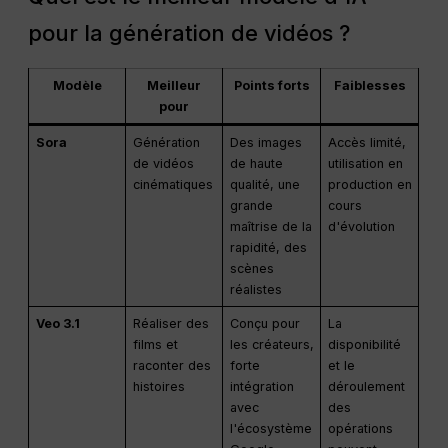
pour la génération de vidéos ?
Modèle
Meilleur
Points forts
Faiblesses
pour
Sora
Génération
Des images
Accès limité,
de vidéos
de haute
utilisation en
cinématiques
qualité, une
production en
grande
cours
maîtrise de la
d'évolution
rapidité, des
scènes
réalistes
Veo 3.1
Réaliser des
Conçu pour
La
films et
les créateurs,
disponibilité
raconter des
forte
et le
histoires
intégration
déroulement
avec
des
l'écosystème
opérations