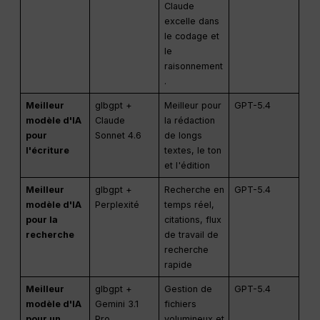
Claude
excelle dans
le codage et
le
raisonnement
.
Meilleur
glbgpt +
Meilleur pour
GPT-5.4
modèle d'IA
Claude
la rédaction
pour
Sonnet 4.6
de longs
l'écriture
textes, le ton
et l'édition
Meilleur
glbgpt +
Recherche en
GPT-5.4
modèle d'IA
Perplexité
temps réel,
pour la
citations, flux
recherche
de travail de
recherche
rapide
Meilleur
glbgpt +
Gestion de
GPT-5.4
modèle d'IA
Gemini 3.1
fichiers
pour un
Pro
volumineux et