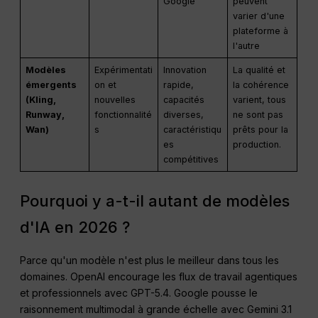
Google
peuvent
varier d'une
plateforme à
l'autre
Modèles
Expérimentati
Innovation
La qualité et
émergents
on et
rapide,
la cohérence
(Kling,
nouvelles
capacités
varient, tous
Runway,
fonctionnalité
diverses,
ne sont pas
Wan)
s
caractéristiqu
prêts pour la
es
production.
compétitives
Pourquoi y a-t-il autant de modèles
d'IA en 2026 ?
Parce qu'un modèle n'est plus le meilleur dans tous les
domaines. OpenAI encourage les flux de travail agentiques
et professionnels avec GPT-5.4. Google pousse le
raisonnement multimodal à grande échelle avec Gemini 3.1