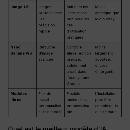
Image 1.5
Images
Suit bien les
Moins
professionne
instructions,
artistique que
lles,
bon pour les
Midjourney
précision
cas
rapide
d'utilisation
pratiques
Nano
Retouche
Contrôle
Moins
Banane Pro
d'image
élevé, édition
largement
avancée
précise,
adoptée,
solidement
encore
ancré dans
émergente
l'écosystème
Google
Modèles
Flux de
Flexible,
L'installation
libres
travail
moins cher,
peut être
personnalisé
personnalisa
complexe, la
s, faible coût
ble
qualité varie
Quel est le meilleur modèle d'IA