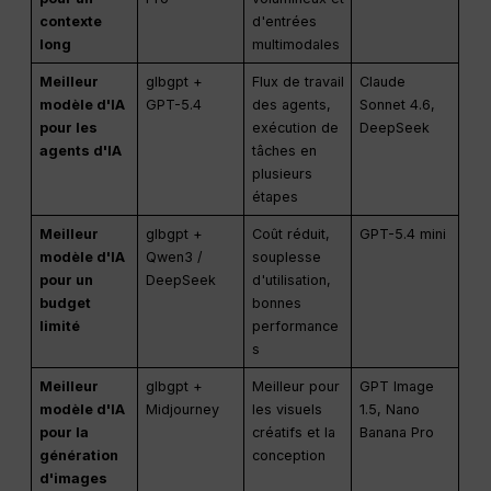
contexte
d'entrées
long
multimodales
Meilleur
glbgpt +
Flux de travail
Claude
modèle d'IA
GPT-5.4
des agents,
Sonnet 4.6,
pour les
exécution de
DeepSeek
agents d'IA
tâches en
plusieurs
étapes
Meilleur
glbgpt +
Coût réduit,
GPT-5.4 mini
modèle d'IA
Qwen3 /
souplesse
pour un
DeepSeek
d'utilisation,
budget
bonnes
limité
performance
s
Meilleur
glbgpt +
Meilleur pour
GPT Image
modèle d'IA
Midjourney
les visuels
1.5, Nano
pour la
créatifs et la
Banana Pro
génération
conception
d'images