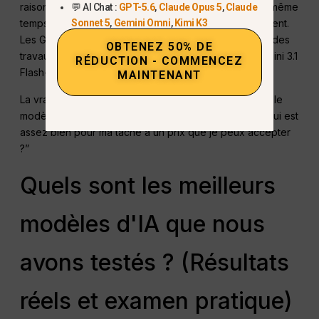
raisonnement haut de gamme reste coûteux. Dans le même
💬 AI Chat :
GPT-5.6
,
Claude Opus 5
,
Claude
Sonnet 5
,
Gemini Omni
,
Kimi K3
temps, les modèles moins chers s'améliorent rapidement.
Les GPT-5.4 mini et nano d'OpenAI sont conçus pour des
OBTENEZ 50% DE
travaux de grande envergure, et Google a lancé Gemini 3.1
RÉDUCTION - COMMENCEZ
Flash-Lite, une option moins coûteuse et plus rapide.
MAINTENANT
La vraie question n'est donc pas seulement “Quel est le
modèle le plus intelligent ?”. C'est aussi : “Qu'est-ce qui est
assez bien pour ma tâche à un prix que je peux accepter
?”
Quels sont les meilleurs
modèles d'IA que nous
avons testés ? (Résultats
réels et examen pratique)