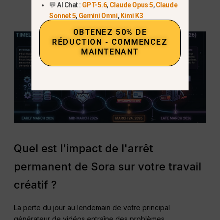
d'entreprise.
💬 AI Chat :
GPT-5.6
,
Claude Opus 5
,
Claude
Sonnet 5
,
Gemini Omni
,
Kimi K3
OBTENEZ 50% DE
RÉDUCTION - COMMENCEZ
MAINTENANT
Quel est l'impact de l'arrêt
permanent de Sora sur votre travail
créatif ?
La perte du jour au lendemain de votre principal
générateur de vidéos entraîne des problèmes