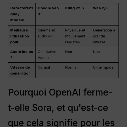
Caractéristi
Google Veo
Kling v2.6
Wan 2,6
que /
3.1
Modèle
Meilleure
Cinéma et
Physique et
Génération à
utilisation
audio 4K
mouvement
grande
pour
réalistes
vitesse
Audio inclus
Oui (Native
Non
Non
?
Audio)
Vitesse de
Normal
Normal
Ultra-rapide
génération
Pourquoi OpenAI ferme-
t-elle Sora, et qu'est-ce
que cela signifie pour les