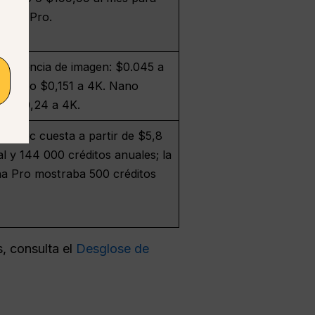
ersión Pro.
eferencia de imagen: $0.045 a
 a 2K, o $0,151 a 4K. Nano
 o $0,24 a 4K.
n Basic cuesta a partir de $5,8
l y 144 000 créditos anuales; la
a Pro mostraba 500 créditos
, consulta el
Desglose de