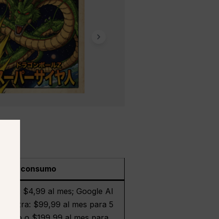
tual o consumo
I Plus: $4,99 al mes; Google AI
AI Ultra: $99,99 al mes para 5
sión Pro o $199,99 al mes para