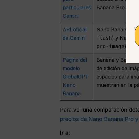
particulares
Banana Pro.
Gemini
API oficial
Nano Banana 2 (
de Gemini
) y Nano B
flash
).
pro-image
Página del
Banana y Banana 
modelo
de edición de imá
GlobalGPT
espacios para imá
Nano
muestran en la pá
Banana
Para ver una comparación deta
precios de Nano Banana Pro 
Ir a: