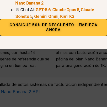
Nano Banana 2
20 veces los límites de la v
💬 Chat AI:
GPT-5.6
,
Claude Opus 5
,
Claude
Soneto 5
,
Gemini Omni
,
Kimi K3
Nano Banana 2 valores de r
gemini-3.1-imagen-
CONSIGUE 50% DE DESCUENTO - EMPIEZA
anana Pro (
0,5 K, $0.067 a 1 K, $0,101
gemini-3-
AHORA
Banana Pro: $0,134 a 1K/2K
Pro en una única interfaz
GlobalGPT
indica que el pla
genes, con hasta 14
al mes con facturación anua
genes de referencia que se
página del plan Nano Banan
gina en tiempo real.
para una generación de 1K.
llada de estos sistemas de facturación independientes
y Nano Banana 2 API
.