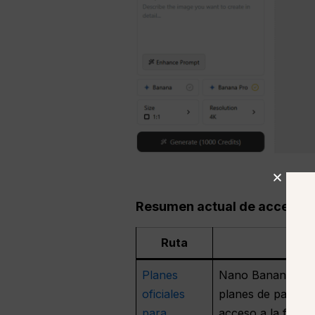
Resumen actual de acceso y p
Ruta
Ac
Planes
Nano Banana 2: g
oficiales
planes de pago of
para
acceso a la func