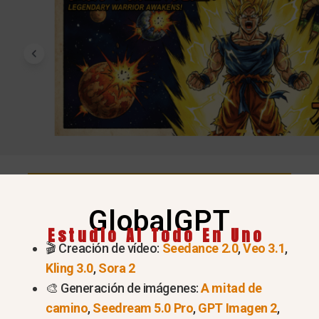
Prueba Nano Banana Pro ahora mismo
recios (consultado el 28 de julio de 2026):
GlobalGPT
Estudio AI Todo En Uno
ceso actual
Precio ac
🎬 Creación de vídeo:
Seedance 2.0
,
Veo 3.1
,
Kling 3.0
,
Sora 2
eneración de imágenes; los
Gratis: $0 al mes; Google A
🎨 Generación de imágenes:
A mitad de
recen límites más altos y
Pro: $19,99 al mes; Google 
camino
,
Seedream 5.0 Pro
,
GPT Imagen 2
,
ión «Rehacer» de Nano
veces los límites de la ver