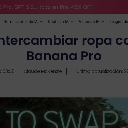
3 Pro, GPT 5.2... todo en Pro. 46% OFF
Herramientas de IA
Chat con IA
Vídeo de IA
Imagen de
ntercambiar ropa c
Banana Pro
03:58
Claude McKenzie
Última actualización: 2