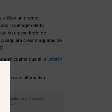
s utilizar un prompt
 subir la imagen de tu
ista en un escritorio de
 cualquiera crear maquetas de
3D.
enga en cuenta que el
la versión
s una gran alternativa.