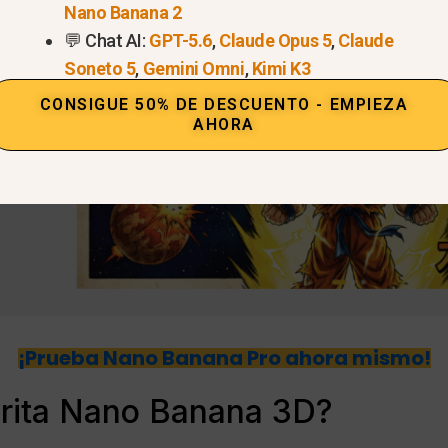
Nano Banana 2
💬 Chat AI:
GPT-5.6
,
Claude Opus 5
,
Claude
Soneto 5
,
Gemini Omni
,
Kimi K3
CONSIGUE 50% DE DESCUENTO - EMPIEZA
AHORA
¡Prueba Nano Banana Pro ahora mismo!
urita Nano Banana 3D?