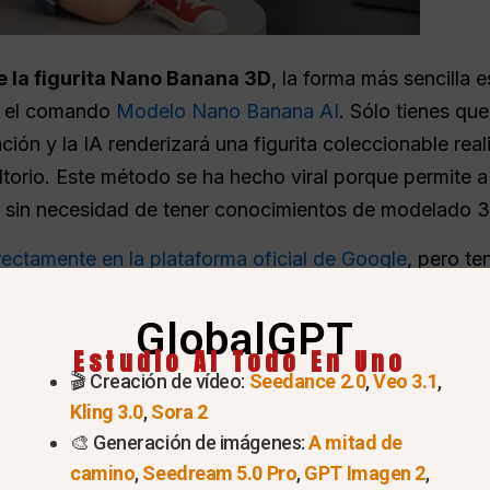
 la figurita Nano Banana 3D
, la forma más sencilla e
n el comando
Modelo Nano Banana AI
. Sólo tienes que
ción y la IA renderizará una figurita coleccionable real
torio. Este método se ha hecho viral porque permite a
al sin necesidad de tener conocimientos de modelado 
ectamente en la plataforma oficial de Google
, pero t
iones
.
GlobalGPT
 suave y potente, el
Global GPT Nano Banana AI tool
e
Estudio AI Todo En Uno
🎬 Creación de vídeo:
Seedance 2.0
,
Veo 3.1
,
Kling 3.0
,
Sora 2
🎨 Generación de imágenes:
A mitad de
camino
,
Seedream 5.0 Pro
,
GPT Imagen 2
,