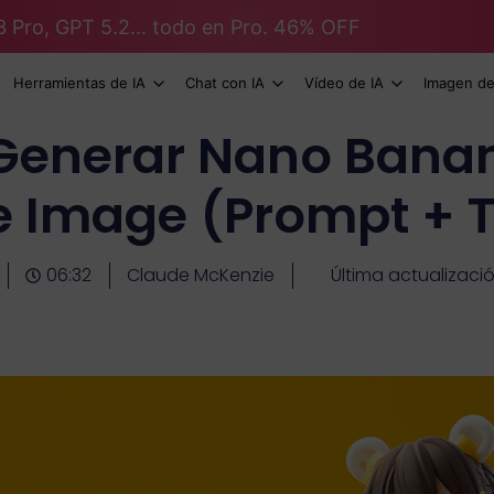
3 Pro, GPT 5.2... todo en Pro. 46% OFF
Herramientas de IA
Chat con IA
Vídeo de IA
Imagen de
enerar Nano Banan
e Image (Prompt + T
06:32
Claude McKenzie
Última actualizaci