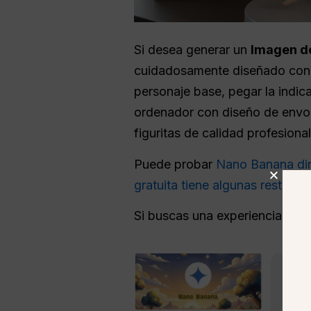
Si desea generar un
Imagen de
cuidadosamente diseñado co
personaje base, pegar la indica
ordenador con diseño de envol
figuritas de calidad profesion
Puede probar
Nano Banana dir
gratuita tiene algunas restricc
Si buscas una experiencia más