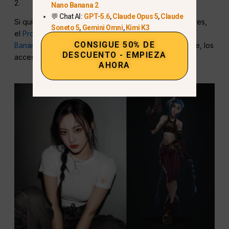
2.
Nano Banana 2
💬 Chat AI:
GPT-5.6
,
Claude Opus 5
,
Claude
Si quieres más ideas para la transferencia de caracteres,
Soneto 5
,
Gemini Omni
,
Kimi K3
el
Proceso de creación del cosplay de Nano
CONSIGUE 50% DE
Banana
muestra cómo especificar la ropa, el maquillaje, los
DESCUENTO - EMPIEZA
accesorios y los detalles de identidad.
AHORA