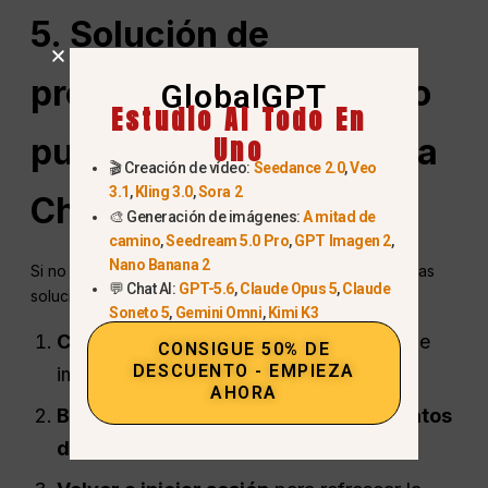
5. Solución de
problemas: ¿Por qué no
GlobalGPT
Estudio AI Todo En
Uno
puedo subir imágenes a
🎬 Creación de vídeo:
Seedance 2.0
,
Veo
3.1
,
Kling 3.0
,
Sora 2
ChatGPT?
🎨 Generación de imágenes:
A mitad de
camino
,
Seedream 5.0 Pro
,
GPT Imagen 2
,
Nano Banana 2
Si no puedes enviar imágenes a ChatGPT, prueba estas
💬 Chat AI:
GPT-5.6
,
Claude Opus 5
,
Claude
soluciones:
Soneto 5
,
Gemini Omni
,
Kimi K3
Comprueba tu plan:
¿Admite la carga de
CONSIGUE 50% DE
DESCUENTO - EMPIEZA
imágenes?
AHORA
Borra la caché del navegador o los datos
de la aplicación.