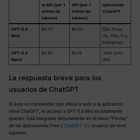
la API (por 1
API (por 1
aplicación
millón de
millón de
ChatGPT
tokens)
tokens)
GPT-5.4
$0.75
$4.50
Sí (Free,
Mini
Go, Plus, Pro,
Enterprise)
GPT-5.4
$0.20
$1.25
No (sólo
Nano
API)
La respuesta breve para los
usuarios de ChatGPT
Si eres un consumidor que utiliza la web o la aplicación
móvil ChatGPT, el acceso a GPT-5.4 Mini es totalmente
gratuito. Está integrado directamente en el menú “Pensar”
de las aplicaciones Free y
ChatGPT Go
usuarios de nivel
superior.