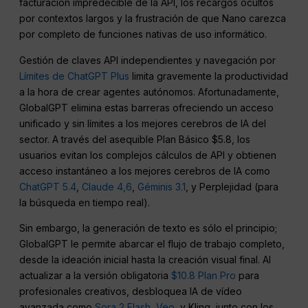
facturación impredecible de la API, los recargos ocultos
por contextos largos y la frustración de que Nano carezca
por completo de funciones nativas de uso informático.
Gestión de claves API independientes y navegación por
Límites de ChatGPT Plus
limita gravemente la productividad
a la hora de crear agentes autónomos. Afortunadamente,
GlobalGPT elimina estas barreras ofreciendo un acceso
unificado y sin límites a los mejores cerebros de IA del
sector. A través del asequible Plan Básico $5.8, los
usuarios evitan los complejos cálculos de API y obtienen
acceso instantáneo a los mejores cerebros de IA como
ChatGPT 5.4
,
Claude 4,6
,
Géminis 3.1
, y Perplejidad (para
la búsqueda en tiempo real).
Sin embargo, la generación de texto es sólo el principio;
GlobalGPT le permite abarcar el flujo de trabajo completo,
desde la ideación inicial hasta la creación visual final. Al
actualizar a la versión obligatoria
$10.8 Plan Pro
para
profesionales creativos, desbloquea IA de vídeo
avanzada como
Sora 2 Flash
,
Veo
, y Kling, junto con los