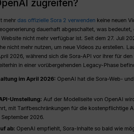
OpenAI zugreifen?
ht mehr
das offizielle Sora 2 verwenden
keine neuen Vi
deogenerierung dauerhaft abgeschaltet, was bedeutet, 
n Website nicht mehr verfügbar ist. Seit dem 27. Juli 20
 nicht mehr nutzen, um neue Videos zu erstellen. La
ril 2026, während sich die Sora-API vor ihrer für de
iterhin in einer vorübergehenden Legacy-Phase befin
ltung im April 2026:
OpenAI hat die Sora-Web- un
 API-Umstellung:
Auf der Modellseite von OpenAI wird
hrt, mit Tarifbeschränkungen für die kostenpflichtige A
. September 2026.
uf ab:
OpenAI empfiehlt, Sora-Inhalte so bald wie mö