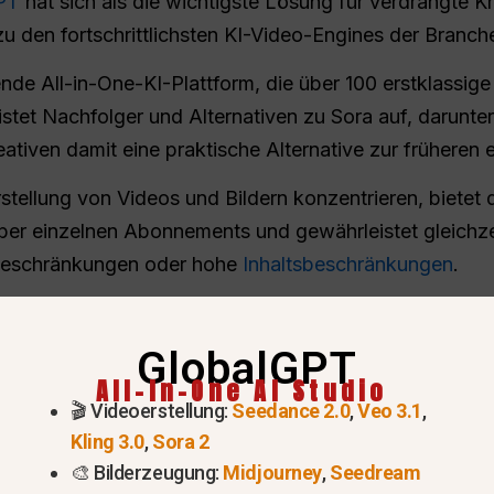
PT
hat sich als die wichtigste Lösung für verdrängte Kr
zu den fortschrittlichsten KI-Video-Engines der Branche
de All-in-One-KI-Plattform, die über 100 erstklassige 
istet Nachfolger und Alternativen zu Sora auf, darunte
eativen damit eine praktische Alternative zur früheren
Erstellung von Videos und Bildern konzentrieren, bietet 
er einzelnen Abonnements und gewährleistet gleichzei
 Beschränkungen oder hohe
Inhaltsbeschränkungen
.
GlobalGPT
All-In-One AI Studio
🎬 Videoerstellung:
Seedance 2.0
,
Veo 3.1
,
Kling 3.0
,
Sora 2
🎨 Bilderzeugung:
Midjourney
,
Seedream