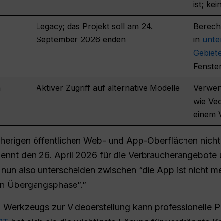
ist; ke
Legacy; das Projekt soll am 24.
Berech
September 2026 enden
in
unte
Gebiet
Fenste
h
Aktiver Zugriff auf alternative Modelle
Verwend
wie Veo
einem V
isherigen öffentlichen Web- und App-Oberflächen nicht
 nennt den 26. April 2026 für die Verbraucherangebot
 nun also unterscheiden zwischen “die App ist nicht m
ten Übergangsphase”.”
en Werkzeugs zur Videoerstellung kann professionelle 