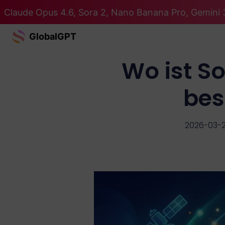
Claude Opus 4.6, Sora 2, Nano Banana Pro, Gemini 3
GlobalGPT
Wo ist S
bes
2026-03-