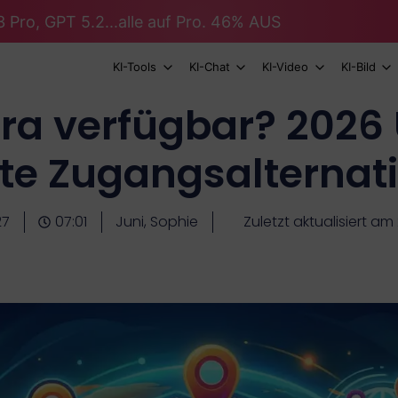
 Pro, GPT 5.2...alle auf Pro. 46% AUS
KI-Tools
KI-Chat
KI-Video
KI-Bild
ora verfügbar? 2026
te Zugangsalternat
27
07:01
Juni, Sophie
Zuletzt aktualisiert am