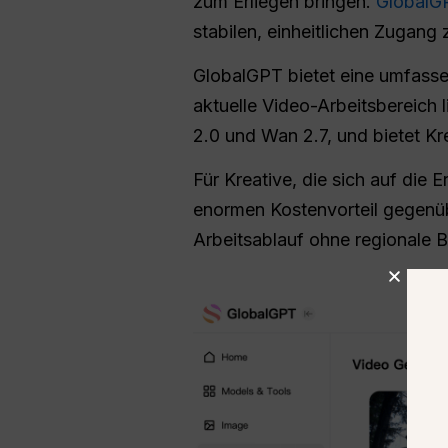
zum Erliegen bringen.
GlobalG
stabilen, einheitlichen Zugang 
GlobalGPT bietet eine umfassen
aktuelle Video-Arbeitsbereich l
2.0 und Wan 2.7, und bietet Kr
Für Kreative, die sich auf die 
enormen Kostenvorteil gegenüb
Arbeitsablauf ohne regionale