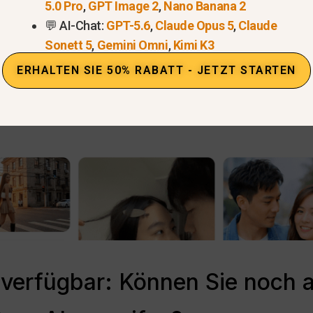
5.0 Pro
,
GPT Image 2
,
Nano Banana 2
💬 AI-Chat:
GPT-5.6
,
Claude Opus 5
,
Claude
Sonett 5
,
Gemini Omni
,
Kimi K3
ERHALTEN SIE 50% RABATT - JETZT STARTEN
 verfügbar: Können Sie noch au