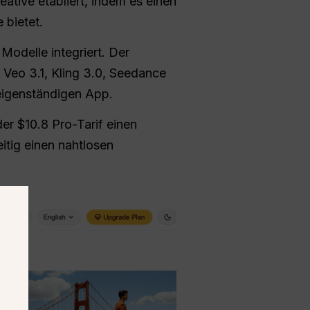
eative etabliert, indem es einen
 bietet.
Modelle integriert. Der
r Veo 3.1, Kling 3.0, Seedance
 eigenständigen App.
der $10.8 Pro-Tarif einen
tig einen nahtlosen