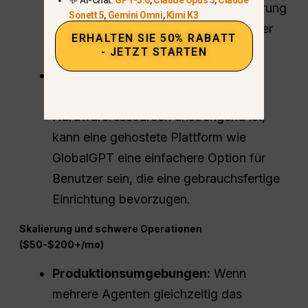
Dies ist ausschließlich für die Ausführung
Sonett 5
,
Gemini Omni
,
Kimi K3
einfacher OpenClaw-Agenten mit einer
ERHALTEN SIE 50% RABATT
Aufgabe gedacht.
- JETZT STARTEN
Wenn die Konfiguration von Linux-
Servern und die Verwaltung von
Hardwareressourcen anstrengend ist,
kann eine gehostete Plattform wie
GlobalGPT eine einfachere Option für
Benutzer sein, die eine gebrauchsfertige
Einrichtung bevorzugen.
Skalierung und schwere Operationen
($50-$200+/mo)
Produktionsumgebungen:
Wenn
mehrere Agenten gleichzeitig das