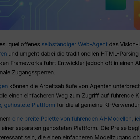
hes, quelloffenes
selbständiger Web-Agent
das Vision-
ren
und umgeht dabei die traditionellen HTML-Parsing
rken Frameworks führt Entwickler jedoch oft in einen 
onale Zugangssperren.
gen
können die Arbeitsabläufe von Agenten unterbrech
 die einen einfacheren Weg zum Zugriff auf führende 
e, gehostete Plattform
für die allgemeine KI-Verwendu
einem
eine breite Palette von führenden AI-Modellen,
i
e
 einer separaten gehosteten Plattform. Die Preise begi
nteressant sein, die einen einfacheren Modellzugang o