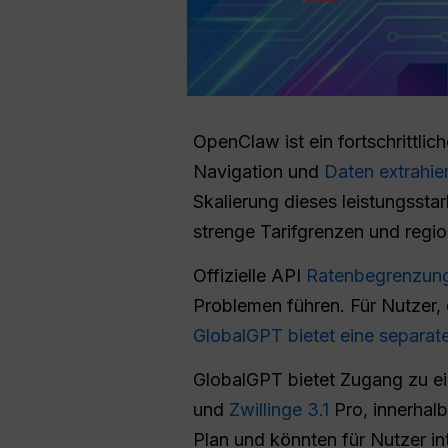
OpenClaw ist ein fortschrittlic
Navigation und
Daten extrahie
Skalierung dieses leistungssta
strenge Tarifgrenzen und regi
Offizielle API
Ratenbegrenzun
Problemen führen. Für Nutzer,
GlobalGPT bietet eine separat
GlobalGPT bietet Zugang zu 
und
Zwillinge 3.1
Pro, innerhalb
Plan und könnten für Nutzer i