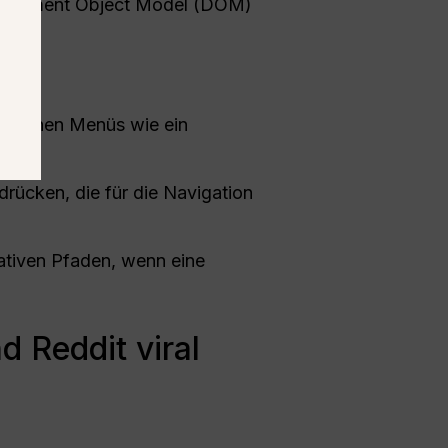
 Document Object Model (DOM)
mischen Menüs wie ein
rücken, die für die Navigation
ativen Pfaden, wenn eine
 Reddit viral