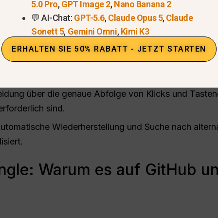
chrittliche Vision-Language-Modelle (VLMs), um das
5.0 Pro
,
GPT Image 2
,
Nano Banana 2
💬 AI-Chat:
GPT-5.6
,
Claude Opus 5
,
Claude
Sonett 5
,
Gemini Omni
,
Kimi K3
ten gehören:
ERHALTEN SIE 50% RABATT - JETZT STARTEN
ng:
Erkennen von Schaltflächen, Formularen und dyna
idung über die genaue Abfolge von Klicks und Tastend
forderlich sind.
utomatische Wiederherstellung und Suche nach altern
siert.
gle: Warum es auf GitHub und