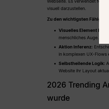
Webseite. Es verwendet forts
visuell darzustellen.
Zu den wichtigsten Fähigkei
Visuelles Element Erdu
menschliches Auge.
Aktion Inferenz:
Entsche
in komplexen UX-Flows er
Selbstheilende Logik:
A
Website ihr Layout aktuali
2026 Trending An
wurde