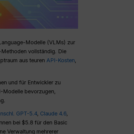
Language-Modelle (VLMs) zur
-Methoden vollständig. Die
Alptraum aus teuren
API-Kosten
,
en und für Entwickler zu
KI-Modelle bevorzugen,
ng.
inschl. GPT-5.4
,
Claude 4.6
,
nnen bei $5.8 für den Basic
hne Verwaltung mehrerer