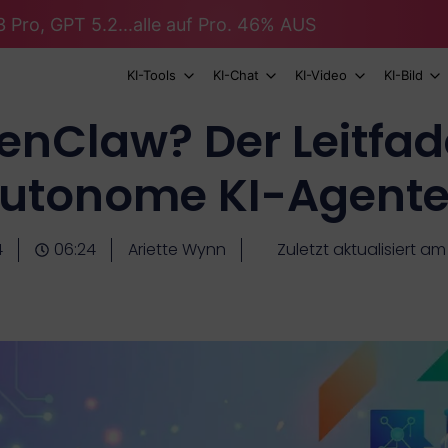
 Pro, GPT 5.2...alle auf Pro. 46% AUS
KI-Tools
KI-Chat
KI-Video
KI-Bild
enClaw? Der Leitfad
utonome KI-Agent
4
06:24
Ariette Wynn
Zuletzt aktualisiert a