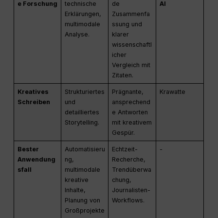
e Forschung
technische
de
AI
Erklärungen,
Zusammenfa
multimodale
ssung und
Analyse.
klarer
wissenschaftl
icher
Vergleich mit
Zitaten.
Kreatives
Strukturiertes
Prägnante,
Krawatte
Schreiben
und
ansprechend
detailliertes
e Antworten
Storytelling.
mit kreativem
Gespür.
Bester
Automatisieru
Echtzeit-
-
Anwendung
ng,
Recherche,
sfall
multimodale
Trendüberwa
kreative
chung,
Inhalte,
Journalisten-
Planung von
Workflows.
Großprojekte