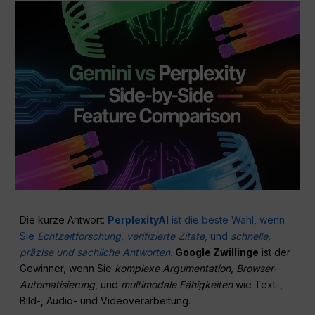
Die kurze Antwort:
PerplexityAI
ist die beste Wahl, wenn
Sie
Echtzeitforschung
,
verifizierte Zitate
, und
schnelle,
präzise und sachliche Antworten
.
Google Zwillinge
ist der
Gewinner, wenn Sie
komplexe Argumentation
,
Browser-
Automatisierung
, und
multimodale Fähigkeiten
wie Text-,
Bild-, Audio- und Videoverarbeitung.