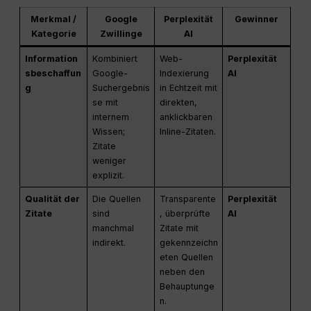
Merkmal /
Google
Perplexität
Gewinner
Kategorie
Zwillinge
AI
Information
Kombiniert
Web-
Perplexität
sbeschaffun
Google-
Indexierung
AI
g
Suchergebnis
in Echtzeit mit
se mit
direkten,
internem
anklickbaren
Wissen;
Inline-Zitaten.
Zitate
weniger
explizit.
Qualität der
Die Quellen
Transparente
Perplexität
Zitate
sind
, überprüfte
AI
manchmal
Zitate mit
indirekt.
gekennzeichn
eten Quellen
neben den
Behauptunge
n.