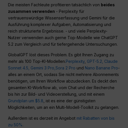
Die meisten Fachleute profitieren tatsächlich von
beides
zusammen verwenden
- Perplexity für
vertrauenswürdige Wissenserfassung und Gemini für die
Ausführung komplexer Aufgaben, Automatisierung und
reich strukturierte Ergebnisse. - und viele Perplexity-
Nutzer verwenden auch gerne Top-Modelle wie ChatGPT
5.2 zum Vergleich und für tiefergehende Untersuchungen.
GlobalGPT löst dieses Problem. Es gibt Ihnen Zugang zu
mehr als 100 Top-KI-Modellen.
Perplexity
,
GPT-5.2,
Claude
Sonnet 4.5,
Gemini 3 Pro,
Sora 2 Pro
und
Nano Banane Pro
-
alles an einem Ort, sodass Sie nicht mehrere Abonnements
benötigen, um Ihren Workflow abzudecken. Es deckt den
gesamten KI-Workflow ab, vom Chat und der Recherche
bis hin zur Bild- und Videoerstellung, und mit einem
Grundplan um $5.8
, ist es eine der günstigsten
Möglichkeiten, um an ein Multi-Modell-Toolkit zu gelangen.
Außerdem ist es derzeit im Angebot
mit Rabatten von bis
zu 50%
.