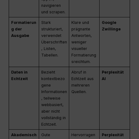
navigieren
und scrapen.
Formatierun
Stark
Klare und
Google
g der
strukturiert,
prägnante
Zwillinge
Ausgabe
verwendet
Antworten,
Überschriften
weniger
, Listen,
visueller
Tabellen.
Formatierung
sreichtum.
Daten in
Bezieht
Abruf in
Perplexität
Echtzeit
kontextbezo
Echtzeit aus
AI
gene
mehreren
Informationen
Quellen.
, teilweise
webbasiert,
aber nicht
vollständig in
Echtzeit.
Akademisch
Gute
Hervorragen
Perplexität