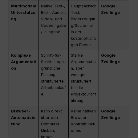
Multimodale
Native Text-,
Hauptsächlich
Google
Unterstützu
Bild-, Audio-,
Text;
Zwillinge
ng
Video- und
Bilderzeugun
Codeeingabe
g/Suche nur
/-ausgabe.
in der
kostenpflichti
gen Ebene.
Komplexe
Schritt-für-
Starke
Google
Argumentati
Schritt-Logik,
Argumentatio
Zwillinge
on
gründliche
n, aber
Planung,
weniger
strukturierte
strukturiert
Arbeitsabläuf
für die
e.
Projektdurchf
ührung.
Browser-
Kann direkt
Keine nativen
Google
Automatisie
über den
Browser-
Zwillinge
rung
Computer
Kontrollfunkti
klicken,
onen.
tippen,