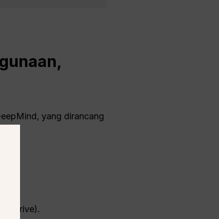
ggunaan,
eepMind, yang dirancang
l, Drive).