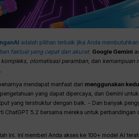
nganAI
adalah pilihan terbaik jika Anda membutuhka
ban faktual yang cepat dan akurat
.
Google Gemini
ad
 kompleks
,
otomatisasi peramban
, dan
kemampuan m
.
ebenarnya mendapat manfaat dari
menggunakan kedu
 pengetahuan yang dapat dipercaya, dan Gemini untu
tput yang terstruktur dengan baik. - Dan banyak peng
i ChatGPT 5.2 bersama mereka untuk perbandingan da
 ini. Ini memberi Anda akses ke 100+ model AI terat