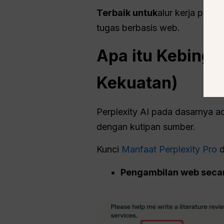
Terbaik untuk
alur kerja pema
tugas berbasis web.
Apa itu
Kebingu
Kekuatan)
Perplexity AI pada dasarnya a
dengan kutipan sumber.
Kunci
Manfaat Perplexity Pro
d
Pengambilan web seca