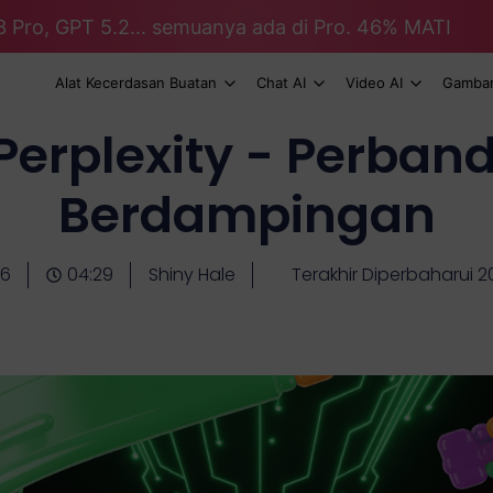
3 Pro, GPT 5.2... semuanya ada di Pro. 46% MATI
Alat Kecerdasan Buatan
Chat AI
Video AI
Gambar
Perplexity - Perband
Berdampingan
16
04:29
Shiny Hale
Terakhir Diperbaharui 