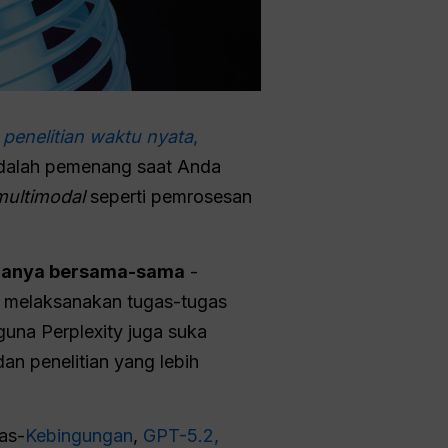
n
penelitian waktu nyata
,
alah pemenang saat Anda
ultimodal
seperti pemrosesan
anya bersama-sama
-
k melaksanakan tugas-tugas
guna Perplexity juga suka
n penelitian yang lebih
as-
Kebingungan
,
GPT-5.2,