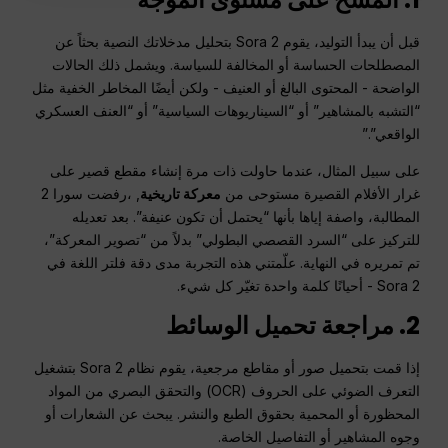
قبل أن يبدأ التوليد، يقوم Sora 2 بتحليل مدخلاتك النصية بحثاً عن
المصطلحات الحساسة أو المخالفة للسياسة. ويشمل ذلك الحالات
الواضحة - المحتوى البالغ أو العنيف - ولكن أيضًا المخاطر الخفية مثل
“التشبه بالمشاهير” أو “السيناريوهات السياسية” أو “العنف العسكري
الواقعي”.”
على سبيل المثال، عندما حاولت ذات مرة إنشاء مقطع قصير على
غرار الأفلام القصيرة مستوحى من
معركة تاريخية
, ،رفضت سورا 2
المطالبة، واصفة إياها بأنها “يحتمل أن تكون عنيفة”. بعد تعديله
للتركيز على “السرد القصصي البطولي” بدلاً من “تصوير المعركة”،
تم تمريره في النهاية. علّمتني هذه التجربة مدى دقة فلتر اللغة في
Sora 2 - أحيانًا كلمة واحدة تغيّر كل شيء.
2. مراجعة تحميل الوسائط
إذا قمت بتحميل صور أو مقاطع مرجعية، يقوم نظام Sora 2 بتشغيل
التعرف الضوئي على الحروف (OCR) والتحقق البصري من المواد
المحظورة أو المحمية بحقوق الطبع والنشر. يبحث عن الشعارات أو
وجوه المشاهير أو التفاصيل الخاصة.