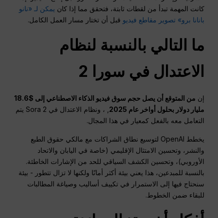
كانت المهمة تبدأ من لقطات ثابتة، فتحقق مما إذا كان
يمكن لـ «نانو
بانانا برو» تصوير مقاطع فيديو
قبل أن تختار مسار العمل الكامل.
ما التالي بالنسبة لنظام
الاعتدال في سورا 2
إن
من المتوقع أن يصل حجم سوق فيديو الذكاء الاصطناعي إلى $18.6
مليار دولار بحلول أواخر عام 2025
, ، ونظام الاعتدال في Sora 2 يتم
التعامل معه بالفعل كمعيار في هذا المجال.
يخطط OpenAI لتوسيع نطاق الشراكات مع مالكي حقوق الطبع
والنشر، وتحسين الامتثال الإقليمي (خاصة في اليابان والاتحاد
الأوروبي)، وتحسين الكشف السياقي للحد من الإشارات الخاطئة.
بالنسبة للمبدعين، هذا يعني بيئة أكثر أمانًا ولكنها لا تزال تتطور - بيئة
سنحتاج فيها إلى الاستمرار في تكييف أساليب وصياغة المطالبات
للبقاء ضمن الخطوط.