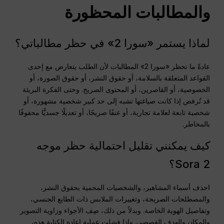
والمطالبات المحظورة
لماذا يستمر «سورا 2» في حظر مطالباتي؟
عادةً ما تحظر «سورا 2» المطالبات لأن الطلب يتعارض مع إحدى
القواعد المتعلقة بالسلامة، أو حقوق النشر، أو حقوق الصورة، أو
الخصوصية، أو القاصرين، أو المحتوى الصريح. وحتى الفكرة البريئة
قد تُرفض إذا كانت صياغتها تشبه إلى حد كبير شخصية مشهورة، أو
شخصية تابعة لعلامة تجارية، أو عنفًا صريحًا، أو تعديلًا جسديًّا محفوفًا
بالمخاطر.
كيف يمكنني تقليل احتمالية حظر موجه
Sora 2؟
احذف أسماء المشاهير، والشخصيات المحمية بحقوق النشر،
والمصطلحات الصريحة، وتغييرات الملابس ذات الطابع الجنسي،
وتفاصيل الهوية الخاصة. وبدلاً من ذلك، صِف الأجواء وزاوية التصوير
والمكان والهدف القصصي. وإذا فشلت عملية إعادة الكتابة هذه،