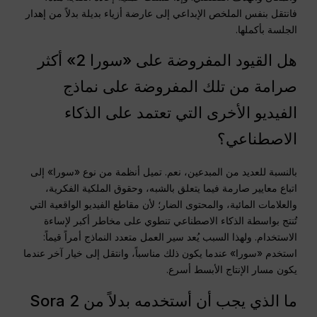
فانتقل بنفس الملخص الإبداعي إلى عارضة أزياء بديلة بدلاً من إهدار
الجلسة بأكملها.
هل القيود المفروضة على «سورا 2» أكثر
صرامة من تلك المفروضة على نماذج
الفيديو الأخرى التي تعتمد على الذكاء
الاصطناعي؟
بالنسبة للعديد من المبدعين، نعم. تميل أنظمة من نوع «سورا» إلى
اتباع معايير صارمة فيما يتعلق بالشبه، وحقوق الملكية الفكرية،
والعلامات المائية، والمحتوى الضار؛ لأن مقاطع الفيديو الواقعية التي
تُنتج بواسطة الذكاء الاصطناعي تنطوي على مخاطر أكبر لإساءة
الاستخدام. ولهذا السبب يُعد سير العمل متعدد النماذج أمراً قيماً:
استخدم «سورا» عندما يكون ذلك مناسباً، وانتقل إلى خيار آخر عندما
يكون مسار الإنتاج الأبسط أسرع.
ما الذي يجب أن أستخدمه بدلاً من Sora 2