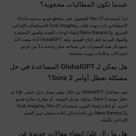
عندما تكون المطالبات محجوبة؟
ابدأ باستخدام Veo 3.1 للحصول على مقاطع فيديو مدعمة بالذكاء
الاصطناعي ذات جودة عالية، وGrok Imagine للاستكشاف الإبداعي
السريع، وNano Banana 2 لإنشاء لوحات القصة والصور المصغرة
والمواد المرئية قبل إنتاج الفيديو. ويُعد GlobalGPT أداة مفيدة لأنه
يجمع كل هذه المسارات في مساحة عمل واحدة بدلاً من فرض
اشتراكات وعلامات تبويب منفصلة.
هل يمكن لـ GlobalGPT المساعدة في حل
مشكلة تعطل أوامر Sora 2؟
نعم. يساعدك GlobalGPT من خلال توفير مسار بديل عملي. فإذا تم
حظر موجه Sora 2، يمكنك تعديل الموجه، أو مقارنة نماذج فيديو
أخرى، أو إعادة إنشاء المورد باستخدام Veo 3.1 وGrok Imagine
وNano Banana 2 دون الحاجة إلى إعادة تشغيل سير العمل
الإبداعي بأكمله.
هل ما زال عليّ إنشاء مقالات جديدة عن