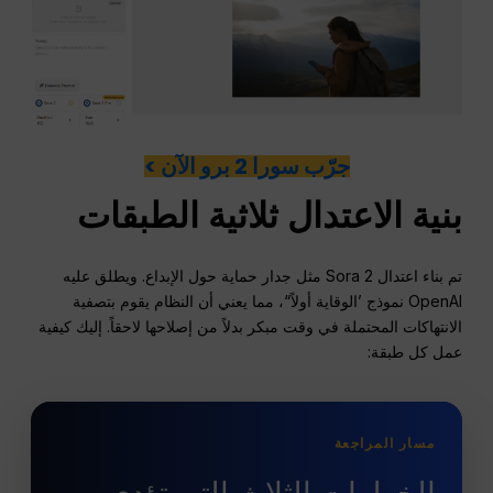
جرّب سورا 2 برو الآن >
بنية الاعتدال ثلاثية الطبقات
تم بناء اعتدال Sora 2 مثل جدار حماية حول الإبداع. ويطلق عليه
OpenAI نموذج ’الوقاية أولاً“، مما يعني أن النظام يقوم بتصفية
الانتهاكات المحتملة في وقت مبكر بدلاً من إصلاحها لاحقاً. إليك كيفية
عمل كل طبقة:
مسار المراجعة
الخطوات الثلاث التي تؤدي