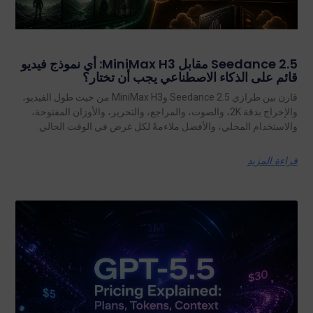
Seedance 2.5 مقابل MiniMax H3: أي نموذج فيديو
قائم على الذكاء الاصطناعي يجب أن تختار؟
قارن بين طرازي Seedance 2.5 وMiniMax H3 من حيث طول الفيديو،
والإخراج بدقة 2K، والصوت، والمراجع، والتحرير، والأوزان المفتوحة،
والاستخدام المحلي، والأفضل ملاءمةً لكل غرض في الوقت الحالي.
قراءة المزيد