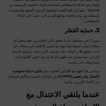
الصادر عن الذكاء الاصطناعي باستخدام أدوات الكشف الرسمية من
OpenAI - وهو أمر بالغ الأهمية لمواجهة التزييف العميق والمعلومات
المضللة مع زيادة واقعية مقاطع الفيديو التي تعتمد على الذكاء
الاصطناعي.
3. حماية القصّر
سورا 2 غير متساهل عندما يتعلق الأمر بالقاصرين. فهو يحظر أي
مطالبة يمكن استخدامها لتوليد أو تصوير الأطفال في سياقات غير
آمنة. تنطبق فلاتر النظام على مستوى النص وعلى مستوى المسح
المرئي، مما يضمن عدم ظهور أي أفراد دون السن القانونية في
سيناريوهات غير مناسبة.
يتماشى هذا النهج مع القوانين العالمية مثل
قانون حماية خصوصية
الأطفال والمراهقين (COPPA)
في الولايات المتحدة والأطر المماثلة
في الاتحاد الأوروبي وآسيا.
عندما يلتقي الاعتدال مع