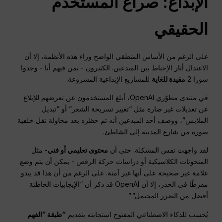
الإبداع: صراع المستخدم
الحقيقي
على الرغم من الأساس المنطقي الواضح وراء هذه الأنظمة، إلا أن
الاعتدال أثار الإحباط بين المبدعين. الكثيرون - بمن فيهم أنا - وجدوا
سورا 2
مقيدة للغاية
للمشاريع الإبداعية المشروعة.
في منتدى مطوّري OpenAI، أبلغ المستخدمون عن تعرضهم للإبلاغ
عن تعديلات غير ضارة مثل “تغيير تسريحة الشعر” أو “تبديل
الملابس”، ووصف أحد المبدعين أنه تم حظره بعد محاولة نقل خلفية
صورة من شارع المدينة إلى الشاطئ.
لقد واجهت نفس المشكلة: حتى أن
محتوى تعليمي أو فني
- مثل
المنحوتات الكلاسيكية أو دراسات حركة الرقص - يمكن أن يتم وضع
علامة غير صحيحة على أنها غير آمنة. على الرغم من أن هذا قد يبدو
مفرطًا في الحذر، إلا أن OpenAI قد ذكر أن “الإيجابيات الخاطئة
أفضل من الضرر المحتمل”.”
يُحسب للذكاء الاصطناعي المفتوح استجابته بتقديم
“طبقة ”الفهم