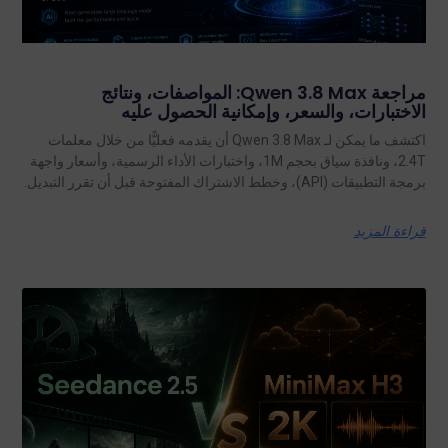
مراجعة Qwen 3.8 Max: المواصفات، ونتائج
الاختبارات، والسعر، وإمكانية الحصول عليه
اكتشف ما يمكن لـ Qwen 3.8 Max أن يقدمه فعليًّا من خلال معلمات
2.4T، ونافذة سياق بحجم 1M، واختبارات الأداء الرسمية، وأسعار واجهة
برمجة التطبيقات (API)، وخطط الاشتراك المفتوحة قبل أن تقرر التبديل.
قراءة المزيد