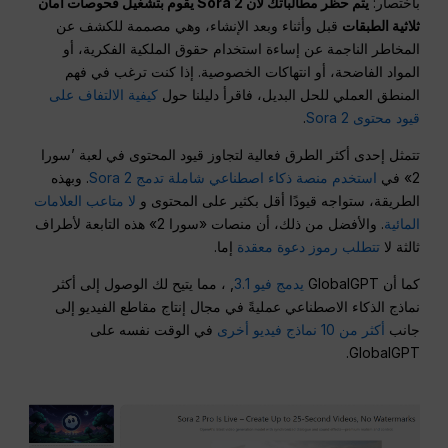
باختصار:
يتم حظر مطالباتك لأن Sora 2 يقوم بتشغيل فحوصات أمان
ثلاثية الطبقات
قبل وأثناء وبعد الإنشاء، وهي مصممة للكشف عن
المخاطر الناجمة عن إساءة استخدام حقوق الملكية الفكرية، أو
المواد الفاضحة، أو انتهاكات الخصوصية. إذا كنت ترغب في فهم
المنطق العملي للحل البديل، فاقرأ دليلنا حول
كيفية الالتفاف على
قيود محتوى Sora 2
.
تتمثل إحدى أكثر الطرق فعالية لتجاوز قيود المحتوى في لعبة ’سورا
2» في
استخدم منصة ذكاء اصطناعي شاملة تدمج Sora 2
. وبهذه
الطريقة، ستواجه قيودًا أقل بكثير على المحتوى و
لا متاعب العلامات
المائية
. والأفضل من ذلك، أن منصات «سورا 2» هذه التابعة لأطراف
ثالثة لا
تتطلب رموز دعوة معقدة
إما.
كما أن GlobalGPT
يدمج فيو 3.1
, ، مما يتيح لك الوصول إلى أكثر
نماذج الذكاء الاصطناعي عمليةً في مجال إنتاج مقاطع الفيديو إلى
جانب
أكثر من 10 نماذج فيديو أخرى
في الوقت نفسه على
GlobalGPT.