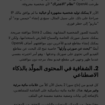
طرحت OpenAI
“نظام ”الاشتراك"
لأي شخصية معروفة.
الآن,
لا يمكنك توليد شخصية مشهورة أو خيالية
ما لم يوافق مالك IP
صراحةً على ذلك. على سبيل المثال، سيؤدي إنشاء “جيمس بوند” أو
“ماريو” إلى حظر فوري.
بالنسبة للصور الشخصية المشابهة، يتطلب Sora 2 موافقة صريحة.
يمكنك تحميل صورتك الخاصة والسماح للعارض باستخدامها، ولكن لا
يمكنك إنشاء مقاطع فيديو للآخرين دون موافقتهم. أضاف OpenAI
أيضًا
“ابحث عن صورتي وأزلها”
خاصية تتيح لك البحث عن مقاطع
الفيديو التي تحتوي على صورتك وحذفها - وهو أمر اختبرته بنفسي
عندما ظهر وجهي في مقطع فيديو معاد مزجه دون موافقتي.
2. الشفافية في المحتوى المولّد بالذكاء
الاصطناعي
كل فيديو من إنتاج سورا 2 يحمل الآن كلاً من
علامات مائية مرئية
وغير مرئية
. هناك علامة مائية ديناميكية على الشاشة للمشاهدين،
بالإضافة إلى بيانات وصفية مخفية مضمنة في الملف.
وهذا يجعل من الممكن للمنصات والناشرين التحقق من المحتوى