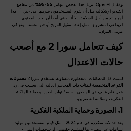
وفقًا ل OpenAI، يزيل هذا الفحص النهائي
95-99%
من مقاطع
الفيديو الإشكالية قبل أن يقوم المستخدمون بتنزيلها. في حين أن هذا
أمر رائع من أجل السلامة، إلا أنه يعني أيضاً أن بعض المحتوى
الإبداعي المشروع - مثل إعادة تمثيل التاريخ أو فن الجسد - يقع في
مرمى النيران.
كيف تتعامل سورا 2 مع أصعب
حالات الاعتدال
ليست كل المطالبات المحظورة متساوية. يستخدم سورا 2
مجموعات
القواعد المتخصصة
للفئات ذات المخاطر العالية التي تسببت في رد
فعل عام عنيف في الماضي - خاصةً توليد الصور، وحماية الملكية
الفكرية، وسلامة القاصرين.
1. الصورة وحماية الملكية الفكرية
بعد جدالات متكررة في عام 2024 - مثل قيام المستخدمين بتوليد
تشابهات غير مصرح بها لممثلين حقيقيين أو شخصيات أنيمي -