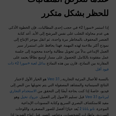
للحظر بشكل متكرر
إذا استمر «سورا 2» في حجب إحدى المطالبات، فإن الخطوة الأذكى
هي عدم محاولة التغلب على نفس المرشح إلى الأبد. أعد كتابة
العنصر المحفوف بالمخاطر مرة واحدة، ثم انقل موجز الإنتاج إلى
نموذج أكثر ملاءمة لهذه المهمة. فهذا يحافظ على استمرار سير
العمل الإبداعي بدلاً من تحويل مطالبة واحدة محجوبة إلى جلسة
عمل مفقودة بالكامل. للحصول على مسار أوسع نطاقًا يعتمد على
المقارنة بين النماذج، قارن بين هذه النماذج
بدائل لعبة «سورا 2» ذات
قيود أقل
.
بالنسبة للأعمال المرئية التجارية،,
Veo 3.1
هو الخيار الأول لاختبار
النتائج السينمائية والمشاهد المصقولة التي يتم تحويلها من النص إلى
فيديو، خاصةً إذا كنت بحاجة أيضًا إلى التحقق من
الاستخدام التجاري
لبرنامج Veo 3.1
قبل تسليم الأصول إلى العميل.
جروك تخيل
وهو
مفيد للاستكشاف البصري السريع وكتابة المسودات الإبداعية
الموجزة.
نانو بانانا 2
يُعد خيارًا أفضل للصور المصغرة، واللوحات
السردية، وإطارات الشخصيات، وعناصر الصور قبل إنتاج الفيديو؛ إذا