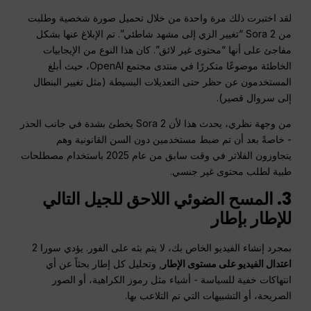
لقد اختبرت ذلك مرة واحدة من خلال تحميل صورة شخصية وطلبت
من Sora 2 “تغيير الزي إلى مشهد شاطئي”. تم الإبلاغ عنها بشكل
مفاجئ على أنها “محتوى غير لائق”. كان هذا النوع من الإيجابيات
الخاطئة موضوعًا متكررًا في منتدى مجتمع OpenAI، حيث أبلغ
المستخدمون عن حظر حتى التعديلات البسيطة (مثل تغيير البنطال
إلى سروال قصير).
من وجهة نظري، يحدث هذا لأن Sora 2 يخطئ بشدة في جانب الحذر
- خاصةً بعد أن تم ضبط مستخدمين دون السن القانونية وهم
يتجاوزون الفلاتر في وقت سابق من عام 2025 باستخدام مصطلحات
طبية لطلب محتوى غير جنسي.
3. المسح الضوئي اللاحق للجيل التالي
للإطار بإطار
بمجرد إنشاء الفيديو الخاص بك، لا يتم بثه على الفور. يؤدي سورا 2
اعتدال الفيديو على مستوى الإطار
, وتحليل كل إطار بحثاً عن أي
انتهاكات خفية للسياسة - أشياء مثل رموز الكراهية، أو الصور
الصريحة، أو التشبيهات التي تم التلاعب بها.