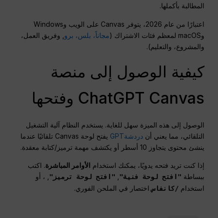
المطالبة بأكملها.
اعتبارًا من عام 2026، يتوفر Canvas على الويب وWindows
وmacOS لمعظم فئات الاشتراك (
مجاناً، بلس، برو
, وفريق العمل،
والمشروع، والتعليم).
كيفية الوصول إلى منصة
ChatGPT Canvas وفتحها
الوصول إلى هذه الميزة سهل للغاية. يستخدم النظام آلية التشغيل
التلقائي، مما يعني أن
دردشةGPT
يفتح لوحة Canvas تلقائيًا عندما
ينشئ محتوى يتجاوز 10 أسطر أو يكتشف مهمة ترميز/كتابة معقدة.
إذا كنت تريد فتحه يدويًا، يمكنك استخدام
الأوامر المباشرة
. اكتب
ببساطة
,
, ، أو
"افتح لوحة فنية"
"افتح لوحة ترميز"
استخدام
اختصار في الملحن الفوري.
/كانفاس