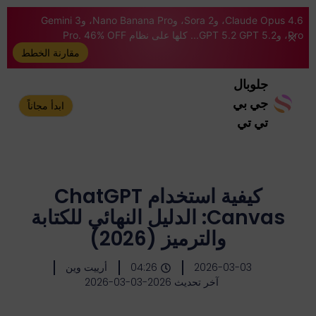
Claude Opus 4.6، وSora 2، وNano Banana Pro، وGemini 3
Pro، وGPT 5.2 GPT 5.2... كلها على نظام Pro. 46% OFF
مقارنة الخطط
جلوبال
جي بي
ابدأ مجاناً
تي تي
كيفية استخدام ChatGPT
Canvas: الدليل النهائي للكتابة
والترميز (2026)
2026-03-03
04:26
أرييت وين
آخر تحديث 2026-03-03-2026