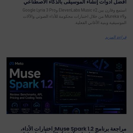
أفضل أدوات إنشاء الموسيقى بالذكاء الاصطناعي
استمع وقارن بين ElevenLabs Music v2 وGoogle Lyria 3 Pro
وMureka v9 من خلال اختبارات محكومة للأداء الصوتي والآلات
الموسيقية وبنية الأغاني الفعلية.
قراءة المزيد
مراجعة برنامج Muse Spark 1.2: اختبارات الأداء،