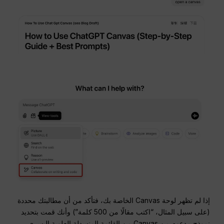
إذا لم تظهر لوحة Canvas الخاصة بك، فتأكد من أن مطالبتك محددة
(على سبيل المثال، “اكتب مقالًا من 500 كلمة”) وأنك قمت بتحديد
نموذج مدعوم من Canvas من القائمة المنسدلة العلوية اليسرى.