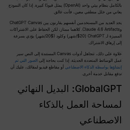
بالكامل بنظام بيئي واحد (OpenAI) يمثل قيودًا كبيرة. إذا كان النموذج
يعاني من خلل منطقي معين، فأنت عالق.
يجد العديد من المستخدمين أنفسهم يقارنون بين ChatGPT Canvas
وClaude 4.6 Artifacts. كلاهما ممتاز، لكن الحفاظ على الاشتراكات
المميزة لـ ChatGPT ($20/شهر) وكلود ($20/شهر) يؤدي بسرعة
إلى إرهاق الاشتراك.
علاوة على ذلك، تتجاهل أدوات Canvas المستندة إلى النص سير
عمل الوسائط المتعددة الحديثة. إذا كنت بحاجة إلى
الصور التي تم
إنشاؤها بواسطة الذكاء الاصطناعي
أو مقاطع فيديو لمقالك، عليك أن
تدفع مقابل خدمة أخرى.
GlobalGPT: البديل النهائي
لمساحة العمل بالذكاء
الاصطناعي