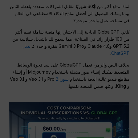
لماذا تدفع أكثر من $60 شهريًا مقابل اشتراكات متعددة باهظة الثمن
بينما يمكنك الوصول إلى أفضل نماذج الذكاء الاصطناعي في العالم
في مساحة عمل واحدة موحدة؟
يُلغي GlobalGPT الحاجة إلى الاختيار. إنها منصة شاملة تضم أكثر
من 100 طراز رائد في الصناعة، مما يسمح لك بالتبديل بسلاسة بين
GPT-5.2 وClaude 4.6 وGemini 3 Pro بنقرة واحدة كـ
بديل
.
ChatGPT
بخلاف النص والرمز، تعمل GlobalGPT على سد فجوة الوسائط
المتعددة. يمكنك إنشاء صور مذهلة باستخدام Midjourney أو إنشاء
مقاطع فيديو عالية الدقة باستخدام
سورا 2
Pro و Veo 3.1 و Veo 3.1
و Kling، وكلها ضمن المنصة نفسها.