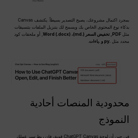
بمجرد اكتمال مشروعك، يصبح التصدير بسيطاً. يكتشف Canvas
بذكاء نوع المحتوى الخاص بك ويسمح لك بتنزيل الملفات بتنسيقات
مثل
PDF,
تخفيض السعر
(.md)، Word (.docx)
, أو ملحقات كود
محدد مثل
.py و .
ياءات
.
محدودية المنصات أحادية
النموذج
في حين أن لوحة ChatGPT Canvas قوية، فإن ربط سير عملك