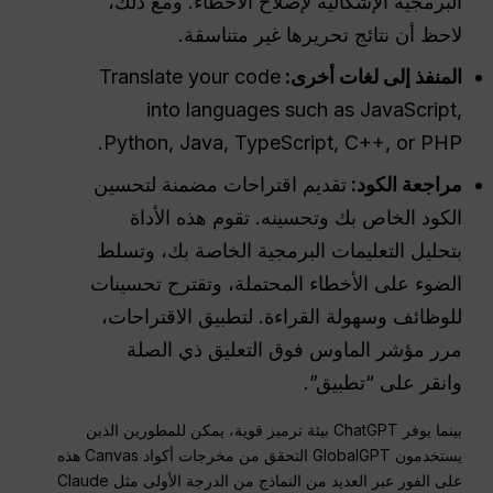
البرمجية الإشكالية لإصلاح الأخطاء. ومع ذلك،
لاحظ أن نتائج تحريرها غير متناسقة.
المنفذ إلى لغات أخرى:
Translate your code
into languages such as JavaScript,
Python, Java, TypeScript, C++, or PHP.
مراجعة الكود
:
تقديم اقتراحات مضمنة لتحسين
الكود الخاص بك وتحسينه. تقوم هذه الأداة
بتحليل التعليمات البرمجية الخاصة بك، وتسلط
الضوء على الأخطاء المحتملة، وتقترح تحسينات
للوظائف وسهولة القراءة. لتطبيق الاقتراحات،
مرر مؤشر الماوس فوق التعليق ذي الصلة
وانقر على “تطبيق”.
بينما يوفر ChatGPT بيئة ترميز قوية، يمكن للمطورين الذين
يستخدمون GlobalGPT التحقق من مخرجات أكواد Canvas هذه
على الفور عبر العديد من النماذج من الدرجة الأولى مثل Claude