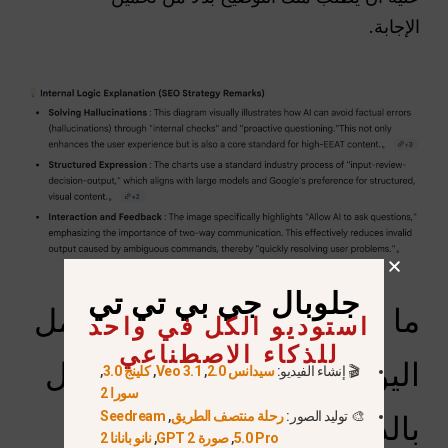
الإجابة.
جلوبال جي بي تي تي
ما هي أفضل مهام سير العمل
استوديو الكل في واحد
للذكاء الاصطناعي
اليومية لمساعد تنفيذي يعمل
🎬 إنشاء الفيديو:
سيدانس 2.0
,
Veo 3.1
,
كلينج 3.0
,
سورا 2
🎨 توليد الصور:
رحلة منتصف الطريق
,
Seedream
بالذكاء الاصطناعي في عام
5.0 Pro
,
صورة GPT 2
,
نانو بانانا 2