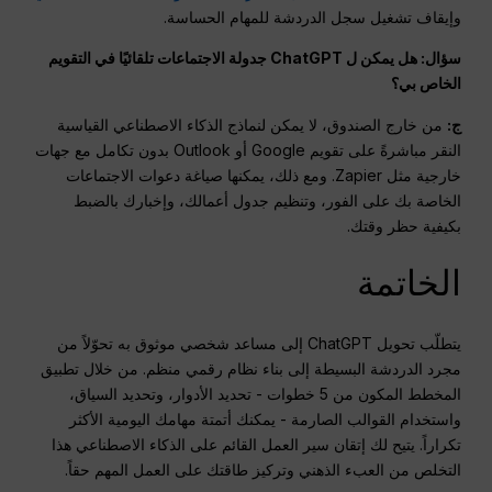
وإيقاف تشغيل سجل الدردشة للمهام الحساسة.
سؤال: هل يمكن ل ChatGPT جدولة الاجتماعات تلقائيًا في التقويم
الخاص بي؟
ج:
من خارج الصندوق، لا يمكن لنماذج الذكاء الاصطناعي القياسية
النقر مباشرةً على تقويم Google أو Outlook بدون تكامل مع جهات
خارجية مثل Zapier. ومع ذلك، يمكنها صياغة دعوات الاجتماعات
الخاصة بك على الفور، وتنظيم جدول أعمالك، وإخبارك بالضبط
بكيفية حظر وقتك.
الخاتمة
يتطلّب تحويل ChatGPT إلى مساعد شخصي موثوق به تحوّلاً من
مجرد الدردشة البسيطة إلى بناء نظام رقمي منظم. من خلال تطبيق
المخطط المكون من 5 خطوات - تحديد الأدوار، وتحديد السياق،
واستخدام القوالب الصارمة - يمكنك أتمتة مهامك اليومية الأكثر
تكراراً. يتيح لك إتقان سير العمل القائم على الذكاء الاصطناعي هذا
التخلص من العبء الذهني وتركيز طاقتك على العمل المهم حقاً.