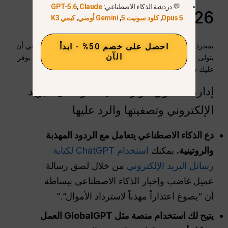
💬 دردشة الذكاء الاصطناعي:
Claude
,
GPT-5.6
2026؟
Opus 5
,
كلود سونيت 5
,
Gemini أومني
,
كيمي K3
بمجرد تعيين القواعد الخاصة بك، يمكن لمساعد الذكاء الاصطناعي أن
احصل على خصم 50% - ابدأ
الآن
يتولى على الفور الأجزاء الأكثر تكراراً ومللاً من يوم عملك، مما يوفر
عليك ساعات من الكتابة اليدوية.
إدارة صندوق الوارد: صياغة رسائل البريد
الإلكتروني وتصفيتها والرد عليها
دع الذكاء الاصطناعي يتعامل مع الردود المهذبة
والروتينية.
يمكنك
استخدام ChatGPT لكتابة
رسائل البريد الإلكتروني
من خلال لصق رسالة
عميل غاضب وإخبار الذكاء الاصطناعي ببساطة
أن “يصوغ اعتذاراً مهذباً لاسترداد الأموال”.”
يتيح لك استخدام منصة مثل GlobalGPT العمل