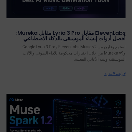
ElevenLabs مقابل Lyria 3 Pro مقابل Mureka:
أفضل أدوات إنشاء الموسيقى بالذكاء الاصطناعي
استمع وقارن بين ElevenLabs Music v2 وGoogle Lyria 3 Pro
وMureka v9 من خلال اختبارات محكومة للأداء الصوتي والآلات
الموسيقية وبنية الأغاني الفعلية.
قراءة المزيد