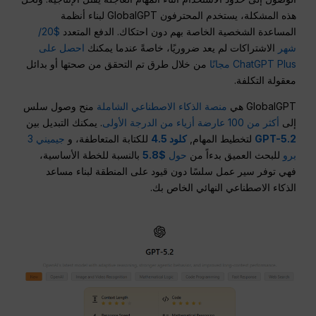
هذه المشكلة، يستخدم المحترفون GlobalGPT لبناء أنظمة
المساعدة الشخصية الخاصة بهم دون احتكاك. الدفع المتعدد
$20/
شهر
الاشتراكات لم يعد ضروريًا، خاصةً عندما يمكنك
احصل على
ChatGPT Plus مجانًا
من خلال طرق تم التحقق من صحتها أو بدائل
معقولة التكلفة.
GlobalGPT هي
منصة الذكاء الاصطناعي الشاملة
منح وصول سلس
إلى
أكثر من 100 عارضة أزياء من الدرجة الأولى
. يمكنك التبديل بين
GPT-5.2
لتخطيط المهام,
كلود 4.5
للكتابة المتعاطفة، و
جيميني 3
برو
للبحث العميق بدءاً من
حول
$5.8
بالنسبة للخطة الأساسية،
فهي توفر سير عمل سلسًا دون قيود على المنطقة لبناء مساعد
الذكاء الاصطناعي النهائي الخاص بك.