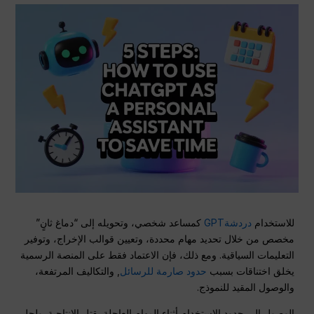
للاستخدام
دردشةGPT
كمساعد شخصي، وتحويله إلى “دماغ ثانٍ”
مخصص من خلال تحديد مهام محددة، وتعيين قوالب الإخراج، وتوفير
التعليمات السياقية. ومع ذلك، فإن الاعتماد فقط على المنصة الرسمية
يخلق اختناقات بسبب
حدود صارمة للرسائل
, والتكاليف المرتفعة،
والوصول المقيد للنموذج.
الوصول إلى حدود الاستخدام أثناء المهام العاجلة يقتل الإنتاجية. ولحل