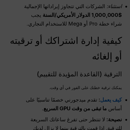
استثناء:
الشركات التي تتجاوز إيراداتها الإجمالية
$1,000,000
الدولار الأمريكي
/السنة
يجب
شراء خطة Pro أو Mega للاستخدام التجاري.
كيفية إدارة اشتراكك أو ترقيته
أو إلغائه
الترقية (القاعدة المؤيدة للتقييم)
يمكنك ترقية خطتك على الفور في أي وقت.
كيف يعمل
:
تقدم ميدجورني خصمًا تناسبيًا على
أساس
ما تبقى من وقت GPU السريع
.
نصيحة:
لا تنتظر حتى تفرغ ساعاتك السريعة
للترقية. إذا قمت بالترقية بينما لا يزال لديك