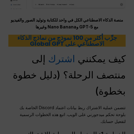
منصة الذكاء الاصطناعي الكل في واحد للكتابة وتوليد الصور والفيديو
مع GPT-5 وNano Banana وغيرها
جرِّب أكثر من 100 نموذج من نماذج الذكاء
الاصطناعي على Global GPT
كيف يمكنني
اشترك
إلى
منتصف الرحلة؟ (دليل خطوة
بخطوة)
تتضمن عملية الاشتراك ربط بيانات اعتماد Discord الخاصة بك
بلوحة تحكم ميدجورني على الويب. اتبع هذه الخطوات الرسمية
لتفعيل حسابك.