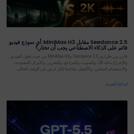
Seedance 2.5 مقابل MiniMax H3: أي نموذج فيديو
قائم على الذكاء الاصطناعي يجب أن تختار؟
قارن بين طرازي Seedance 2.5 وMiniMax H3 من حيث طول الفيديو،
والإخراج بدقة 2K، والصوت، والمراجع، والتحرير، والأوزان المفتوحة،
والاستخدام المحلي، والأفضل ملاءمةً لكل غرض في الوقت الحالي.
قراءة المزيد