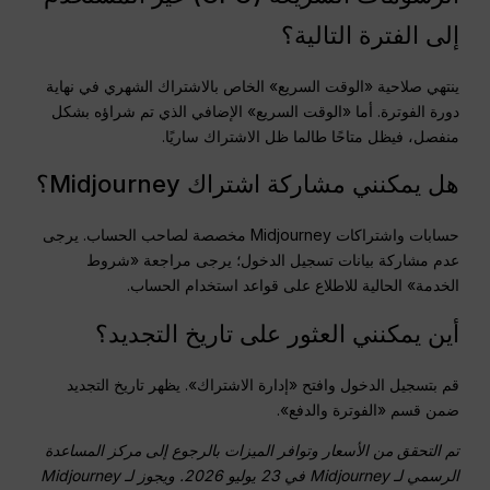
إلى الفترة التالية؟
ينتهي صلاحية «الوقت السريع» الخاص بالاشتراك الشهري في نهاية
دورة الفوترة. أما «الوقت السريع» الإضافي الذي تم شراؤه بشكل
منفصل، فيظل متاحًا طالما ظل الاشتراك ساريًا.
هل يمكنني مشاركة اشتراك Midjourney؟
حسابات واشتراكات Midjourney مخصصة لصاحب الحساب. يرجى
عدم مشاركة بيانات تسجيل الدخول؛ يرجى مراجعة «شروط
الخدمة» الحالية للاطلاع على قواعد استخدام الحساب.
أين يمكنني العثور على تاريخ التجديد؟
قم بتسجيل الدخول وافتح «إدارة الاشتراك». يظهر تاريخ التجديد
ضمن قسم «الفوترة والدفع».
تم التحقق من الأسعار وتوافر الميزات بالرجوع إلى مركز المساعدة
الرسمي لـ Midjourney في 23 يوليو 2026. ويجوز لـ Midjourney