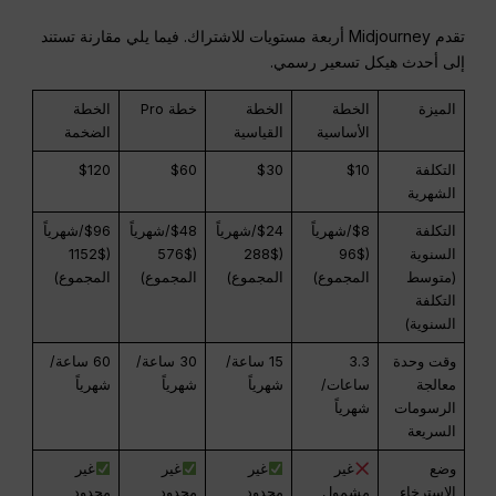
تقدم Midjourney أربعة مستويات للاشتراك. فيما يلي مقارنة تستند
إلى أحدث هيكل تسعير رسمي.
الميزة
الخطة
الخطة
خطة Pro
الخطة
الأساسية
القياسية
الضخمة
التكلفة
$10
$30
$60
$120
الشهرية
التكلفة
$8/شهرياً
$24/شهرياً
$48/شهرياً
$96/شهرياً
السنوية
($96
($288
($576
($1152
(متوسط
المجموع)
المجموع)
المجموع)
المجموع)
التكلفة
السنوية)
وقت وحدة
3.3
15 ساعة/
30 ساعة/
60 ساعة/
معالجة
ساعات/
شهرياً
شهرياً
شهرياً
الرسومات
شهرياً
السريعة
وضع
غير
غير
غير
غير
الاسترخاء
مشمول
محدود
محدود
محدود