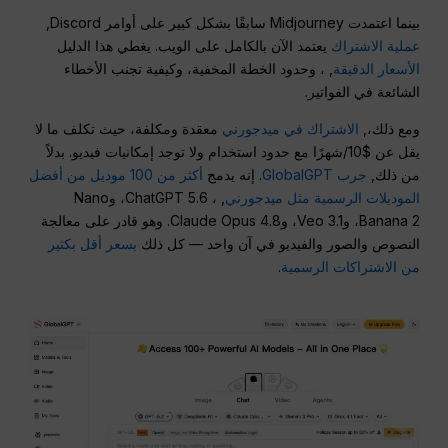
بينما اعتمدت Midjourney سابقًا بشكل كبير على أوامر Discord,
عملية الاشتراك
يعتمد الآن بالكامل على الويب. يغطي هذا الدليل
الأسعار الدقيقة
, ، وحدود الخطة المخفية، وكيفية تجنب الأخطاء
الشائعة في الفواتير.
ومع ذلك،,
الاشتراك في ميدجورني
معقدة ومكلفة، حيث تكلف ما لا
يقل عن $10/شهرًا مع حدود استخدام ولا توجد إمكانيات فيديو. بدلاً
من ذلك,
جرب GlobalGPT
. إنه يدمج
أكثر من 100 موديل من أفضل
الموديلات الرسمية مثل ميدجورني
, ، ChatGPT 5.6، وNano
Banana 2، وVeo 3.1، وClaude Opus 4.8. وهو قادر على معالجة
النصوص والصور والفيديو في آن واحد — كل ذلك
بسعر أقل بكثير
من الاشتراكات الرسمية
.