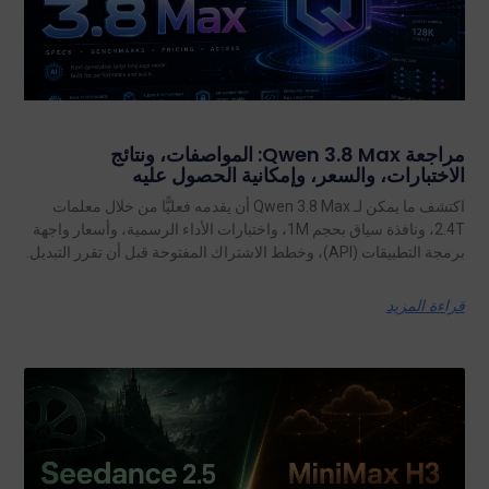
مراجعة Qwen 3.8 Max: المواصفات، ونتائج
الاختبارات، والسعر، وإمكانية الحصول عليه
اكتشف ما يمكن لـ Qwen 3.8 Max أن يقدمه فعليًّا من خلال معلمات
2.4T، ونافذة سياق بحجم 1M، واختبارات الأداء الرسمية، وأسعار واجهة
برمجة التطبيقات (API)، وخطط الاشتراك المفتوحة قبل أن تقرر التبديل.
قراءة المزيد