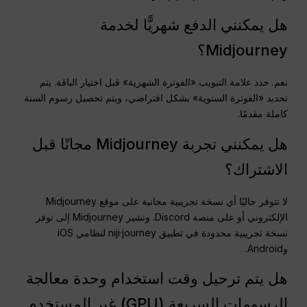
هل يمكنني الدفع شهريًّا لخدمة
Midjourney؟
نعم. حدد علامة التبويب «الفوترة الشهرية» قبل اختيار الباقة. يتم
تحديد «الفوترة السنوية» بشكل افتراضي، ويتم تحصيل رسوم السنة
كاملة مقدمًا.
هل يمكنني تجربة Midjourney مجانًا قبل
الاشتراك؟
لا تتوفر حاليًا أي نسخة تجريبية مجانية على موقع Midjourney
الإلكتروني أو على منصة Discord. وتشير Midjourney إلى توفر
نسخة تجريبية محدودة في تطبيق niji·journey لنظامي iOS
وAndroid.
هل يتم ترحيل وقت استخدام وحدة معالجة
الرسومات السريعة (GPU) غير المستخدم