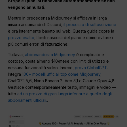
Stripe e i piani si rinnovano automaticamente se non
vengono annullati.
Mentre in precedenza Midjourney si affidava in larga
misura ai comandi di Discord,
il processo di sottoscrizione
è ora interamente basato sul web. Questa guida copre la
prezzo esatto
, I limiti nascosti del piano e come evitare i
più comuni errori di fatturazione.
Tuttavia,
abbonandosi a Midjourney
è complicato e
costoso, costa almeno $10/mese con limiti di utilizzo e
nessuna funzionalità video. Invece,
prova GlobalGPT
.
Integra
100+ modelli ufficiali top come Midjourney
,
ChatGPT 5,6, Nano Banana 2, Veo 3,1 e Claude Opus 4,8.
Gestisce contemporaneamente testo, immagini e video —
tutto
ad un prezzo di gran lunga inferiore a quello degli
abbonamenti ufficiali.
.