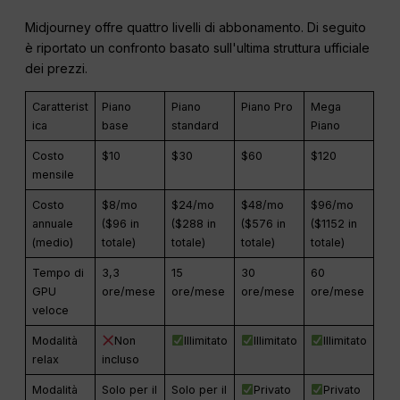
Midjourney offre quattro livelli di abbonamento. Di seguito
è riportato un confronto basato sull'ultima struttura ufficiale
dei prezzi.
Caratterist
Piano
Piano
Piano Pro
Mega
ica
base
standard
Piano
Costo
$10
$30
$60
$120
mensile
Costo
$8/mo
$24/mo
$48/mo
$96/mo
annuale
($96 in
($288 in
($576 in
($1152 in
(medio)
totale)
totale)
totale)
totale)
Tempo di
3,3
15
30
60
GPU
ore/mese
ore/mese
ore/mese
ore/mese
veloce
Modalità
Non
Illimitato
Illimitato
Illimitato
relax
incluso
Modalità
Solo per il
Solo per il
Privato
Privato