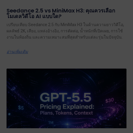
Seedance 2.5 vs MiniMax H3: คุณควรเลือก
โมเดลวิดีโอ AI แบบใด?
เปรียบเทียบ Seedance 2.5 กับ MiniMax H3 ในด้านความยาววิดีโอ,
ผลลัพธ์ 2K, เสียง, แหล่งอ้างอิง, การตัดต่อ, น้ำหนักที่เปิดเผย, การใช้
งานในท้องถิ่น และความเหมาะสมที่สุดสำหรับแต่ละรุ่นในปัจจุบัน.
อ่านเพิ่มเติม