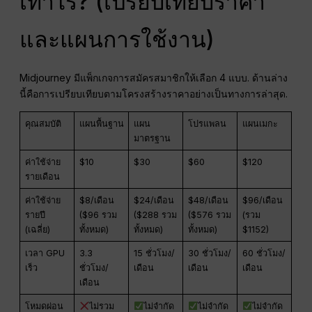
เท่าไร? (เปรียบเทียบราคา
และแผนการใช้งาน)
Midjourney มีแพ็กเกจการสมัครสมาชิกให้เลือก 4 แบบ. ด้านล่าง
นี้คือการเปรียบเทียบตามโครงสร้างราคาอย่างเป็นทางการล่าสุด.
คุณสมบัติ
แผนพื้นฐาน
แผน
โปรแพลน
แผนเมกะ
มาตรฐาน
ค่าใช้จ่าย
$10
$30
$60
$120
รายเดือน
ค่าใช้จ่าย
$8/เดือน
$24/เดือน
$48/เดือน
$96/เดือน
รายปี
($96 รวม
($288 รวม
($576 รวม
(รวม
(เฉลี่ย)
ทั้งหมด)
ทั้งหมด)
ทั้งหมด)
$1152)
เวลา GPU
3.3
15 ชั่วโมง/
30 ชั่วโมง/
60 ชั่วโมง/
เร็ว
ชั่วโมง/
เดือน
เดือน
เดือน
เดือน
โหมดผ่อน
ไม่รวม
ไม่จำกัด
ไม่จำกัด
ไม่จำกัด