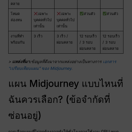
คลาย
โหมด
เฉพาะ
เฉพาะ
ส่วนตัว
ส่วนตัว
ล่องหน
บุคคลทั่วไป
บุคคลทั่วไป
เท่านั้น
เท่านั้น
งานที่ทำ
3 เร็ว
3 เร็ว /
12 รอบเร็ว
12 รอบเร็ว
พร้อมกัน
ผ่อนคลาย
/ 3 รอบ
/ 3 รอบ
ผ่อนคลาย
ผ่อนคลาย
>
แหล่งที่มา:
ข้อมูลที่ดึงมาจากแหล่งอย่างเป็นทางการ
เอกสาร
“เปรียบเทียบแผน” ของ Midjourney.
แผน Midjourney แบบไหนที่
ฉันควรเลือก? (ข้อจำกัดที่
ซ่อนอยู่)
การเลือกแผนที่ไม่ถูกต้องอาจทำให้ชั่วโมงการใช้งาน GPU หมด