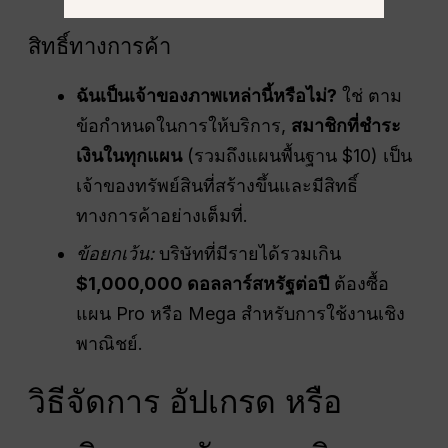
สิทธิ์ทางการค้า
ฉันเป็นเจ้าของภาพเหล่านี้หรือไม่?
ใช่ ตาม
ข้อกำหนดในการให้บริการ,
สมาชิกที่ชำระ
เงินในทุกแผน
(รวมถึงแผนพื้นฐาน $10) เป็น
เจ้าของทรัพย์สินที่สร้างขึ้นและมีสิทธิ์
ทางการค้าอย่างเต็มที่.
ข้อยกเว้น:
บริษัทที่มีรายได้รวมเกิน
$1,000,000
ดอลลาร์สหรัฐ
ต่อปี
ต้องซื้อ
แผน Pro หรือ Mega สำหรับการใช้งานเชิง
พาณิชย์.
วิธีจัดการ อัปเกรด หรือ