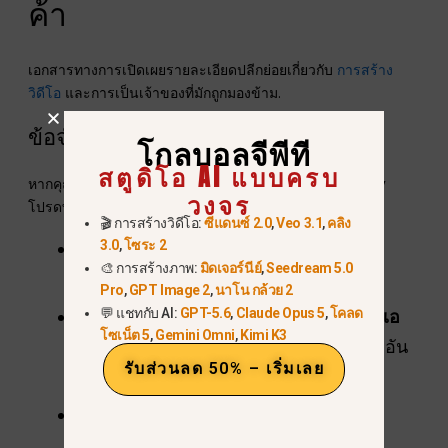
ค้า
เอกสารทางการเปิดเผยรายละเอียดปลีกย่อยเกี่ยวกับ
การสร้าง
วิดีโอ
และการเป็นเจ้าของที่มักถูกมองข้าม.
ข้อจำกัดในการสร้างวิดีโอ
โกลบอลจีพีที
สตูดิโอ AI แบบครบ
หากคุณวางแผนที่จะใช้คุณสมบัติวิดีโอใหม่ของ Midjourney
วงจร
โปรดทราบขีดจำกัดความละเอียดเหล่านี้:
🎬 การสร้างวิดีโอ:
ซีแดนซ์ 2.0
,
Veo 3.1
,
คลิง
3.0
,
โซระ 2
แผนพื้นฐาน:
สร้าง
SD (ความละเอียด
🎨 การสร้างภาพ:
มิดเจอร์นีย์
,
Seedream 5.0
มาตรฐาน)
วิดีโอเท่านั้น.
Pro
,
GPT Image 2
,
นาโน กล้วย 2
💬 แชทกับ AI:
GPT-5.6
,
Claude Opus 5
,
โคลด
แผนมาตรฐาน (โหมดผ่อนคลาย):
สร้าง
เอ
โซเน็ต 5
,
Gemini Omni
,
Kimi K3
สดี
วิดีโอเท่านั้น คุณต้องใช้ชั่วโมง Fast อัน
รับส่วนลด 50% – เริ่มเลย
มีค่าของคุณเพื่อสร้างวิดีโอ HD.
โปร/
เมกะ
:
รองรับวิดีโอความละเอียดสูง
พร้อมการใช้งานพร้อมกันที่สูงขึ้น.