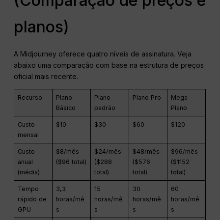
(Comparação de preços e
planos)
A Midjourney oferece quatro níveis de assinatura. Veja
abaixo uma comparação com base na estrutura de preços
oficial mais recente.
Recurso
Plano
Plano
Plano Pro
Mega
Básico
padrão
Plano
Custo
$10
$30
$60
$120
mensal
Custo
$8/mês
$24/mês
$48/mês
$96/mês
anual
($96 total)
($288
($576
($1152
(média)
total)
total)
total)
Tempo
3,3
15
30
60
rápido de
horas/mê
horas/mê
horas/mê
horas/mê
GPU
s
s
s
s