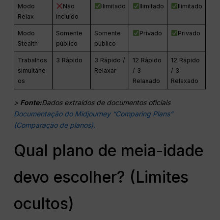
Modo
Não
Ilimitado
Ilimitado
Ilimitado
Relax
incluído
Modo
Somente
Somente
Privado
Privado
Stealth
público
público
Trabalhos
3 Rápido
3 Rápido /
12 Rápido
12 Rápido
simultâne
Relaxar
/ 3
/ 3
os
Relaxado
Relaxado
>
Fonte:
Dados extraídos de documentos oficiais
Documentação do Midjourney “Comparing Plans”
(Comparação de planos).
Qual plano de meia-idade
devo escolher? (Limites
ocultos)