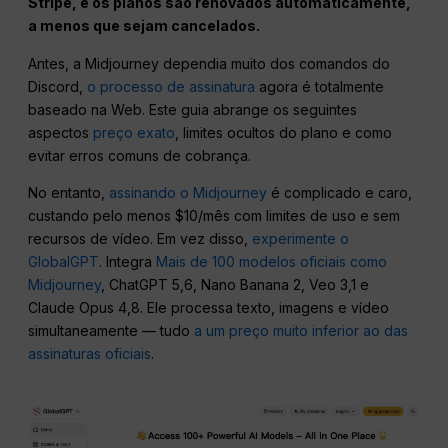
Stripe, e os planos são renovados automaticamente,
a menos que sejam cancelados.
Antes, a Midjourney dependia muito dos comandos do
Discord,
o processo de assinatura
agora é totalmente
baseado na Web. Este guia abrange os seguintes
aspectos
preço exato
, limites ocultos do plano e como
evitar erros comuns de cobrança.
No entanto,
assinando o Midjourney
é complicado e caro,
custando pelo menos $10/mês com limites de uso e sem
recursos de vídeo. Em vez disso,
experimente o
GlobalGPT
. Integra
Mais de 100 modelos oficiais como
Midjourney
, ChatGPT 5,6, Nano Banana 2, Veo 3,1 e
Claude Opus 4,8. Ele processa texto, imagens e vídeo
simultaneamente — tudo
a um preço muito inferior ao das
assinaturas oficiais
.