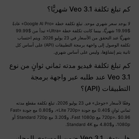
كم تبلغ تكلفة Veo 3.1 شهريًّا؟
لا يوجد سعر شهري موحد. تبلغ تكلفة خطة «Google AI Pro» عادةً
$19.99 شهريًّا، بينما كانت تكلفة خطة «Ultra» تبدأ من $99.99
شهريًّا عند التحقق من الأسعار في 23 يوليو 2026. ويتم احتساب
تكلفة الوصول إلى واجهة برمجة التطبيقات (API) على أساس كل
ثانية يتم إنشاؤها، وليس على أساس شهري.
كم تبلغ تكلفة فيديو مدته ثماني ثوانٍ من نوع
Veo 3.1 عند طلبه عبر واجهة برمجة
التطبيقات (API)؟
وفقًا لأسعار «جوجل» في 23 يوليو 2026، تبلغ تكلفة مقطع مدته
ثماني ثوانٍ $0.40 مع جودة «Lite 720p»، و$0.80 مع جودة «Fast
720p»، $0.96 مع Fast 1080p، و$3.20 مع Standard 720p أو
1080p، و$4.80 مع Standard 4K.
هل يتوفر Veo 3.1 ضمن المستوى المجاني