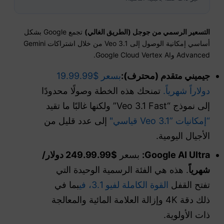
التسعير الرسمي من جوجل (الطريق الغالي)
تجمع Google بشكل
أساسي إمكانية الوصول إلى Veo 3.1 من خلال اشتراكات Gemini
Advanced وGoogle Cloud Vertex AI.
جيميني متقدم (محترف):
بسعر $19.99.99
دولاراً شهرياً.
تمنحك هذه الخطة وصولًا محدودًا
إلى نموذج “Veo 3.1 Fast” ولكنها غالبًا ما تقيد
“إمكانيات ”Veo 3.1 قياسي"
إلى عدد قليل من
الأجيال اليومية.
Google AI Ultra:
بسعر
$249.99.99 دولار/
شهرياً
. هذه هي الفئة الرسمية الوحيدة التي
تفتح القفل
القوة الكاملة لفيو 3.1، في
بما في
ذلك دقة 4K وإزالة العلامة المائية والمعالجة
ذات الأولوية.