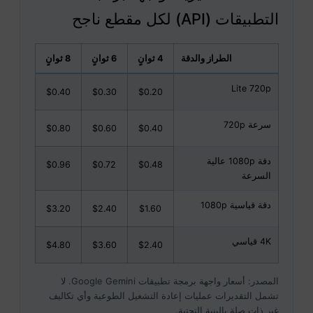
التطبيقات (API) لكل مقطع ناجح
الطراز والدقة
4 ثوانٍ
6 ثوانٍ
8 ثوانٍ
Lite 720p
$0.40
$0.30
$0.20
سرعة 720p
$0.80
$0.60
$0.40
دقة 1080p عالية
$0.96
$0.72
$0.48
السرعة
دقة قياسية 1080p
$3.20
$2.40
$1.60
4K قياسي
$4.80
$3.60
$2.40
المصدر: أسعار واجهة برمجة تطبيقات Google Gemini. لا
تشمل التقديرات عمليات إعادة التشغيل الطوعية وأي تكاليف
غير ذات صلة بالبنية التحتية.