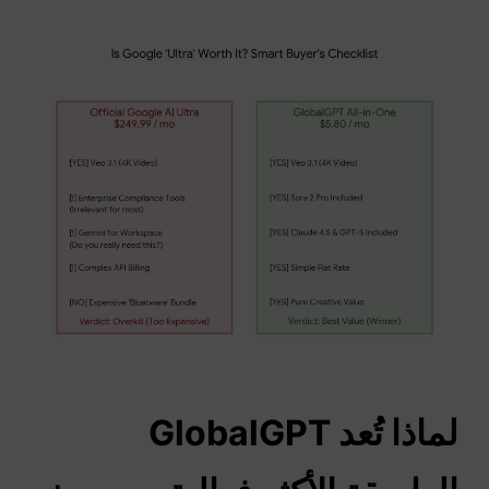
لماذا تُعد GlobalGPT