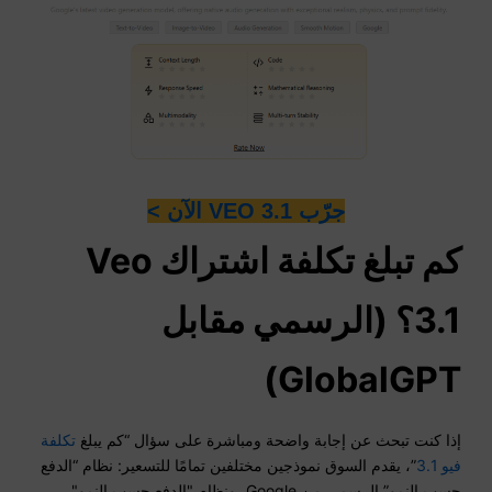
جرّب VEO 3.1 الآن >
كم تبلغ تكلفة اشتراك Veo
3.1؟ (الرسمي مقابل
GlobalGPT)
إذا كنت تبحث عن إجابة واضحة ومباشرة على سؤال “كم يبلغ
تكلفة
فيو 3.1
”، يقدم السوق نموذجين مختلفين تمامًا للتسعير: نظام “الدفع
حسب النمو” الرسمي من Google، ونظام "الدفع حسب النمو"