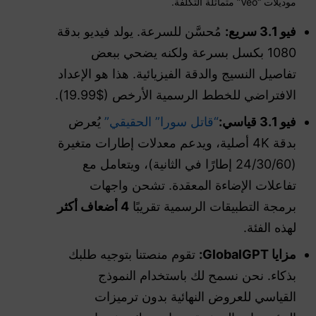
موديلات “Veo” متماثلة التكلفة.
فيو 3.1 سريع:
مُحسَّن للسرعة. يولد فيديو بدقة
1080 بكسل بسرعة ولكنه يضحي ببعض
تفاصيل النسيج والدقة الفيزيائية. هذا هو الإعداد
الافتراضي للخطط الرسمية الأرخص ($19.99).
فيو 3.1 قياسي:
“قاتل سورا” الحقيقي”
يُعرض
بدقة 4K أصلية، ويدعم معدلات إطارات متغيرة
(24/30/60 إطارًا في الثانية)، ويتعامل مع
تفاعلات الإضاءة المعقدة. تشحن واجهات
برمجة التطبيقات الرسمية تقريبًا
4 أضعاف أكثر
لهذه الفئة.
مزايا GlobalGPT:
تقوم منصتنا بتوجيه طلبك
بذكاء. نحن نسمح لك باستخدام النموذج
القياسي للعروض النهائية بدون ترميزات