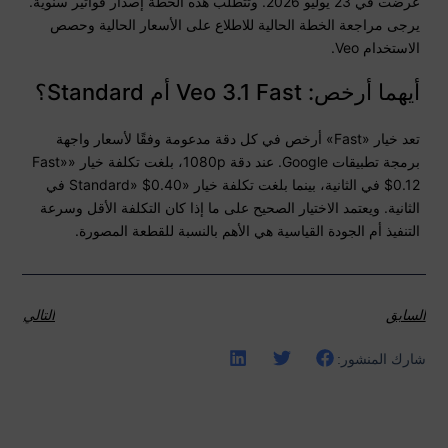
عُرضت في 23 يوليو 2026. وتتطلب هذه الخطة إصدار فواتير سنوية.
يرجى مراجعة الخطة الحالية للاطلاع على الأسعار الحالية وحصص
الاستخدام Veo.
أيهما أرخص: Veo 3.1 Fast أم Standard؟
تعد خيار «Fast» أرخص في كل دقة مدعومة وفقًا لأسعار واجهة
برمجة تطبيقات Google. عند دقة 1080p، بلغت تكلفة خيار «Fast»
$0.12 في الثانية، بينما بلغت تكلفة خيار «Standard» $0.40 في
الثانية. ويعتمد الاختيار الصحيح على ما إذا كان التكلفة الأقل وسرعة
التنفيذ أم الجودة القياسية هي الأهم بالنسبة للقطعة المصورة.
السابق
التالي
شارك المنشور: