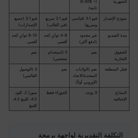
الشهرية
(~ $0.40/
ثانية)
نموذج الإصدار
فيو 3.1 (قياسي
فيو 3.1 سريع
فيو 3.1 (جميع
وسريع)
(في الغالب)
الإصدارات)
مدة الفيديو
غير محدود
4-8 ثوانٍ كحد
8-10 ثوانٍ كحد
(ادفع أكثر)
أقصى
أقصى
الحقوق
نعم
لا (استخدام
نعم
التجارية
شخصي)
قفل المنطقة
نعم (الولايات
نعم
لا (الوصول
المتحدة/الاتحاد
العالمي)
الأوروبي أولاً)
النماذج
لا يوجد
الجوزاء فقط
سورا 2، كلود
الإضافية
4.5، كلينغ 4.5،
كلينغ
التكلفة التقديرية لواجهة برمجة