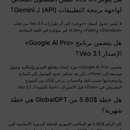
لواجهة برمجة التطبيقات (API) لـ Gemini؟
لا. يُشير جدول أسعار «جوجل» إلى أن طرازات Veo 3.1 من فئات
«Standard» و«Fast» و«Lite» غير متوفرة في الفئة المجانية.
هل يتضمن برنامج «Google AI Pro»
الإصدار Veo 3.1؟
يتضمن «Google AI Pro» ميزة إنشاء مقاطع الفيديو وإمكانية وصول
موسعة إلى «Flow»، لكن قد تختلف حدود الوصول إلى النماذج
واستخدامها حسب البلد والحساب. يرجى التأكد من النموذج
المعروض في «Flow» قبل الاشتراك، خاصةً بالنسبة لـ Veo 3.1.
هل خطة $5.80 من GlobalGPT هي خطة
شهرية؟
كان الرقم $5.80 هو المكافئ الشهري للخطة السنوية الأساسية التي