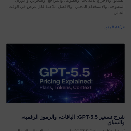
الفيديو، والإخراج بدقة 2K، والصوت، والمراجع، والتحرير، والأوزان
المفتوحة، والاستخدام المحلي، والأفضل ملاءمةً لكل غرض في الوقت
الحالي.
قراءة المزيد
شرح تسعير GPT-5.5: الباقات، والرموز الرقمية،
والسياق
كم تبلغ تكلفة خطة GPT-5.5؟ قارن بين معدلات الإدخال والإدخال