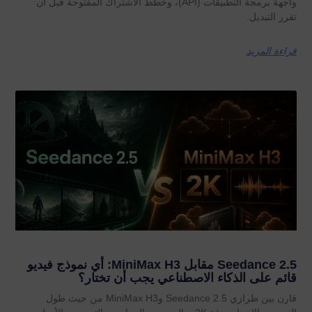
واجهة برمجة التطبيقات (API)، وخطط الاشتراك المفتوحة قبل أن
تقرر التبديل.
قراءة المزيد
Seedance 2.5 مقابل MiniMax H3: أي نموذج فيديو
قائم على الذكاء الاصطناعي يجب أن تختار؟
قارن بين طرازي Seedance 2.5 وMiniMax H3 من حيث طول