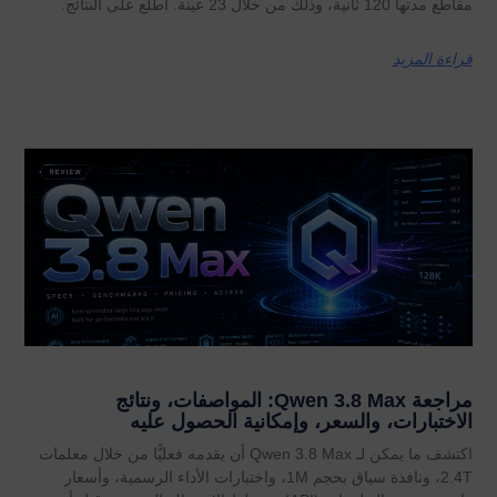
مقاطع مدتها 120 ثانية، وذلك من خلال 23 عينة. اطلع على النتائج.
قراءة المزيد
مراجعة Qwen 3.8 Max: المواصفات، ونتائج
الاختبارات، والسعر، وإمكانية الحصول عليه
اكتشف ما يمكن لـ Qwen 3.8 Max أن يقدمه فعليًّا من خلال معلمات
2.4T، ونافذة سياق بحجم 1M، واختبارات الأداء الرسمية، وأسعار