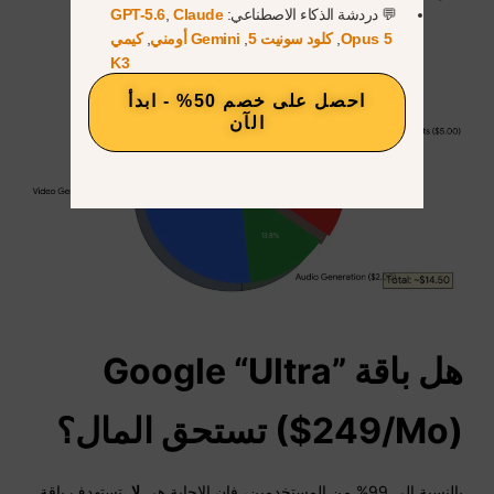
💬 دردشة الذكاء الاصطناعي:
Claude
,
GPT-5.6
Opus 5
,
كلود سونيت 5
,
Gemini أومني
,
كيمي
K3
احصل على خصم 50% - ابدأ
الآن
هل باقة Google “Ultra”
($249/Mo) تستحق المال؟
بالنسبة إلى 99% من المستخدمين، فإن الإجابة هي
لا
. تستهدف باقة