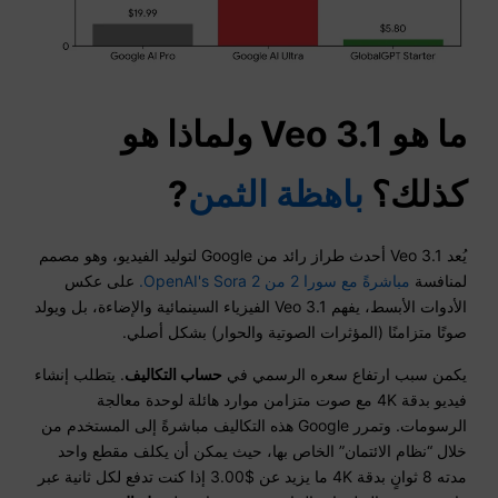
ما هو Veo 3.1 ولماذا هو
كذلك؟
باهظة الثمن
?
يُعد Veo 3.1 أحدث طراز رائد من Google لتوليد الفيديو، وهو مصمم
لمنافسة
مباشرةً مع سورا 2 من OpenAI's Sora 2.
على عكس
الأدوات الأبسط، يفهم Veo 3.1 الفيزياء السينمائية والإضاءة، بل ويولد
صوتًا متزامنًا (المؤثرات الصوتية والحوار) بشكل أصلي.
يكمن سبب ارتفاع سعره الرسمي في
حساب التكاليف
. يتطلب إنشاء
فيديو بدقة 4K مع صوت متزامن موارد هائلة لوحدة معالجة
الرسومات. وتمرر Google هذه التكاليف مباشرةً إلى المستخدم من
خلال “نظام الائتمان” الخاص بها، حيث يمكن أن يكلف مقطع واحد
مدته 8 ثوانٍ بدقة 4K ما يزيد عن $3.00 إذا كنت تدفع لكل ثانية عبر