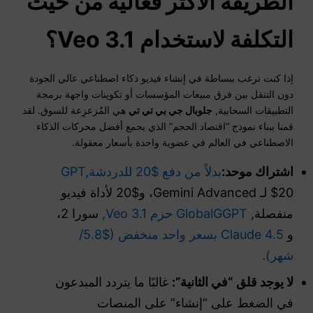
الطريقة الأكثر فعالية من حيث
التكلفة لاستخدام Veo 3.1؟
إذا كنت ترغب ببساطة في إنشاء فيديو ذكاء اصطناعي عالي الجودة
دون التنقل بين فرق مبيعات المؤسسات أو تكوينات واجهة برمجة
التطبيقات السحابية,
جلوبال جي بي تي تي
هي المُزعزِعة للسوق. لقد
قمنا ببناء نموذج “اقتصاد الحجم” الذي يجمع أفضل محركات الذكاء
الاصطناعي في العالم في عضوية واحدة بأسعار معقولة.
اشتراك موحد:
بدلاً من دفع $20 للدردشةGPT,
$20 لـ Gemini Advanced، و$20 لأداة فيديو
منفصلة,
GlobalGGPT حزم Veo 3.1,
سورا 2،
و
Claude 4.5 بسعر واحد منخفض ($5.8/
شهر).
لا يوجد قلق “في الثانية”:
غالبًا ما يتردد المبدعون
في الضغط على “إنشاء” على المنصات