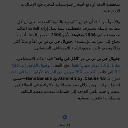
منخفضة الدقة أو دفع أسعار المؤسسات لمجرد فتح الإمكانات
الاحترافية.
والأسوأ من ذلك أن فواتير “الرصيد بالثانية” المعقدة تعني أن كل
مطالبة فاشلة تستنزف محفظتك، بينما تظل إزالة العلامة المائية
محبوسة خلف
$250 مدفوعة الأجر $250
. لحسن الحظ، أنت لا
تحتاج إلى ميزانية مؤسسية- .
جلوبال جي بي تي تي
يُقدِّم بديلاً أكثر
ذكاءً وبسعر ثابت لفيديو الذكاء الاصطناعي السينمائي.
جلوبال جي بي تي تي
هو “
الكل في واحد
” قوة الذكاء الاصطناعي.
مقابل $5.8 دولار شهرياً فقط,
فتح القفل
الوصول الكامل إلى Veo
3.1
إلى جانب
أكثر من 100 موديل من الدرجة الأولى - بما في ذلك
سورا 2,
Claude 4.8، وGemini 3.5، وNano Banana
2—ضمن
اشتراك واحد. ومن خلال دمج هذه الأدوات الرائدة في القطاع في
منصة واحدة، نلغي الحاجة إلى حسابات متعددة باهظة التكلفة
وحسابات الائتمان المعقدة.