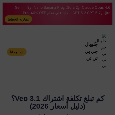
Claude Opus 4.6، وSora 2، وNano Banana Pro، وGemini 3
Pro، وGPT 5.2 GPT 5.2... كلها على نظام Pro. 46% OFF
مقارنة الخطط
جلوبال
جي بي
ابدأ مجاناً
تي تي
كم تبلغ تكلفة اشتراك Veo 3.1؟
(دليل أسعار 2026)