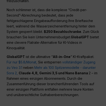
freizuschalten.
Noch schlimmer ist, dass die komplexe “Credit-per-
Second”-Abrechnung bedeutet, dass jede
fehlgeschlagene Eingabeaufforderung Ihre Brieftasche
leert, während die Wasserzeichenentfernung hinter dem
System gesperrt bleibt.
$250 Bezahlschranke
. Zum Glück
brauchen Sie kein Unternehmensbudget.
GlobalGPT
bietet
eine clevere Flatrate-Alternative für KI-Videos in
Kinoqualität.
GlobalGPT
ist die ultimative “
All-in-One
” KI-Kraftpaket.
Für nur $5.8/Monat,
Sie entsperren
vollständiger Zugang
zu Veo 3.1
neben
Mehr als 100 Spitzenmodelle - darunter
Sora 2,
Claude 4,8, Gemini 3,5 und Nano Banana
2 – im
Rahmen eines einzigen Abonnements. Durch die
Zusammenführung dieser branchenführenden Tools auf
einer einzigen Plattform entfallen mehrere teure Konten
und unübersichtliche Guthabenberechnungen.