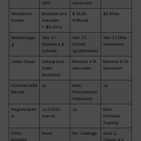
(API)
Advanced
Monatliche
Bezahlen pro
$ 19,99
$5.8/mo
Kosten
Sekunde
€/Monat
(~$0,40/s)
Modellzugan
Veo 3.1
Veo 3.1
Veo 3.1 (Alle
g
(Standard &
Schnell
Versionen)
Schnell)
(größtenteils)
Video Dauer
Unbegrenzt
Maximal 4-8
Maximal 8-10
(mehr
Sekunden
Sekunden
bezahlen)
Kommerzielle
Ja
Nein
Ja
Rechte
(Persönlicher
Gebrauch)
Regionssperr
Ja (US/EU
Ja
Nein
e
zuerst)
(Globaler
Zugang)
Extra-
Keine
Nur Zwillinge
Sora 2,
Modelle
Claude 4.5,