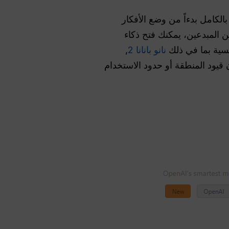
مكِّنك GlobalGPT من تغطية سير العمل بالكامل بدءاً من وضع الأفكار
 المبدعين، يمكنك فتح ذكاء
نانو بانانا 2
,
ن قيود المنطقة أو حدود الاستخدام