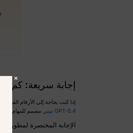
إجابة سريعة: كم تبلغ تكلفة GPT-5.4 ا
إذا كنت بحاجة إلى الأرقام الفورية للتنبؤ بميزانيتك لعام 2026، فقد قسمت OpenAI 
GPT-5.4 ميني
مصمم للمهام الفرعية المعقدة، في حين أن 
الإجابة المختصرة لمطوري وا