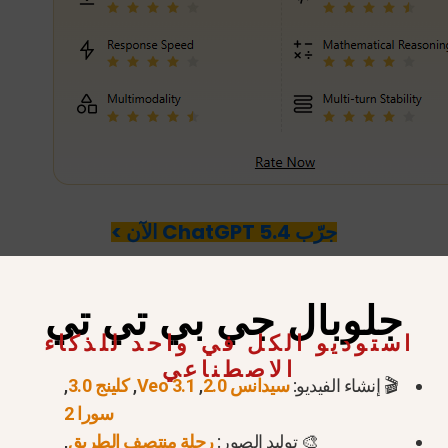
جرّب ChatGPT 5.4 الآن >
لصغير والنانو؟
جلوبال جي بي تي تي
استوديو الكل في واحد للذكاء
عروضها الصغيرة إلى نموذجين متميزين للغاية.
الاصطناعي
GPT-5.4 Nano هو نموذج بنية تحتية فائقة التكلفة.
🎬 إنشاء الفيديو:
سيدانس 2.0
,
Veo 3.1
,
كلينج 3.0
,
سورا 2
جهة برمجة التطبيقات
🎨 توليد الصور:
رحلة منتصف الطريق
,