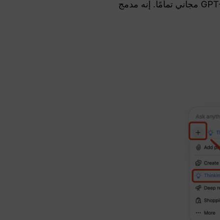
إذا كنت مستهلكًا تستخدم تطبيق ChatGPT على الويب أو تطبيق الهاتف المحمول، فإن GPT-5.4 Mini مجاني تمامًا. إنه مدمج