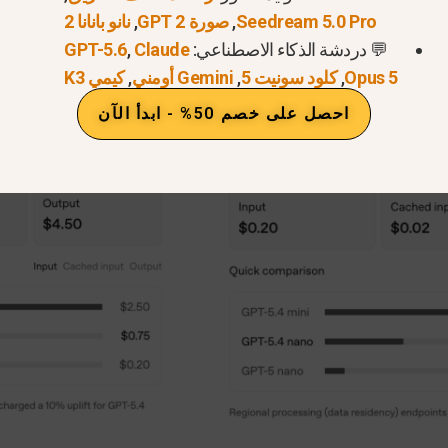
Seedream 5.0 Pro
,
صورة GPT 2
,
نانو بانانا 2
💬 دردشة الذكاء الاصطناعي:
Claude
,
GPT-5.6
Opus 5
,
كلود سونيت 5
,
Gemini أومني
,
كيمي K3
احصل على خصم 50% - ابدأ الآن