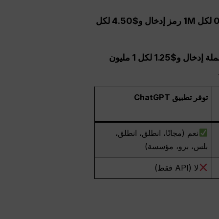
تبلغ تكلفة GPT-5.4 المصغرة $0.75 لكل 1M رمز إدخال و$4.50 لكل
يتم تسعير GPT-5.4 Nano بسعر منخفض للغاية يبلغ $0.20 لكل 1 مليون عملة إدخال و$1.25 لكل 1 مليون
توفر تطبيق ChatGPT
نعم (مجانًا، انطلق، انطلق،
بلس، برو، مؤسسة)
لا (API فقط)