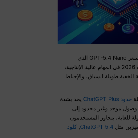
يبلغ سعر GPT-5.4 Mini $0.75 لكل مليون رمز إدخال و$4.50 لكل مليون رمز إخراج، بينما يبلغ سعر GPT-5.4 Nano الذي
يستخدم واجهة برمجة التطبيقات فقط $0.20 للإدخال و$1.25 للإخراج. وبينما تتفوق هذه الطرازات 2026 في المهام عالية الإنتاجية،
 الخفية طويلة السياق، والإحباط
لة
حدود ChatGPT Plus
يحد بشدة
Global هذه العوائق من خلال تقديم وصول موحد وغير محدود إلى
خلال الباقة الأساسية $5.8 ذات التكلفة المعقولة للغاية، يتجاوز المستخدمون
ميزين مثل
ChatGPT 5.4
,
كلود