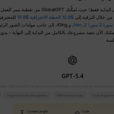
ومع ذلك، فإن توليد النص ليس سوى البداية فقط؛ حيث تُ
. من خلال الترقية إلى
$10.8 الخطة الاحترافية $10.8
للمحترفين
 2 سورا 2
,
Veo
, و Kling، إلى جانب مولدات الصور الرئيسية بما في ذلك
مكنك الآن تنفيذ مشروعك بالكامل من البداية إلى النهاية - بدو
لسة