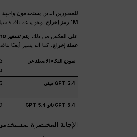
للمطورين الذين يستخدمون واجهة برمجة 
1M رمز إخراج
. وهو يدعم نافذة سياق ضخمة بحجم 00
على العكس من ذلك,
عملة إخراج
. كما أنه يتميز أيضًا بنافذة سياق 400 ألف، ولكنه يحذف الميزات ال
نموذج الذكاء الاصطناعي
ر
GPT-5.4 ميني
5
GPT-5.4 نانو GPT-5.4
0
الإجابة المختصرة لمستخدمي hatGPT