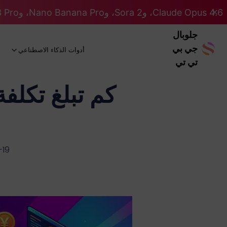
Claude Opus 4.6، وSora 2، وNano Banana Pro، وGemini 3 Pro، وGPT 5.2 GPT 5.2... كلها على نظام Pro. 46% OFF
جلوبال
جي بي
أدوات الذكاء الاصطناعي
تي تي
-19