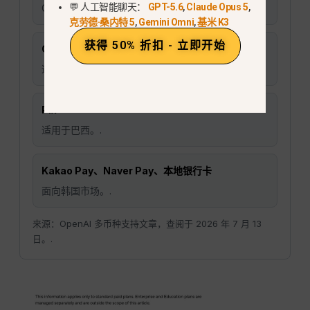
💬 人工智能聊天：
GPT-5.6
,
Claude Opus 5
,
ChatGPT Go 和 Plus 已在印度上线。.
克劳德·桑内特 5
,
Gemini Omni
,
基米 K3
获得 50% 折扣 - 立即开始
GoPay
适用于印度尼西亚。.
Pix
适用于巴西。.
Kakao Pay、Naver Pay、本地银行卡
面向韩国市场。.
来源：OpenAI 多币种支持文章，查阅于 2026 年 7 月 13
日。.