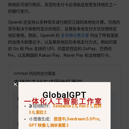
和地区可进行购买，且您的支付卡必须由这些受支持地区之一
的银行发行。.
OpenAI 还支持以多种货币进行网页订阅的本地化计费。可用的
货币取决于结账时显示的地区，且某些本地支付方式仅限特定
地区使用。例如，OpenAI 的
多币种计费文章
列出了所有国家
的信用卡和借记卡，以及某些地区的本地支付方式，例如印度
的 Go 和 Plus 支持的 UPI、印度尼西亚的 GoPay、巴西的
Pix，以及韩国的 Kakao Pay、Naver Pay 和当地银行卡。.
OPENAI 列出的支付渠道
支持的支付方式因地区而异
GlobalGPT
一体化人工智能工作室
信用卡或借记卡
🎬 视频制作：
Seedance 2.0
,
Veo 3.1
,
克林
列出了所有受支持的国家。.
3.0
,
索拉 2
🎨 图像生成：
旅途中
,
Seedream 5.0 Pro
,
合众国际社
GPT 映像 2
,
纳米香蕉 2