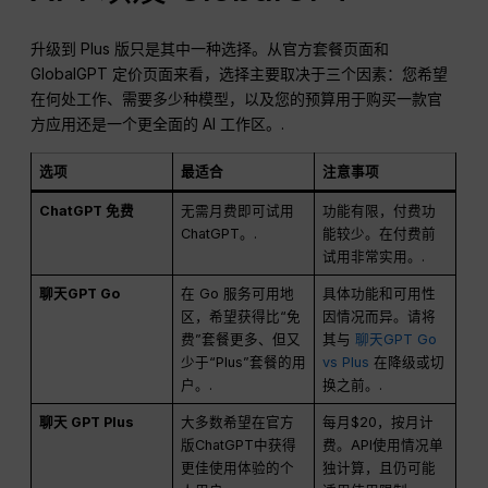
升级到 Plus 版只是其中一种选择。从官方套餐页面和
GlobalGPT 定价页面来看，选择主要取决于三个因素：您希望
在何处工作、需要多少种模型，以及您的预算用于购买一款官
方应用还是一个更全面的 AI 工作区。.
选项
最适合
注意事项
ChatGPT 免费
无需月费即可试用
功能有限，付费功
ChatGPT。.
能较少。在付费前
试用非常实用。.
聊天GPT Go
在 Go 服务可用地
具体功能和可用性
区，希望获得比“免
因情况而异。请将
费”套餐更多、但又
其与
聊天GPT Go
少于“Plus”套餐的用
vs Plus
在降级或切
户。.
换之前。.
聊天 GPT Plus
大多数希望在官方
每月$20，按月计
版ChatGPT中获得
费。API使用情况单
更佳使用体验的个
独计算，且仍可能