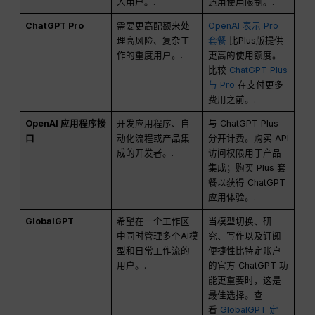
人用户。.
适用使用限制。.
ChatGPT Pro
需要更高配额来处
OpenAI 表示 Pro
理高风险、复杂工
套餐
比Plus版提供
作的重度用户。.
更高的使用额度。
比较
ChatGPT Plus
与 Pro
在支付更多
费用之前。.
OpenAI 应用程序接
开发应用程序、自
与 ChatGPT Plus
口
动化流程或产品集
分开计费。购买 API
成的开发者。.
访问权限用于产品
集成；购买 Plus 套
餐以获得 ChatGPT
应用体验。.
GlobalGPT
希望在一个工作区
当模型切换、研
中同时管理多个AI模
究、写作以及订阅
型和日常工作流的
便捷性比特定账户
用户。.
的官方 ChatGPT 功
能更重要时，这是
最佳选择。查
看
GlobalGPT 定