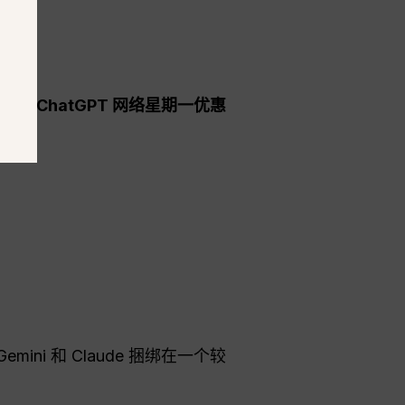
以捕捉
ChatGPT 网络星期一优惠
ini 和 Claude 捆绑在一个较