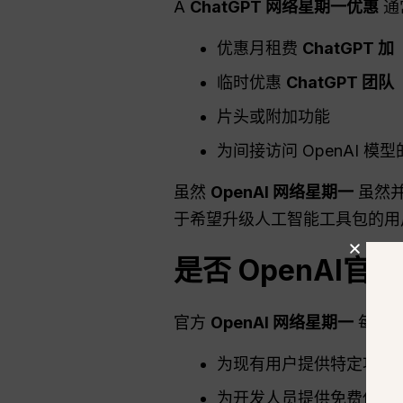
A
ChatGPT 网络星期一优惠
通
优惠月租费
ChatGPT
加
临时优惠
ChatGPT
团队
片头或附加功能
为间接访问 OpenAI 
虽然
OpenAI 网络星期一
虽然并
于希望升级人工智能工具包的用
是否
OpenAI
官
官方
OpenAI 网络星期一
每年的
为现有用户提供特定功能
为开发人员提供免费使用