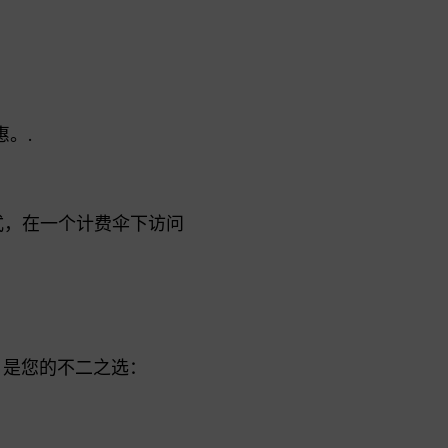
惠。.
式，在一个计费伞下访问
s 是您的不二之选：