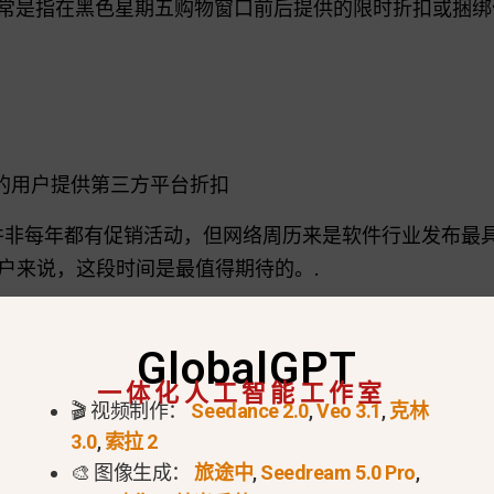
常是指在黑色星期五购物窗口前后提供的限时折扣或捆绑
模型的用户提供第三方平台折扣
非每年都有促销活动，但网络周历来是软件行业发布最
户来说，这段时间是最值得期待的。.
方提供
ChatGPT
网络星期一折扣
GlobalGPT
一体化人工智能工作室
促销活动大不相同。有时，公司会选择功能升级，而不
🎬 视频制作：
Seedance 2.0
,
Veo 3.1
,
克林
3.0
,
索拉 2
升级
🎨 图像生成：
旅途中
,
Seedream 5.0 Pro
,
点数