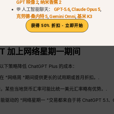
GPT 映像 2
,
纳米香蕉 2
💬 人工智能聊天：
GPT-5.6
,
Claude Opus 5
,
克劳德·桑内特 5
,
Gemini Omni
,
基米 K3
获得 50% 折扣 - 立即开始
此必须同时关注官方渠道和声誉良好的第三方聚合商，
PT
加上网络星期一期间
略降低 ChatGPT Plus 的成本：
时会在 "网络周 "期间提供更长的试用期或首月折扣。.
，某些当地货币汇率可能比统一美元汇率略有优势。.
动的 "网络星期一 "交易都来自于将 ChatGPT 5.1、Gem