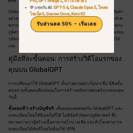
Pro
.
Pro
,
GPT Image 2
,
นาโน กล้วย 2
💬 แชทกับ AI:
GPT-5.6
,
Claude Opus 5
,
โคลด
GlobalGPT ทำลายกำแพงราคาอย่างสิ้นเชิง สำหรับราคาที่คุ้มค่า
โซเน็ต 5
,
Gemini Omni
,
Kimi K3
อย่างน่าทึ่ง
$10.8 โปรแพลน
, ผู้ใช้จะได้รับสิทธิ์เข้าถึงอินเทอร์เฟ
รับส่วนลด 50% – เริ่มเลย
ซการสร้าง Sora 2 Pro ทันทีโดยไม่มีข้อจำกัด ไม่มีการบล็อกทาง
ภูมิศาสตร์ ไม่มีการยืนยันหมายเลขโทรศัพท์ และไม่จำเป็นต้องขอ
รหัสเชิญจาก Reddit เลย เพียงแค่สมัครสมาชิกและเริ่มสร้างได้
เลย.
คู่มือทีละขั้นตอน: การสร้างวิดีโอแรกของ
คุณบน GlobalGPT
การเปลี่ยนมาใช้ GlobalGPT นั้นง่ายดายอย่างไม่น่าเชื่อ นี่คือขั้น
ตอนสามขั้นตอนที่แน่นอนในการสร้างคลิปภาพยนตร์แรกของคุณ
วันนี้:
ขั้นตอนที่ 1: สร้างบัญชีฟรี.
เยี่ยมชมแพลตฟอร์ม GlobalGPT และ
ลงทะเบียนโดยใช้อีเมลใดก็ได้ ไม่มีข้อจำกัดทางภูมิศาสตร์ ซึ่ง
หมายความว่าผู้สร้างเนื้อหาจากยุโรป เอเชีย และทั่วโลกสามารถ
ลงทะเบียนได้ทันทีโดยไม่ต้องใช้ VPN.