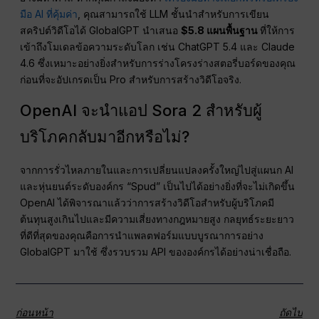
มือ AI ที่คุ้มค่า
, คุณสามารถใช้ LLM ชั้นนำสำหรับการเขียน
สคริปต์วิดีโอได้ GlobalGPT นำเสนอ
$5.8 แผนพื้นฐาน
ที่ให้การ
เข้าถึงโมเดลข้อความระดับโลก เช่น ChatGPT 5.4 และ Claude
4.6 ซึ่งเหมาะอย่างยิ่งสำหรับการร่างโครงร่างสตอรี่บอร์ดของคุณ
ก่อนที่จะอัปเกรดเป็น Pro สำหรับการสร้างวิดีโอจริง.
OpenAI จะนำแอป Sora 2 สำหรับผู้
บริโภคกลับมาอีกหรือไม่?
จากการรั่วไหลภายในและการเปลี่ยนแปลงครั้งใหญ่ไปสู่แผนก AI
และหุ่นยนต์ระดับองค์กร “Spud” เป็นไปได้อย่างยิ่งที่จะไม่เกิดขึ้น
OpenAI ได้พิจารณาแล้วว่าการสร้างวิดีโอสำหรับผู้บริโภคมี
ต้นทุนสูงเกินไปและมีความเสี่ยงทางกฎหมายสูง กลยุทธ์ระยะยาว
ที่ดีที่สุดของคุณคือการนำแพลตฟอร์มแบบบูรณาการอย่าง
GlobalGPT มาใช้ ซึ่งรวบรวม API ขององค์กรได้อย่างน่าเชื่อถือ.
ก่อนหน้า
ถัดไป