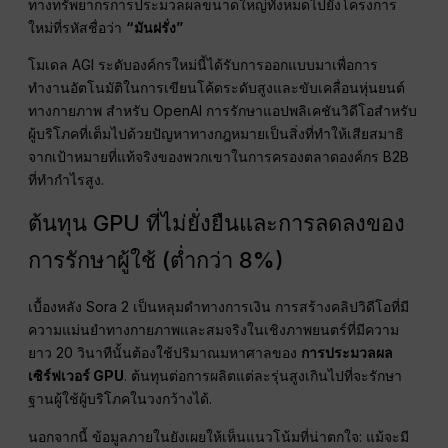
ทางทรัพยากรการประมวลผลขนาดใหญ่ทั้งหมดไปยังโครงการ
ใหม่ที่รหัสชื่อว่า
“มันฝรั่ง”
โมเดล AGI ระดับองค์กรใหม่นี้ได้รับการออกแบบมาเพื่อการ
ทำงานอัตโนมัติในการเขียนโค้ดระดับสูงและขับเคลื่อนหุ่นยนต์
ทางกายภาพ สำหรับ OpenAI การรักษาแอปพลิเคชันวิดีโอสำหรับ
ผู้บริโภคที่เต็มไปด้วยปัญหาทางกฎหมายเป็นสิ่งที่ทำให้เสียสมาธิ
จากเป้าหมายที่แท้จริงของพวกเขาในการครองตลาดองค์กร B2B
ที่ทำกำไรสูง.
ต้นทุน GPU ที่ไม่ยั่งยืนและการลดลงของ
การรักษาผู้ใช้ (ต่ำกว่า 8%)
เบื้องหลัง Sora 2 เป็นหลุมดำทางการเงิน การสร้างคลิปวิดีโอที่มี
ความแม่นยำทางกายภาพและสมจริงในเชิงภาพยนตร์ที่มีความ
ยาว 20 วินาทีนั้นต้องใช้ปริมาณมหาศาลของ
การประมวลผล
เซิร์ฟเวอร์ GPU
. ต้นทุนต่อการผลิตแต่ละรุ่นสูงเกินไปที่จะรักษา
ฐานผู้ใช้ผู้บริโภคในวงกว้างได้.
นอกจากนี้ ข้อมูลภายในยังเผยให้เห็นแนวโน้มที่น่าตกใจ: แม้จะมี