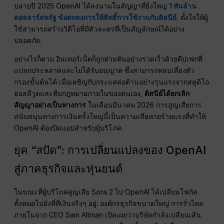
ปลายปี 2025 OpenAI ได้ลงนามในสัญญาที่ยิ่งใหญ่
1 พันล้าน
ดอลลาร์สหรัฐ ข้อตกลงการให้สิทธิ์การใช้งานกับดิสนีย์
,
ตั้งใจให้ผู้
ใช้สามารถสร้างวิดีโอที่มีตัวละครที่เป็นสัญลักษณ์ได้อย่าง
ปลอดภัย.
อย่างไรก็ตาม อินเทอร์เน็ตก็ถูกท่วมท้นอย่างรวดเร็วด้วยดีปเฟกที่
แปลกประหลาดและไม่ได้รับอนุญาต ซึ่งสามารถหลบเลี่ยงตัว
กรองขั้นต้นได้ เมื่อเผชิญกับกระแสต่อต้านอย่างรุนแรงจากสตูดิโอ
ฮอลลีวูดและทีมกฎหมายภายในของตนเอง,
ดิสนีย์ได้ยกเลิก
สัญญาอย่างเป็นทางการ
ในเดือนมีนาคม 2026 การสูญเสียการ
สนับสนุนทางการเงินครั้งใหญ่นี้เป็นความเสียหายร้ายแรงที่ทำให้
OpenAI ต้องปิดแอปสำหรับผู้บริโภค.
ยุค “สปัด”: การเปลี่ยนแปลงของ OpenAI
สู่ภาคธุรกิจและหุ่นยนต์
ในขณะที่ผู้บริโภคสูญเสีย Sora 2 ไป OpenAI ได้เปลี่ยนโฟกัส
ทั้งหมดไปยังที่ที่เงินจริงๆ อยู่: องค์กรธุรกิจขนาดใหญ่ การรั่วไหล
ภายในจาก CEO Sam Altman เปิดเผยว่าบริษัทกำลังเปลี่ยนเส้น