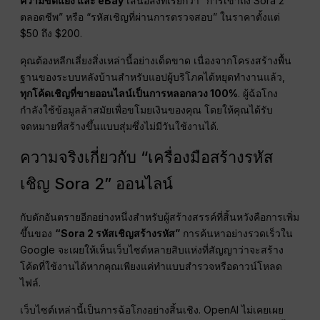
ความขัดแย้ง และ eBay
เสนอสิ่งที่เรียกว่า “การเข้าถึง Sora 2
ตลอดชีพ” หรือ “รหัสเชิญที่ผ่านการตรวจสอบ” ในราคาตั้งแต่
$50 ถึง $200.
คุณต้องหลีกเลี่ยงสิ่งเหล่านี้อย่างเด็ดขาด เนื่องจากโครงสร้างพื้น
ฐานของระบบหลังบ้านสำหรับแอปผู้บริโภคได้หยุดทำงานแล้ว,
ทุกโค้ดเชิญที่ขายออนไลน์เป็นการหลอกลวง 100%
. ผู้ฉ้อโกง
กำลังใช้ข้อมูลล้าสมัยเพื่อขโมยเงินของคุณ โดยให้คุณได้รับ
จดหมายที่สร้างขึ้นแบบสุ่มซึ่งไม่มีวันใช้งานได้.
ความจริงเกี่ยวกับ “เครื่องมือสร้างรหัส
เชิญ Sora 2” ออนไลน์
กับดักอันตรายอีกอย่างหนึ่งสำหรับผู้สร้างสรรค์ที่สิ้นหวังคือการเพิ่ม
ขึ้นของ
“Sora 2 รหัสเชิญสร้างรหัส”
การค้นหาอย่างรวดเร็วใน
Google จะเผยให้เห็นเว็บไซต์หลายสิบแห่งที่สัญญาว่าจะสร้าง
โค้ดที่ใช้งานได้หากคุณเพียงแค่ทำแบบสำรวจหรือดาวน์โหลด
ไฟล์.
เว็บไซต์เหล่านี้เป็นการฉ้อโกงอย่างสิ้นเชิง. OpenAI ไม่เคยเผย