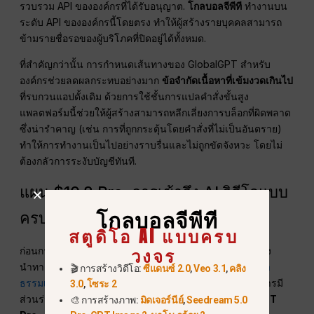
รวบรวม API ขององค์กรที่ได้รับอนุญาต.
โกลบอลจีพีที
ทำงานบน
ระดับ API ขององค์กรนี้โดยตรง ทำให้ผู้สร้างรายบุคคลสามารถ
ข้ามรายชื่อรอของผู้บริโภคที่ปิดอยู่ได้ทั้งหมด.
ที่สำคัญกว่านั้น การกำหนดเส้นทางของ GlobalGPT สำหรับ
องค์กรช่วยลดผลกระทบอย่างมาก
ข้อจำกัดเนื้อหาที่เข้มงวดเกินไป
ที่รบกวนแอปดั้งเดิม ด้วยการใช้ชั้นการแปลคำสั่งขั้นสูง
แพลตฟอร์มนี้ช่วยให้ผู้สร้างสามารถหลีกเลี่ยงการบล็อกที่ผิดพลาด
ซึ่งน่ารำคาญ (เช่น การที่ถูกกระตุ้นโดยคำสั่งที่ไม่เป็นอันตราย)
ทำให้การทำงานเป็นไปอย่างราบรื่นและไม่ถูกขัดจังหวะ โดยไม่
ต้องกลัวการระงับบัญชีทันที.
แผน $10.8 Pro: การเข้าถึง AI วิดีโอแบบ
โกลบอลจีพีที
ครบวงจรของคุณ
สตูดิโอ AI แบบครบ
วงจร
ก่อนการปิดระบบ การเข้าถึงระดับ API ของ Sora จำเป็นต้อง
นำทางผ่านแดชบอร์ดสำหรับนักพัฒนาที่ซับซ้อนและ
จ่ายค่า
🎬 การสร้างวิดีโอ:
ซีแดนซ์ 2.0
,
Veo 3.1
,
คลิง
ธรรมเนียม GPU แบบจ่ายตามการใช้งานที่สูงเกินไป
, หรือการมี
3.0
,
โซระ 2
ส่วนร่วมกับข่าวลือ
$200/เดือน การสมัครสมาชิก ChatGPT
🎨 การสร้างภาพ:
มิดเจอร์นีย์
,
Seedream 5.0