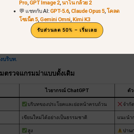
Pro
,
GPT Image 2
,
นาโน กล้วย 2
💬 แชทกับ AI:
GPT-5.6
,
Claude Opus 5
,
โคลด
่วยปรับปรุงไวยากรณ์ได้อย่างมีป
โซเน็ต 5
,
Gemini Omni
,
Kimi K3
ิม
รับส่วนลด 50% – เริ่มเลย
มุ่งเน้นการตรวจจับข้อผิดพลาดตามกฎเกณฑ์. ChatGPT ไปไ
ึงบริบท
.
มตรวจแกรมม่าแบบดั้งเดิม
ไวยากรณ์ ChatGPT
ตั
บริบทของประโยคและย่อหน้าครบถ้วน
จำกั
เขียนใหม่ได้อย่างเป็นธรรมชาติ
แนะนำก
สูง
ปาน