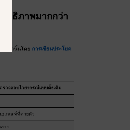
ระสิทธิภาพมากกว่า
กลกว่านั้นโดย
การเขียนประโยค
วตรวจสอบไวยากรณ์แบบดั้งเดิม
ด
ฎเกณฑ์ที่ตายตัว
กลาง