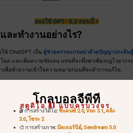
ลองใช้ GPT-5.2 ตอนนี้ >
รและทำงานอย่างไร?
ใช้ ChatGPT เป็น
ผู้ช่วยตรวจแกรมม่าด้วยปัญญาประดิษฐ
โยค และเพิ่มความชัดเจน แทนที่จะพึ่งพาเพียงกฎไวยากรณ
้าเพื่อทำความเข้าใจความหมายก่อนที่จะทำการแก้ไข.
โกลบอลจีพีที
กรณ์และสำนวนที่ไม่เหมาะสม
สตูดิโอ AI แบบครบวงจร
ม่เปลี่ยนแปลงความหมาย
🎬 การสร้างวิดีโอ:
ซีแดนซ์ 2.0
,
Veo 3.1
,
คลิง
3.0
,
โซระ 2
เป็นธรรมชาติและเหมือนมนุษย์มากขึ้น
🎨 การสร้างภาพ:
มิดเจอร์นีย์
,
Seedream 5.0
ี่เป็นทั้งตัวตรวจสอบไวยากรณ์และผู้ช่วยในการเขียน.