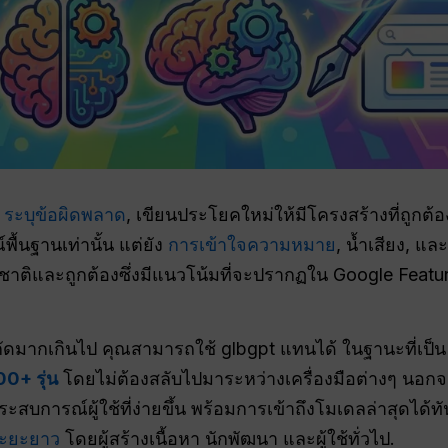
ย
ระบุข้อผิดพลาด
, เขียนประโยคใหม่ให้มีโครงสร้างที่ถูกต
ื้นฐานเท่านั้น แต่ยัง
การเข้าใจความหมาย
, น้ำเสียง, แ
มชาติและถูกต้องซึ่งมีแนวโน้มที่จะปรากฏใน Google Feat
ัดมากเกินไป คุณสามารถใช้ glbgpt แทนได้ ในฐานะที่เป็
00+ รุ่น
โดยไม่ต้องสลับไปมาระหว่างเครื่องมือต่างๆ นอกจ
บการณ์ผู้ใช้ที่ง่ายขึ้น พร้อมการเข้าถึงโมเดลล่าสุดได้ทัน
ระยะยาว
โดยผู้สร้างเนื้อหา นักพัฒนา และผู้ใช้ทั่วไป.