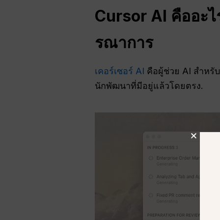
Cursor AI คืออะไ
รณาการ
เคอร์เซอร์ AI
คือผู้ช่วย AI สำห
นักพัฒนาที่มีอยู่แล้วโดยตรง.