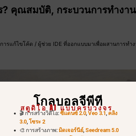
ร? คุณสมบัติ,
กระบวนการทำงาน
รับการแก้ไขโค้ด / ผู้ช่วย IDE ที่ออกแบบมาเพื่อผสานการ
โกลบอลจีพีที
สตูดิโอ AI แบบครบวงจร
🎬 การสร้างวิดีโอ:
ซีแดนซ์ 2.0
,
Veo 3.1
,
คลิง
3.0
,
โซระ 2
🎨 การสร้างภาพ:
มิดเจอร์นีย์
,
Seedream 5.0