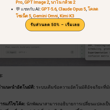
Pro
,
GPT Image 2
,
นาโน กล้วย 2
💬 แชทกับ AI:
GPT-5.6
,
Claude Opus 5
,
โคลด
โซเน็ต 5
,
Gemini Omni
,
Kimi K3
รับส่วนลด 50% – เริ่มเลย
I:
คำแนะนำอัตโนมัติ:
ระบบเติมข้อความอัตโนมัติอัจฉริยะที่ม
ารแก้ไขโค้ด:
นักพัฒนาสามารถอธิบายการเปลี่ยนแปลงเป็นภ