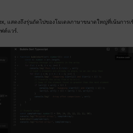
ex, แสดงถึงรุ่นถัดไปของโมเดลภาษาขนาดใหญ่ที่เน้นการเขีย
ต์แวร์.