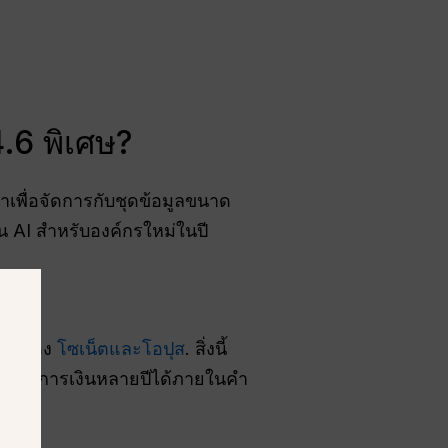
.6 พิเศษ?
เพื่อจัดการกับชุดข้อมูลขนาด
น AI สำหรับองค์กรใหม่ในปี
ทั้งสอง
โซเน็ตและโอปุส
. สิ่งนี้
นทางการเงินหลายปีได้ภายในคำ