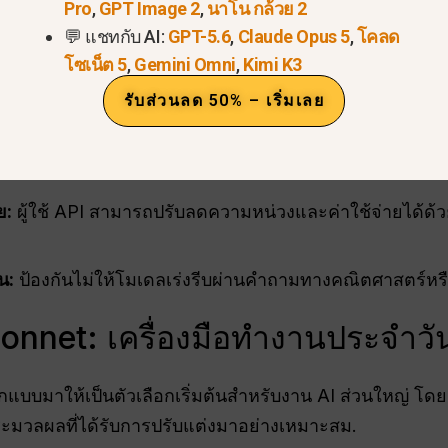
ทนาที่ยาวยังคงจัดการได้ง่ายโดยไม่สูญเสียรายละเอียดส
Pro
,
GPT Image 2
,
นาโน กล้วย 2
💬 แชทกับ AI:
GPT-5.6
,
Claude Opus 5
,
โคลด
ยำในการดึงข้อมูลเกือบสมบูรณ์แบบแม้ที่ขีดจำกัด 1 ล้าน
โซเน็ต 5
,
Gemini Omni
,
Kimi K3
ตัว
รับส่วนลด 50% – เริ่มเลย
ับตัว
, ช่วยให้แบบจำลองสามารถปรับระดับความลึกของการ
ย:
ผู้ใช้ API สามารถปรับลดความหน่วงและค่าใช้จ่ายได้ด้วยต
น:
ป้องกันไม่ให้โมเดลเร่งรีบผ่านคำถามทางคณิตศาสตร์หรื
onnet: เครื่องมือทำงานประจำวันที
อกแบบมาให้เป็นตัวเลือกเริ่มต้นสำหรับงาน AI ส่วนใหญ่
ระมวลผลที่ได้รับการปรับแต่งมาอย่างเหมาะสม.