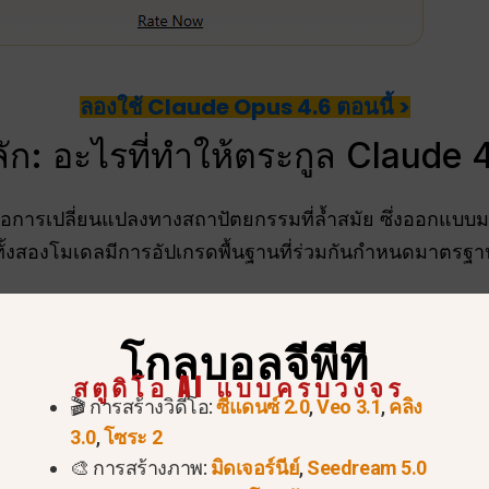
ลองใช้ Claude Opus 4.6 ตอนนี้ >
ก: อะไรที่ทำให้ตระกูล Claude 4
การเปลี่ยนแปลงทางสถาปัตยกรรมที่ล้ำสมัย ซึ่งออกแบบมา
 ทั้งสองโมเดลมีการอัปเกรดพื้นฐานที่ร่วมกันกำหนดมาตรฐา
โกลบอลจีพีที
สตูดิโอ AI แบบครบวงจร
ห้กว้างขึ้นอย่างน่าทึ่ง
1,000,000 โทเค็น
สำหรับ สำหรับ
🎬 การสร้างวิดีโอ:
ซีแดนซ์ 2.0
,
Veo 3.1
,
คลิง
ดโค้ดเบสทั้งหมด เอกสารทางกฎหมายขนาดใหญ่ หรือรายงา
3.0
,
โซระ 2
🎨 การสร้างภาพ:
มิดเจอร์นีย์
,
Seedream 5.0