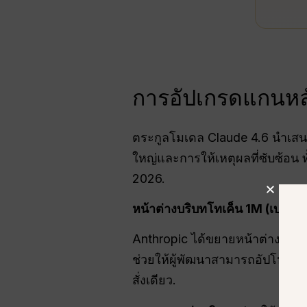
การอัปเกรดแกนหลั
ตระกูลโมเดล Claude 4.6 นำเสนอ
ใหญ่และการให้เหตุผลที่ซับซ้อน
2026.
หน้าต่างบริบทโทเค็น 1M (เบต้า)
Anthropic ได้ขยายหน้าต่างบริบทใ
ช่วยให้ผู้พัฒนาสามารถอัปโหล
สั่งเดียว.