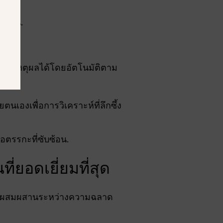
ำคัญ.
โทเคน.
ให้เหตุผลได้โดยอัตโนมัติตาม
นเองเพื่อการวิเคราะห์ที่ลึกซึ้ง
อตรรกะที่ซับซ้อน.
่ยอดเยี่ยมที่สุด
 โดยผสมผสานระหว่างความฉลาด