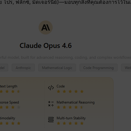
 โปร, ฟลักซ์, มิดเจอร์นีย์)—มอบทุกสิ่งที่คุณต้องการไว้ใ