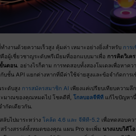
ที่ทำงานด้วยความเร็วสูง คุ้มค่า เหมาะอย่างยิ่งสำหรับ
การเ
ส
คือผู้เชี่ยวชาญระดับพรีเมียมที่ออกแบบมาเพื่อ
การคิดวิเค
ขั้นตอน
. อย่างไรก็ตาม การทดสอบทั้งสองโมเดลเพื่อหาความ
ับชั้น API แยกต่างหากที่มีค่าใช้จ่ายสูงและข้อจำกัดการเข้
ระดับสูง
การสมัครสมาชิก AI
เพียงแค่เปรียบเทียบความลึก
ะมาณของคุณหมดไป โชคดีที่,
โกลบอลจีพีที
แก้ไขปัญหาน
จำกัดเดียวกัน.
สลับไปมาระหว่าง
โคล้ด 4.6 และ จีพีที-5.2
เพื่อทดสอบคว
การสร้างสรรค์ทั้งหมดของคุณ แผน Pro จะเพิ่ม
นางแบบวิดีโอ