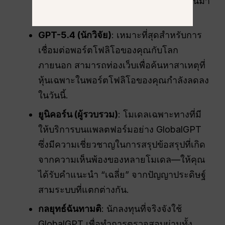
สเปรดชีต มีแนวโน้มที่จะ “สร้างตัวเลขขึ้นมา
เอง” น้อยกว่า GPT.
GPT-5.4 (นักวิจัย)
: เหมาะที่สุดสำหรับการ
เชื่อมต่อพอร์ตโฟลิโอของคุณกับโลก
ภายนอก สามารถท่องเว็บเพื่อค้นหาสาเหตุที่
หุ้นเฉพาะในพอร์ตโฟลิโอของคุณกำลังลดลง
ในวันนี้.
ยูนิคอร์น (ผู้รวบรวม)
: โมเดลเฉพาะทางที่มี
ให้บริการบนแพลตฟอร์มอย่าง GlobalGPT
ซึ่งมีความเชี่ยวชาญในการสรุปข้อสรุปที่เกิด
จากความเห็นพ้องของหลายโมเดล—ให้คุณ
ได้รับคำแนะนำ “เฉลี่ย” จากปัญญาประดิษฐ์
สามระบบที่แตกต่างกัน.
กลยุทธ์ฉันทามติ
: นักลงทุนที่จริงจังใช้
GlobalGPT เพื่อทำการตรวจสอบผ่านทั้ง