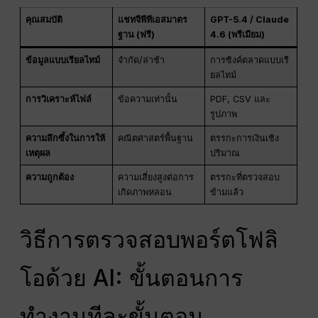
คุณสมบัติ
แชทจีพีทีเอสมาตร
GPT-5.4 / Claude
ฐาน (ฟรี)
4.6 (พรีเมียม)
ข้อมูลแบบเรียลไทม์
จำกัด/ล่าช้า
การซิงค์ตลาดแบบเรี
ยลไทม์
การวิเคราะห์ไฟล์
ข้อความเท่านั้น
PDF, CSV และ
รูปภาพ
ความลึกซึ้งในการให้
คณิตศาสตร์พื้นฐาน
ตรรกะการเงินเชิง
เหตุผล
ปริมาณ
ความถูกต้อง
ความเสี่ยงสูงต่อการ
ตรรกะที่ตรวจสอบ
เกิดภาพหลอน
ข้ามแล้ว
วิธีการตรวจสอบพอร์ตโฟลิ
โอด้วย AI: ขั้นตอนการ
ทำงานทีละขั้นตอน