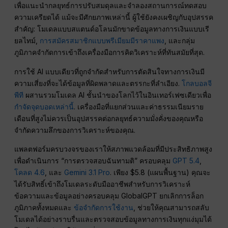
เพื่อแนะนำกลยุทธ์การปรับสมดุลและจำลองสถานการณ์ทดสอบ
ความเครียดได้ แม้จะมีศักยภาพเหล่านี้ ผู้ใช้ยังคงเผชิญกับอุปสรรค
สำคัญ: โมเดลแบบสแตนด์อโลนมักขาดข้อมูลทางการเงินแบบเรี
ยลไทม์,
การสมัครสมาชิกแบบพรีเมียมมีราคาแพง
, และกลุ่ม
ภูมิภาคจำกัดการเข้าถึงเครื่องมือการคิดวิเคราะห์ที่ทันสมัยที่สุด.
การใช้ AI แบบเดียวที่ถูกจำกัดสำหรับการตัดสินใจทางการเงินมี
ความเสี่ยงที่จะได้ข้อมูลที่ผิดพลาดและตรรกะที่ลำเอียง.
โกลบอลจี
พีที
ผสานรวมโมเดล AI ชั้นนำของโลกไว้ในอินเทอร์เฟซเดียวเพื่อ
กำจัดจุดบอดเหล่านี้
. เครื่องมือที่แยกส่วนและค่าธรรมเนียมราย
เดือนที่สูงไม่ควรเป็นอุปสรรคต่อกลยุทธ์ความมั่งคั่งของคุณหรือ
จำกัดความลึกของการวิเคราะห์ของคุณ.
แพลตฟอร์มครบวงจรของเราให้สภาพแวดล้อมที่มีประสิทธิภาพสูง
เพื่อดำเนินการ “การตรวจสอบฉันทามติ” ครอบคลุม
GPT 5.4
,
โคลด 4.6
, และ
Gemini 3.1 Pro
. เพียง $5.8 (แผนพื้นฐาน) คุณจะ
ได้รับสิทธิ์เข้าถึงโมเดลระดับมืออาชีพสำหรับการวิเคราะห์
ข้อความและข้อมูลอย่างครอบคลุม GlobalGPT ยกเลิกการล็อก
ภูมิภาคทั้งหมดและ
ข้อจำกัดการใช้งาน
, ช่วยให้คุณสามารถสลับ
โมเดลได้อย่างราบรื่นและตรวจสอบข้อมูลทางการเงินทุกแง่มุมได้