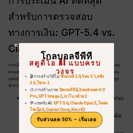
การประเมิน AI ที่ดีที่สุด
สำหรับการตรวจสอบ
ทางการเงิน: GPT-5.4 vs.
Claude 4.6 vs. Unikorn
โกลบอลจีพีที
สตูดิโอ AI แบบครบ
การเลือก “สมอง” ที่เหมาะสมเป็นขั้นตอนที่สำคัญที่สุดในการทบ
วงจร
ทวนพอร์ตโฟลิโอ AI. แบบจำลองหนึ่งอาจยอดเยี่ยมในการเขียน
🎬 การสร้างวิดีโอ:
ซีแดนซ์ 2.0
,
Veo 3.1
,
คลิง
แต่แย่มากในการคำนวณความเสี่ยง, ความเปลี่ยนแปลงนี้มักถูก
3.0
,
โซระ 2
สำรวจใน
โคลด vs ชัตจีพีที
การเปรียบเทียบ.
🎨 การสร้างภาพ:
มิดเจอร์นีย์
,
Seedream 5.0
Pro
,
GPT Image 2
,
นาโน กล้วย 2
โคลด 4.6 (นักคณิตศาสตร์)
: ปัจจุบันเป็นแบบ
💬 แชทกับ AI:
GPT-5.6
,
Claude Opus 5
,
โคลด
จำลองที่เชื่อถือได้มากที่สุดสำหรับการ
โซเน็ต 5
,
Gemini Omni
,
Kimi K3
คำนวณ
อัตราส่วนชาร์ป
และตรวจจับข้อผิด
รับส่วนลด 50% – เริ่มเลย
พลาดทางคณิตศาสตร์ที่ละเอียดอ่อนใน