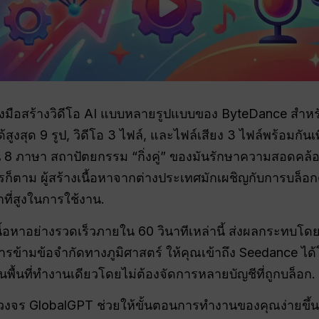
องมือสร้างวิดีโอ AI แบบหลายรูปแบบของ ByteDance สำหรั
งสุด 9 รูป, วิดีโอ 3 ไฟล์, และไฟล์เสียง 3 ไฟล์พร้อมกัน
 8 ภาษา สถาปัตยกรรม “กิ่งคู่” ของมันรักษาความสอดคล้
รก็ตาม ผู้สร้างเนื้อหาจากต่างประเทศมักเผชิญกับการบล็อกต
ที่สูงในการใช้งาน.
เนื้อหาอย่างรวดเร็วภายใน 60 วินาทีเหล่านี้ ส่งผลกระทบ
ารข้ามข้อจำกัดทางภูมิศาสตร์ ให้คุณเข้าถึง Seedance ไ
ื้นที่ทำงานเดียวโดยไม่ต้องจัดการหลายบัญชีที่ถูกบล็อก.
จร GlobalGPT ช่วยให้ขั้นตอนการทำงานของคุณง่ายขึ้น