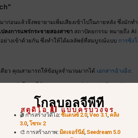
nch”
อขึ้นมาก่อนแล้วจึงพยายามเพิ่มเสียงเข้าไปในภายหลัง ซึ่งมักท
แปลงการแพร่กระจายสองสาขา
สถาปัตยกรรม หมายถึง AI ที่
่างเข้าด้วยกัน ซึ่งทำให้ได้ผลลัพธ์ที่สมบูรณ์แบบ
การซิง
งเดียว คุณสามารถให้ข้อมูลจำนวนมากได้
เอกสารอ้างอิง
:
มารถอัปโหลดได้สูงสุด 9 รูปภาพ (เช่น แผ่นข้อมูลตัวละค
การเคลื่อนไหวที่ใช้ฉากเขียว).
โกลบอลจีพีที
เพิ่มไฟล์เสียงได้สูงสุด 3 ไฟล์พร้อมกัน.
สตูดิโอ AI แบบครบวงจร
🎬 การสร้างวิดีโอ:
ซีแดนซ์ 2.0
,
Veo 3.1
,
คลิง
I สร้างสิ่งที่คุณมีในหัวของคุณอย่างแม่นยำ แทนที่จะเดาเจต
3.0
,
โซระ 2
🎨 การสร้างภาพ:
มิดเจอร์นีย์
,
Seedream 5.0