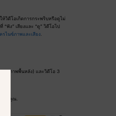
ำให้วิดีโอเกิดการกระพริบหรือดูไม่
 “ฟัง” เสียงและ “ดู” วิดีโอไป
โครไนซ์ภาพและเสียง
.
รและภาพพื้นหลัง) และวิดีโอ 3
นาของคุณ.