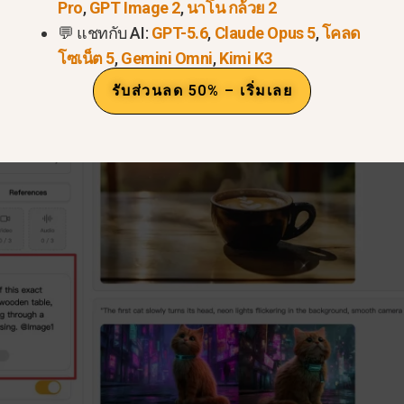
Pro
,
GPT Image 2
,
นาโน กล้วย 2
💬 แชทกับ AI:
GPT-5.6
,
Claude Opus 5
,
โคลด
โซเน็ต 5
,
Gemini Omni
,
Kimi K3
รับส่วนลด 50% – เริ่มเลย