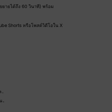
ยายได้ถึง 60 วินาที) พร้อม
ube Shorts หรือโพสต์วิดีโอใน X
วล. 
จน. 