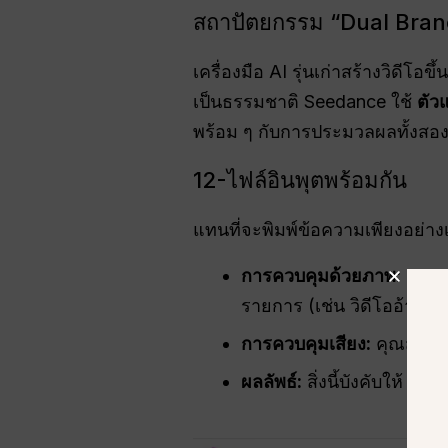
สถาปัตยกรรม “Dual Bra
เครื่องมือ AI รุ่นเก่าสร้างวิดีโ
เป็นธรรมชาติ Seedance ใช้
ตัว
พร้อม ๆ กับการประมวลผลทั้งสองอย
12-ไฟล์อินพุตพร้อมกัน
แทนที่จะพิมพ์ข้อความเพียงอย่า
การควบคุมด้วยภาพ:
คุณสา
รายการ (เช่น วิดีโออ้างอิง
การควบคุมเสียง:
คุณสามารถ
ผลลัพธ์:
สิ่งนี้บังคับให้ A