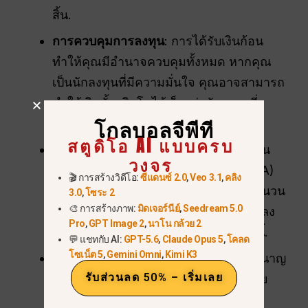
สิ้น.
การควบคุมการลงทุน
: การได้รับเงินก้อน
ทำให้คุณมีอำนาจควบคุมทั้งหมด หากคุณ
เป็นนักลงทุนที่มีความมั่นใจ คุณอาจสามารถ
ทำให้เงินนั้นเติบโตได้เร็วกว่าอัตราคงที่
ของกองทุนบำเหน็จบำนาญ.
โกลบอลจีพีที
สตูดิโอ AI แบบครบ
ความเสี่ยงจากเงินเฟ้อ
: เงินบำนาญเอกชน
วงจร
ส่วนใหญ่ไม่มีการปรับค่าครองชีพ (COLA)
🎬 การสร้างวิดีโอ:
ซีแดนซ์ 2.0
,
Veo 3.1
,
คลิง
ในกรณีนี้ เช็คเงินบำนาญประจำเดือนจำนวน
3.0
,
โซระ 2
🎨 การสร้างภาพ:
มิดเจอร์นีย์
,
Seedream 5.0
$3,000 บาทของคุณจะมีค่าซื้อของน้อยลง
Pro
,
GPT Image 2
,
นาโน กล้วย 2
มากในอีก 20 ปีข้างหน้าเมื่อเทียบกับวันนี้.
💬 แชทกับ AI:
GPT-5.6
,
Claude Opus 5
,
โคลด
โซเน็ต 5
,
Gemini Omni
,
Kimi K3
การคุ้มครองผู้รอดชีวิต
: การเลือกเงินบำนาญ
รับส่วนลด 50% – เริ่มเลย
แบบ “ร่วมและรอดชีวิต” จะทำให้เงินราย
เดือนของคุณลดลง แต่จะรับประกันว่าคู่