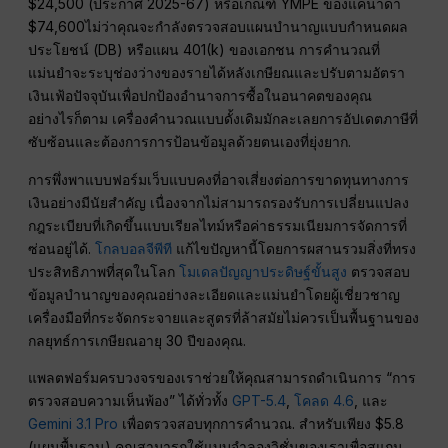
$24,500 (ประกาศ 2025-67) หรือเกณฑ์ YMPE ของแคนาดา
$74,600ไม่ว่าคุณจะกำลังตรวจสอบแผนบำนาญแบบกำหนดผล
ประโยชน์ (DB) หรือแผน 401(k) ของเอกชน การคำนวณที่
แม่นยำจะระบุช่องว่างของรายได้หลังเกษียณและปรับตามอัตรา
เงินเฟ้อปัจจุบันเพื่อปกป้องอำนาจการซื้อในอนาคตของคุณ
อย่างไรก็ตาม เครื่องคำนวณแบบดั้งเดิมมักละเลยการอัปเดตภาษีที่
ซับซ้อนและต้องการการป้อนข้อมูลด้วยตนเองที่ยุ่งยาก.
การพึ่งพาแบบฟอร์มเว็บแบบคงที่อาจเสี่ยงต่อการขาดทุนทางการ
เงินอย่างมีนัยสำคัญ เนื่องจากไม่สามารถรองรับการเปลี่ยนแปลง
กฎระเบียบที่เกิดขึ้นแบบเรียลไทม์หรือค่าธรรมเนียมการจัดการที่
ซ่อนอยู่ได้.
โกลบอลจีพีที
แก้ไขปัญหานี้โดยการผสานรวมสิ่งที่ทรง
ประสิทธิภาพที่สุดในโลก
โมเดลปัญญาประดิษฐ์ขั้นสูง
ตรวจสอบ
ข้อมูลบำนาญของคุณอย่างละเอียดและแม่นยำโดยผู้เชี่ยวชาญ
เครื่องมือที่กระจัดกระจายและสูตรที่ล้าสมัยไม่ควรเป็นพื้นฐานของ
กลยุทธ์การเกษียณอายุ 30 ปีของคุณ.
แพลตฟอร์มครบวงจรของเราช่วยให้คุณสามารถดำเนินการ “การ
ตรวจสอบความเห็นพ้อง” ได้ทั่วทั้ง
GPT-5.4
,
โคลด 4.6
, และ
Gemini 3.1 Pro
เพื่อตรวจสอบทุกการคำนวณ. สำหรับเพียง $5.8
(แผนพื้นฐาน) คุณสามารถใช้แบบจำลองวิชั่นของเราเพื่อสแกน