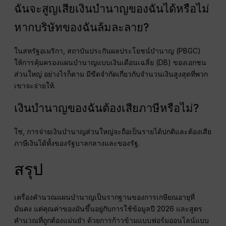
ฉันจะสูญเสียเงินบำนาญของฉันได้หรือไม่
หากบริษัทของฉันล้มละลาย?
ในสหรัฐอเมริกา, สถาบันประกันผลประโยชน์บำนาญ (PBGC)
ให้การคุ้มครองแผนบำนาญแบบเงินเดือนเฉลี่ย (DB) ของเอกชน
ส่วนใหญ่ อย่างไรก็ตาม มีขีดจำกัดเกี่ยวกับจำนวนเงินสูงสุดที่พวก
เขาจะจ่ายให้.
เงินบำนาญของฉันต้องเสียภาษีหรือไม่?
ใช่, การจ่ายเงินบำนาญส่วนใหญ่จะถือเป็นรายได้ปกติและต้องเสีย
ภาษีเงินได้ทั้งของรัฐบาลกลางและของรัฐ.
สรุป
เครื่องคำนวณแผนบำนาญเป็นรากฐานของการเกษียณอายุที่
มั่นคง แต่คุณค่าของมันขึ้นอยู่กับการใช้ข้อมูลปี 2026 และสูตร
คำนวณที่ถูกต้องแม่นยำ ด้วยการก้าวข้ามแบบฟอร์มออนไลน์แบบ