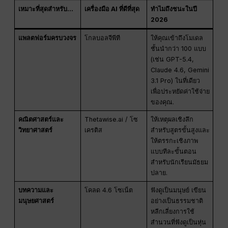
เหมาะที่สุดสำหรับ...
เครื่องมือ AI ที่ดีที่สุด
ทำไมถึงชนะในปี
2026
แพลตฟอร์มครบวงจร
โกลบอลจีพีที
ให้คุณเข้าถึงโมเดล
ชั้นนำกว่า 100 แบบ
(เช่น GPT-5.4,
Claude 4.6, Gemini
3.1 Pro) ในที่เดียว
เพื่อประหยัดค่าใช้จ่าย
ของคุณ.
คณิตศาสตร์และ
Thetawise.ai / โซ
ให้เหตุผลเชิงลึก
วิทยาศาสตร์
เครติส
สำหรับสูตรขั้นสูงและ
ให้ตรรกะเชิงภาพ
แบบทีละขั้นตอน
สำหรับนักเรียนมัธยม
ปลาย.
บทความและ
โคลด 4.6 โซเน็ต
ฟังดูเป็นมนุษย์ เขียน
มนุษยศาสตร์
อย่างเป็นธรรมชาติ
หลีกเลี่ยงการใช้
สำนวนที่ฟังดูเป็นหุ่น