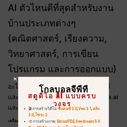
AI ตัวไหนดีที่สุดสำหรับงาน
บ้านประเภทต่างๆ
(คณิตศาสตร์, เรียงความ,
วิทยาศาสตร์, การเขียน
โปรแกรม และการออกแบบ)
อะไรคือ AI ที่ดีที่สุดสำหรับคณิตศาสตร์
โกลบอลจีพีที
สตูดิโอ AI แบบครบ
และวิทยาศาสตร์? (แนะนำ Thetawise.ai
วงจร
และ Socratic โดย Google)
🎬 การสร้างวิดีโอ:
ซีแดนซ์ 2.0
,
Veo 3.1
,
คลิง
3.0
,
โซระ 2
เครื่องมือที่ 1: Thetawise.ai
🎨 การสร้างภาพ:
มิดเจอร์นีย์
,
Seedream 5.0