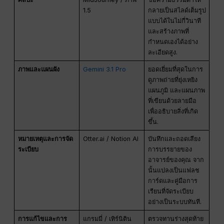
1.5
กลายเป็นสไลด์เต็มรูป
แบบได้ในไม่กี่วินาที
และสร้างภาพที่
กำหนดเองได้อย่าง
ละเอียดสูง.
ภาพและแผนผัง
Gemini 3.1 Pro
ยอดเยี่ยมที่สุดในการ
ดูภาพถ่ายที่ยุ่งเหยิง
แผนภูมิ และแผนภาพ
ที่เขียนด้วยลายมือ
เพื่ออธิบายสิ่งที่เกิด
ขึ้น.
หมายเหตุและการจัด
Otter.ai / Notion AI
บันทึกและถอดเสียง
ระเบียบ
การบรรยายของ
อาจารย์ของคุณ จาก
นั้นแปลงเป็นแฟลช
การ์ดและคู่มือการ
เรียนที่จัดระเบียบ
อย่างเป็นระบบทันที.
การแก้ไขและการ
แกรมมี่ / เทิร์นิติน
ตรวจทานร่างสุดท้าย