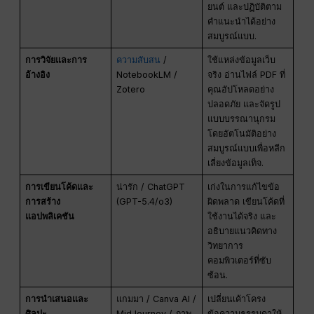
ยนต์ และปฏิบัติตาม
คำแนะนำได้อย่าง
สมบูรณ์แบบ.
การวิจัยและการ
ความสับสน
/
ใช้แหล่งข้อมูลเว็บ
อ้างอิง
NotebookLM /
จริง อ่านไฟล์ PDF ที่
Zotero
คุณอัปโหลดอย่าง
ปลอดภัย และจัดรูป
แบบบรรณานุกรม
โดยอัตโนมัติอย่าง
สมบูรณ์แบบเพื่อหลีก
เลี่ยงข้อมูลเท็จ.
การเขียนโค้ดและ
น่ารัก / ChatGPT
เก่งในการแก้ไขข้อ
การสร้าง
(GPT-5.4/o3)
ผิดพลาด เขียนโค้ดที่
แอปพลิเคชัน
ใช้งานได้จริง และ
อธิบายแนวคิดทาง
วิทยาการ
คอมพิวเตอร์ที่ซับ
ซ้อน.
การนำเสนอและ
แกมมา / Canva AI /
เปลี่ยนเค้าโครง
ศิลปะ
MidJourney / ภาพ
ข้อความธรรมดาให้