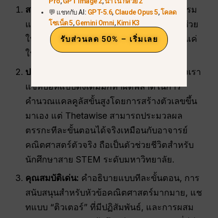
Pro
,
GPT Image 2
,
นาโน กล้วย 2
สรุป:
ThetaWise.ai เป็นติวเตอร์และโปรแกรม
💬 แชทกับ AI:
GPT-5.6
,
Claude Opus 5
,
โคลด
โซเน็ต 5
,
Gemini Omni
,
Kimi K3
แก้โจทย์คณิตศาสตร์ด้วยปัญญาประดิษฐ์ที่ช่วย
ให้คุณเข้าใจวิธีแก้ปัญหาทีละขั้นตอน ไม่ใช่แค่
รับส่วนลด 50% – เริ่มเลย
ให้คำตอบสุดท้ายเท่านั้น.
ประสบการณ์การใช้งาน:
ในการทดสอบของเรา
แชทบอทแบบดั้งเดิมมักทำผิดพลาดในการ
คำนวณแคลคูลัสขั้นสูงโดยการสร้างตัวเลขขึ้น
มาเอง แต่ Thetawise สามารถประมวลผล
ตรรกะทีละขั้นตอนได้จริงเหมือนกับอาจารย์
คณิตศาสตร์ตัวจริง ถือเป็นตัวช่วยชีวิตสำหรับ
นักศึกษาสาย STEM ระดับมหาวิทยาลัย.
คุณสมบัติเด่น:
คำอธิบายแบบทีละขั้นตอน, การ
สนับสนุนสำหรับหัวข้อคณิตศาสตร์มากมาย, แช
ทแบบ “ติวเตอร์” ที่มีปฏิสัมพันธ์, และการผสม