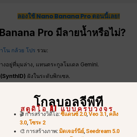
ลองใช้ Nano Banana Pro ตอนนี้เลย!
anana Pro มีลายน้ำหรือไม่?
าโน กล้วย โปร
รวม:
วางอยู่ที่มุมล่าง, แทนตระกูลโมเดล Gemini.
น (SynthID)
ฝังในระดับพิกเซล.
การแก้ไข
ลายน้ำที่มองเห็นได้
. SynthID อาจยังคงอยู่แม้จะมี
โกลบอลจีพีที
ันจะไม่ส่งผลกระทบต่อคุณภาพที่มองเห็นได้.
สตูดิโอ AI แบบครบวงจร
🎬 การสร้างวิดีโอ:
ซีแดนซ์ 2.0
,
Veo 3.1
,
คลิง
3.0
,
โซระ 2
🎨 การสร้างภาพ:
มิดเจอร์นีย์
,
Seedream 5.0
มู่ผู้สร้างผลงานเนื่องจาก: