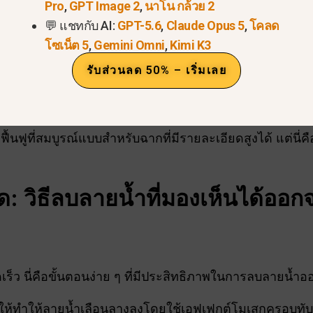
Pro
,
GPT Image 2
,
นาโน กล้วย 2
💬 แชทกับ AI:
GPT-5.6
,
Claude Opus 5
,
โคลด
รู้เกี่ยวกับ Photoshop
โซเน็ต 5
,
Gemini Omni
,
Kimi K3
หลังที่เรียบง่ายหรือสม่ำเสมอ
รับส่วนลด 50% – เริ่มเลย
้างใหม่ได้อย่างชาญฉลาดบริเวณที่เบลอเพื่อผลิต
ผลลัพธ์ท
ามารถทำซ้ำได้อย่างง่ายดาย
ฟูที่สมบูรณ์แบบสำหรับฉากที่มีรายละเอียดสูงได้ แต่นี่คือหนึ่
ด: วิธีลบลายน้ำที่มองเห็นได้อ
รวดเร็ว นี่คือขั้นตอนง่าย ๆ ที่มีประสิทธิภาพในการลบลายน้
ให้ทำให้ลายน้ำเลือนลางลงโดยใช้เอฟเฟกต์โมเสกครอบทับลาย