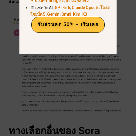
Pro
,
GPT Image 2
,
นาโน กล้วย 2
Sora โดยไม่มีโลโก้ที่มองเห็นได้
.
💬 แชทกับ AI:
GPT-5.6
,
Claude Opus 5
,
โคลด
โซเน็ต 5
,
Gemini Omni
,
Kimi K3
รับส่วนลด 50% – เริ่มเลย
ทางเลือกอื่นของ Sora