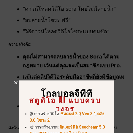
“ดาวน์โหลดวิดีโอ sora โดยไม่มีลายน้ำ”
“ลบลายน้ำโซระ ฟรี”
“วิธีดาวน์โหลดวิดีโอโซระแบบคมชัด”
ความจริงคือ:
คุณไม่สามารถลบลายน้ำของ Sora ได้ตาม
กฎหมาย เว้นแต่คุณจะเป็นสมาชิกแบบ Pro.
แม้แต่คลิปวิดีโอระดับมืออาชีพก็ยังมีข้อมูลเม
ตาดาตา C2PA
, ซึ่งแพลตฟอร์มสามารถ
โกลบอลจีพีที
ตรวจจับได้.
สตูดิโอ AI แบบครบ
OpenAI ห้ามการหลีกเลี่ยงการฝังลายน้ำ
วงจร
🎬 การสร้างวิดีโอ:
ซีแดนซ์ 2.0
,
Veo 3.1
,
คลิง
ดิจิทัล.
3.0
,
โซระ 2
🎨 การสร้างภาพ:
มิดเจอร์นีย์
,
Seedream 5.0
ดังนั้น ผู้ใช้
ต้องการวิธีทางเลือก
เพื่อสร้าง
วิดีโอคุณภาพระดับ