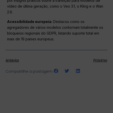
por insights práticos sobre a transição para modelos de
vídeo de última geração, como o Veo 3.1, o Kling e o Wan
2.6.
Acessibilidade europeia:
Destacou como os
agregadores de vários modelos contornam totalmente os
bloqueios regionais do GDPR, listando suporte total em
mais de 19 países europeus.
Anterior
Próximo
Compartilhe a postagem: