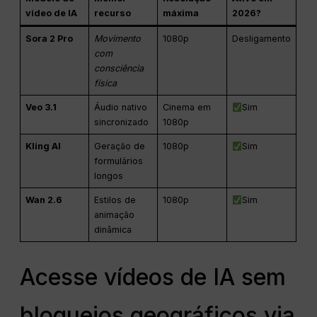
vídeo de IA
recurso
máxima
2026?
Sora 2 Pro
Movimento
1080p
Desligamento
com
consciência
física
Veo 3.1
Áudio nativo
Cinema em
Sim
sincronizado
1080p
Kling AI
Geração de
1080p
Sim
formulários
longos
Wan 2.6
Estilos de
1080p
Sim
animação
dinâmica
Acesse vídeos de IA sem
bloqueios geográficos via