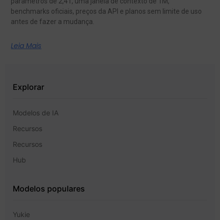
parâmetros de 2,4T, uma janela de contexto de 1M,
benchmarks oficiais, preços da API e planos sem limite de uso
antes de fazer a mudança.
Leia Mais
Explorar
Modelos de IA
Recursos
Recursos
Hub
Modelos populares
Yukie