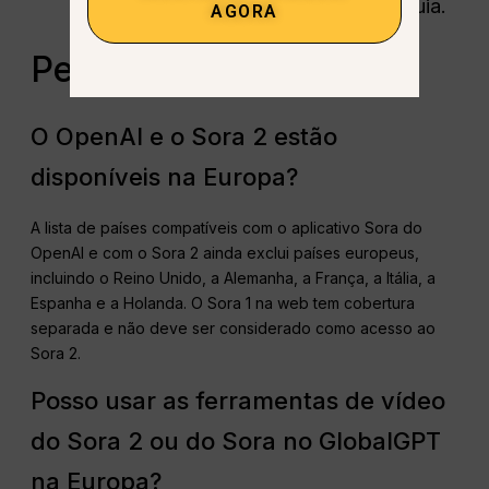
Tcheca, Hungria, Romênia e Eslováquia.
AGORA
Perguntas frequentes
O OpenAI e o Sora 2 estão
disponíveis na Europa?
A lista de países compatíveis com o aplicativo Sora do
OpenAI e com o Sora 2 ainda exclui países europeus,
incluindo o Reino Unido, a Alemanha, a França, a Itália, a
Espanha e a Holanda. O Sora 1 na web tem cobertura
separada e não deve ser considerado como acesso ao
Sora 2.
Posso usar as ferramentas de vídeo
do Sora 2 ou do Sora no GlobalGPT
na Europa?