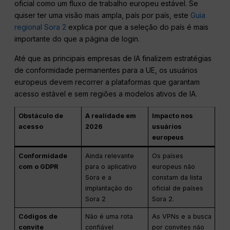
oficial como um fluxo de trabalho europeu estável. Se
quiser ter uma visão mais ampla, país por país, este
Guia
regional Sora 2
explica por que a seleção do país é mais
importante do que a página de login.
Até que as principais empresas de IA finalizem estratégias
de conformidade permanentes para a UE, os usuários
europeus devem recorrer a plataformas que garantam
acesso estável e sem regiões a modelos ativos de IA.
Obstáculo de
A realidade em
Impacto nos
acesso
2026
usuários
europeus
Conformidade
Ainda relevante
Os países
com o GDPR
para o aplicativo
europeus não
Sora e a
constam da lista
implantação do
oficial de países
Sora 2
Sora 2.
Códigos de
Não é uma rota
As VPNs e a busca
convite
confiável
por convites não