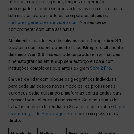
oferecem realismo superior, tempos de geração
prolongados e áudio sincronizado nativamente. Para uma
lista mais ampla de modelos, compare os atuais
os
melhores geradores de vídeo com IA
antes de se
comprometer com uma assinatura.
Atualmente, os líderes indiscutíveis são o Google
Veo 3.1
,
o sistema com reconhecimento físico
Kling
, e o altamente
dinâmico
Wan 2.6
. Esses modelos produzem animações
cinematográficas em 1080p sem esforço e lidam com
instruções complexas que antes exigiam
Sora 2 Pro
.
Em vez de lidar com bloqueios geográficos individuais
para cada um desses novos modelos, os profissionais
europeus estão utilizando plataformas centralizadas para
acessar todos eles simultaneamente. Se o seu fluxo de
trabalho anterior dependia do Sora, este guia sobre
O que
usar no lugar do Sora 2 agora?
é o próximo passo mais
direto.
Modelo de
Melhor
Resolução
Ativo em