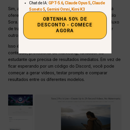
Chat de IA:
GPT-5.6
,
Claude Opus 5
,
Claude
Sim, a opção mais prática é usar uma plataforma que já
Soneto 5
,
Gemini Omni
,
Kimi K3
ofereça acesso a ferramentas de vídeo com IA no estilo
OBTENHA 50% DE
Sora.
GlobalGPT
foi desenvolvido para esse tipo de fluxo
DESCONTO - COMECE
de trabalho: você pode criar com o Sora 2 e comparar
AGORA
outros modelos de vídeo, tudo em um só lugar.
Isso é especialmente útil se você for um criador de
conteúdo, profissional de marketing, fundador ou
estudante que precisa de resultados imediatos. Em vez de
ficar esperando por um código do Discord, você pode
começar a gerar vídeos, testar prompts e comparar
resultados entre os diferentes modelos.