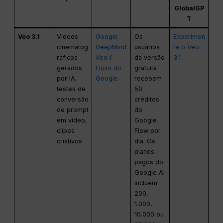
GlobalGP
T
Veo 3.1
Vídeos
Google
Os
Experimen
cinematog
DeepMind
usuários
te o Veo
ráficos
Veo
/
da versão
3.1
gerados
Fluxo do
gratuita
por IA,
Google
recebem
testes de
50
conversão
créditos
de prompt
do
em vídeo,
Google
clipes
Flow por
criativos
dia. Os
planos
pagos do
Google AI
incluem
200,
1.000,
10.000 ou