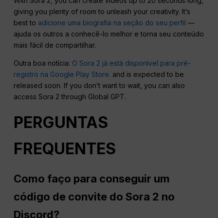
With Sora 2, you can create videos up to 20 seconds long,
giving you plenty of room to unleash your creativity. It’s
best to
adicione uma biografia na seção do seu perfil
—
ajuda os outros a conhecê-lo melhor e torna seu conteúdo
mais fácil de compartilhar.
Outra boa notícia:
O Sora 2 já está disponível para pré-
registro na Google Play Store.
and is expected to be
released soon. If you don’t want to wait, you can also
access Sora 2 through Global GPT.
PERGUNTAS
FREQUENTES
Como faço para conseguir um
código de convite do Sora 2 no
Discord?