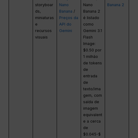
storyboar
Nano
Nano
Banana 2
ds,
Banana
/
Banana 2
miniaturas
Preços da
é listado
e
API do
como
recursos
Gemini
Gemini 3.1
visuais
Flash
Image:
$0.50 por
1 milhão
de tokens
de
entrada
de
texto/ima
gem, com
saída de
imagem
equivalent
e a cerca
de
$0.045-$