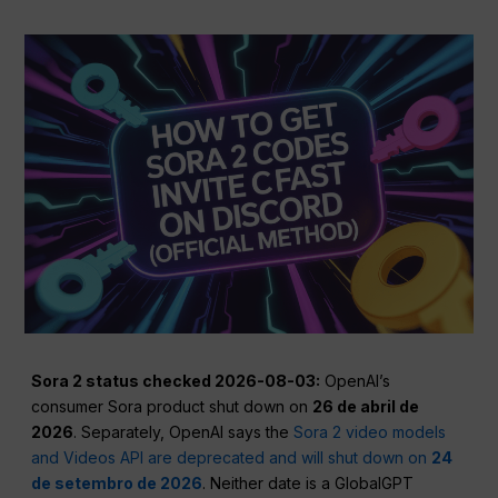
Sora 2 status checked 2026-08-03:
OpenAI’s
consumer Sora product shut down on
26 de abril de
2026
. Separately, OpenAI says the
Sora 2 video models
and Videos API are deprecated and will shut down on
24
de setembro de 2026
. Neither date is a GlobalGPT