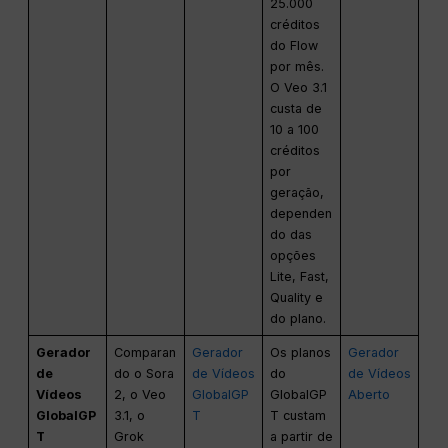
25.000
créditos
do Flow
por mês.
O Veo 3.1
custa de
10 a 100
créditos
por
geração,
dependen
do das
opções
Lite, Fast,
Quality e
do plano.
Gerador
Comparan
Gerador
Os planos
Gerador
de
do o Sora
de Vídeos
do
de Vídeos
Vídeos
2, o Veo
GlobalGP
GlobalGP
Aberto
GlobalGP
3.1, o
T
T custam
T
Grok
a partir de