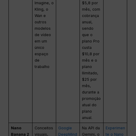
Imagine, o
$5,8 por
Kling, o
mês, com
Wan e
cobrança
outros
anual,
modelos
sendo
de vídeo
que o
em um
plano Pro
único
custa
espaço
$10,8 por
de
mês e o
trabalho
plano
Ilimitado,
$25 por
mês,
durante a
promoção
atual do
plano
anual.
Nano
Conceitos
Google
Na API da
Experimen
Banana 2
visuais,
DeepMind
Gemini, o
te o Nano