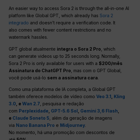
An easier way to access Sora 2 is through the all-in-one AI
platform like Global GPT, which already has
Sora 2
integrado
and doesn’t require a verification code. It
also comes with fewer content restrictions and no
watermark hassles.
GPT global atualmente
integra o Sora 2 Pro
, which
can generate videos up to 25 seconds long. Normally,
Sora 2 Pro is only available for users with a
$200/mês
Assinatura do ChatGPT Pro
, mas com o GPT Global,
você pode usá-lo
sem a assinatura cara
.
Como uma plataforma de IA completa, a Global GPT
também oferece modelos de vídeo como
Veo 3.1
,
Kling
3.0
, e
Wan 2.7
, pesquisa e redação
com
Perplexidade
,
GPT-5.6 Sol
,
Gemini 3,6 Flash
,
e
Claude Soneto 5
, além da geração de imagens
via
Nano Banana Pro
e
Midjourney
.
No momento, há uma promoção com descontos de
até
50%
.