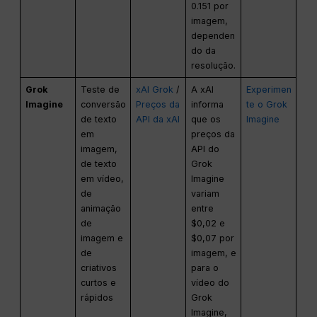
0.151 por
imagem,
dependen
do da
resolução.
Grok
Teste de
xAI Grok
/
A xAI
Experimen
Imagine
conversão
Preços da
informa
te o Grok
de texto
API da xAI
que os
Imagine
em
preços da
imagem,
API do
de texto
Grok
em vídeo,
Imagine
de
variam
animação
entre
de
$0,02 e
imagem e
$0,07 por
de
imagem, e
criativos
para o
curtos e
vídeo do
rápidos
Grok
Imagine,