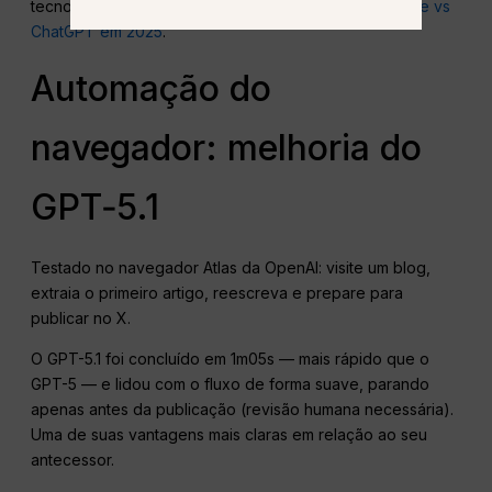
tecnologia de ponta e para avaliar o estado da
Claude vs
ChatGPT em 2025
.
Automação do
navegador: melhoria do
GPT‑5.1
Testado no navegador Atlas da OpenAI: visite um blog,
extraia o primeiro artigo, reescreva e prepare para
publicar no X.
O GPT-5.1 foi concluído em 1m05s — mais rápido que o
GPT-5 — e lidou com o fluxo de forma suave, parando
apenas antes da publicação (revisão humana necessária).
Uma de suas vantagens mais claras em relação ao seu
antecessor.