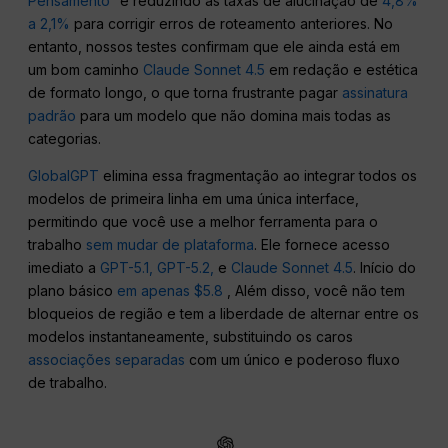
Pensamento
” e reduzindo as taxas de alucinação de
4,8%
a 2,1%
para corrigir erros de roteamento anteriores. No
entanto, nossos testes confirmam que ele ainda está em
um bom caminho
Claude Sonnet 4.5
em redação e estética
de formato longo, o que torna frustrante pagar
assinatura
padrão
para um modelo que não domina mais todas as
categorias.
GlobalGPT
elimina essa fragmentação ao integrar todos os
modelos de primeira linha em uma única interface,
permitindo que você use a melhor ferramenta para o
trabalho
sem mudar de plataforma
. Ele fornece acesso
imediato a
GPT-5.1, GPT-5.2,
e
Claude Sonnet 4.5
. Início do
plano básico
em apenas $5.8
, Além disso, você não tem
bloqueios de região e tem a liberdade de alternar entre os
modelos instantaneamente, substituindo os caros
associações separadas
com um único e poderoso fluxo
de trabalho.