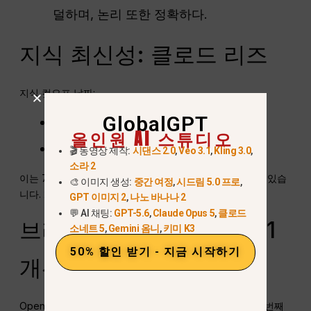
덜하며, 논리 또한 정확하다.
지식 최신성: 클로드 리즈
지식 컷오프 날짜:
GlobalGPT
GPT‑5.1:
2024년 6월
올인원 AI 스튜디오
클로드 소네트 4.5:
2025년 1월
🎬 동영상 제작:
시댄스 2.0
,
Veo 3.1
,
Kling 3.0
,
소라 2
이는 7개월의 차이로, 최첨단 기술 및 상태 평가와 관련이 있습
🎨 이미지 생성:
중간 여정
,
시드림 5.0 프로
,
니다.
2025년 클로드 대 ChatGPT
.
GPT 이미지 2
,
나노 바나나 2
💬 AI 채팅:
GPT-5.6
,
Claude Opus 5
,
클로드
브라우저 자동화: GPT-5.1
소네트 5
,
Gemini 옴니
,
키미 K3
50% 할인 받기 - 지금 시작하기
개선
OpenAI의 Atlas 브라우저에서 테스트됨: 블로그 방문, 첫 번째