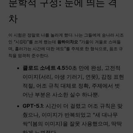
문학적 구성: 눈에 띄는 격
차
이 시험은 정말로 나를 놀라게 했다. 나는 그들에게 송나라 시조
인 “시(詞)”를 쓰게 했는데
왕하이차오
“가을이 겨울로 스며들
며, 흘러가는 시간에 대한 애도”를 주제로 한 형식으로, 음조 규
칙을 엄격히 준수한다.
클로드 소네트 4.5
50초 만에 완성, 고전적
이미지(서리, 야생 기러기, 연못), 감정 표현
적절, 어조 규칙 대체로 정확, 주제에서 벗
어난 부분은 사소한 실수 하나뿐.
GPT-5.1
: 시간이 더 걸렸고 어조 규칙은 맞
췄으나, 이미지가 반복되었고 “새 대나무
싹”(봄의 이미지)을 잘못 사용했으며, 딱딱
하게 느껴졌다.