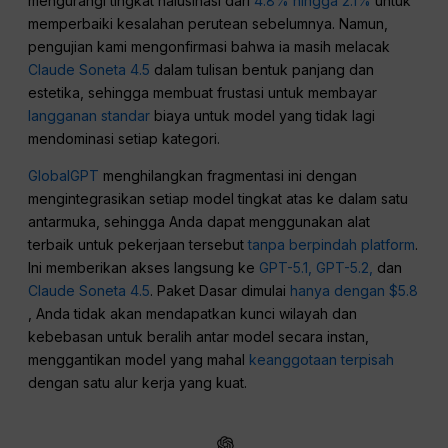
mengurangi tingkat halusinasi dari
4.8% hingga 2.1%
untuk
memperbaiki kesalahan perutean sebelumnya. Namun,
pengujian kami mengonfirmasi bahwa ia masih melacak
Claude Soneta 4.5
dalam tulisan bentuk panjang dan
estetika, sehingga membuat frustasi untuk membayar
langganan standar
biaya untuk model yang tidak lagi
mendominasi setiap kategori.
GlobalGPT
menghilangkan fragmentasi ini dengan
mengintegrasikan setiap model tingkat atas ke dalam satu
antarmuka, sehingga Anda dapat menggunakan alat
terbaik untuk pekerjaan tersebut
tanpa berpindah platform
.
Ini memberikan akses langsung ke
GPT-5.1, GPT-5.2,
dan
Claude Soneta 4.5
. Paket Dasar dimulai
hanya dengan $5.8
, Anda tidak akan mendapatkan kunci wilayah dan
kebebasan untuk beralih antar model secara instan,
menggantikan model yang mahal
keanggotaan terpisah
dengan satu alur kerja yang kuat.