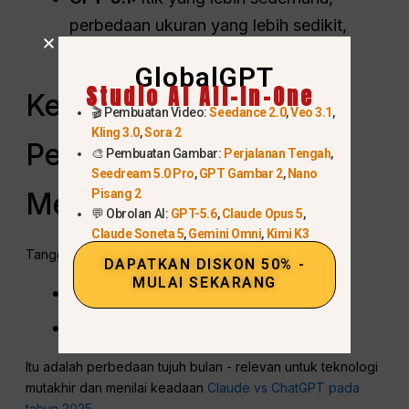
perbedaan ukuran yang lebih sedikit,
logika juga benar.
GlobalGPT
Studio AI All-In-One
Kebaruannya
🎬 Pembuatan Video:
Seedance 2.0
,
Veo 3.1
,
Kling 3.0
,
Sora 2
Pengetahuan: Claude
🎨 Pembuatan Gambar:
Perjalanan Tengah
,
Seedream 5.0 Pro
,
GPT Gambar 2
,
Nano
Memimpin
Pisang 2
💬 Obrolan AI:
GPT-5.6
,
Claude Opus 5
,
Claude Soneta 5
,
Gemini Omni
,
Kimi K3
Tanggal batas waktu pengetahuan:
DAPATKAN DISKON 50% -
MULAI SEKARANG
GPT-5.1:
Juni 2024
Claude Sonnet 4.5:
Januari 2025
Itu adalah perbedaan tujuh bulan - relevan untuk teknologi
mutakhir dan menilai keadaan
Claude vs ChatGPT pada
tahun 2025
.