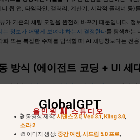
니 웹 앱, 타임라인, 갤러리, 계산기, 시각적 플래너 등)
뷰가 기존의 채팅 모델을 완전히 바꾸기 때문입니다. 정
리는 정보가 어떻게 보여야 하는지 결정한다
를 탐색하는 
시각화 또는 복잡한 주제를 탐색할 때 AI 채팅창보다는 전용
동 방식 (에이전트 코딩 +
UI
세대
 구동됩니다.
제미니 3의 행위적 코딩 시스템
— 모델이 작
나의 작동하는 인터페이스로 통합하는 데 필요한 바로 그
GlobalGPT
올인원 AI 스튜디오
🎬 동영상 제작:
시댄스 2.0
,
Veo 3.1
,
Kling 3.0
,
소라 2
🎨 이미지 생성:
중간 여정
,
시드림 5.0 프로
,