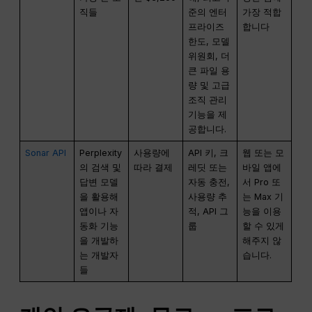
직들
준의 엔터
가장 적합
프라이즈
합니다
한도, 모델
위원회, 더
큰 파일 용
량 및 고급
조직 관리
기능을 제
공합니다.
Sonar API
Perplexity
사용량에
API 키, 크
웹 또는 모
의 검색 및
따라 결제
레딧 또는
바일 앱에
답변 모델
자동 충전,
서 Pro 또
을 활용해
사용량 추
는 Max 기
앱이나 자
적, API 그
능을 이용
동화 기능
룹
할 수 있게
을 개발하
해주지 않
는 개발자
습니다.
들