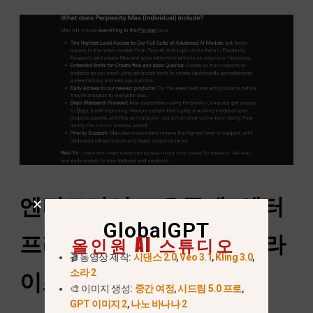
엔터프라이즈 요금제: 엔터
GlobalGPT
프라이즈 프로 vs 엔터프라
올인원 AI 스튜디오
🎬 동영상 제작:
시댄스 2.0
,
Veo 3.1
,
Kling 3.0
,
소라 2
이즈 맥스
🎨 이미지 생성:
중간 여정
,
시드림 5.0 프로
,
GPT 이미지 2
,
나노 바나나 2