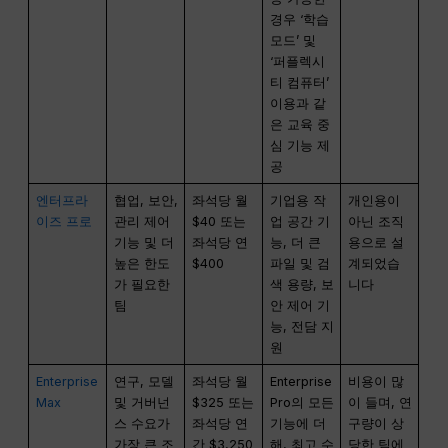
경우 ‘학습
모드’ 및
‘퍼플렉시
티 컴퓨터’
이용과 같
은 교육 중
심 기능 제
공
엔터프라
협업, 보안,
좌석당 월
기업용 작
개인용이
이즈 프로
관리 제어
$40 또는
업 공간 기
아닌 조직
기능 및 더
좌석당 연
능, 더 큰
용으로 설
높은 한도
$400
파일 및 검
계되었습
가 필요한
색 용량, 보
니다
팀
안 제어 기
능, 전담 지
원
Enterprise
연구, 모델
좌석당 월
Enterprise
비용이 많
Max
및 거버넌
$325 또는
Pro의 모든
이 들며, 연
스 수요가
좌석당 연
기능에 더
구량이 상
가장 큰 조
간 $3,250
해, 최고 수
당한 팀에