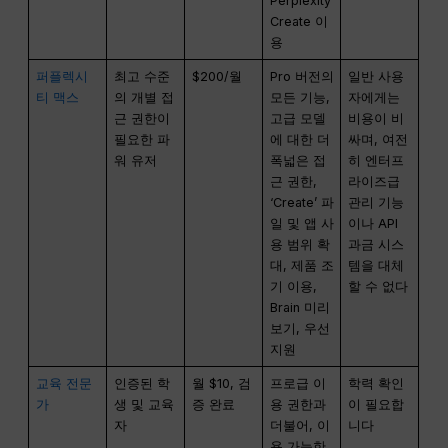
Perplexity
Create 이
용
퍼플렉시
최고 수준
$200/월
Pro 버전의
일반 사용
티 맥스
의 개별 접
모든 기능,
자에게는
근 권한이
고급 모델
비용이 비
필요한 파
에 대한 더
싸며, 여전
워 유저
폭넓은 접
히 엔터프
근 권한,
라이즈급
‘Create’ 파
관리 기능
일 및 앱 사
이나 API
용 범위 확
과금 시스
대, 제품 조
템을 대체
기 이용,
할 수 없다
Brain 미리
보기, 우선
지원
교육 전문
인증된 학
월 $10, 검
프로급 이
학력 확인
가
생 및 교육
증 완료
용 권한과
이 필요합
자
더불어, 이
니다
용 가능한