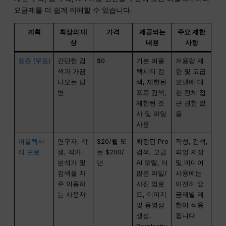
요금제를 더 쉽게 이해할 수 있습니다.
계획
최상의 대
가격
제공되는
주요 제한
상
내용
사항
표준 (무료)
간단한 검
$0
기본 퍼플
저용량 제
색과 가끔
렉시티 검
한 및 고급
나오는 답
색, 제한된
모델에 대
변
프로 검색,
한 전체 접
제한된 조
근 권한 없
사 및 파일
음
사용
퍼플렉서
연구자, 학
$20/월 또
확장된 Pro
작성, 검색,
티 프로
생, 작가,
는 $200/
검색, 고급
파일 저장
분석가 및
년
AI 모델, 더
및 미디어
검색을 자
많은 파일/
사용에는
주 이용하
사진 업로
여전히 요
는 사용자
드, 이미지
금제별 제
및 동영상
한이 적용
생성,
됩니다.