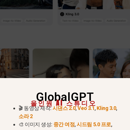
GlobalGPT
올인원 AI 스튜디오
 더 이상 이용할 수 없는 이유
🎬 동영상 제작:
시댄스 2.0
,
Veo 3.1
,
Kling 3.0
,
소라 2
 대신 할 수 있는 일
🎨 이미지 생성:
중간 여정
,
시드림 5.0 프로
,
라 2’의 기능들