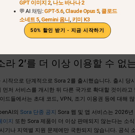
GPT 이미지 2
,
나노 바나나 2
💬 AI 채팅:
GPT-5.6
,
Claude Opus 5
,
클로드
서 공식적으로 재출시될까?
소네트 5
,
Gemini 옴니
,
키미 K3
‘소라 2’ 이용 현황
50% 할인 받기 - 지금 시작하기
a 서비스 중단
 묻는 질문
라 2’를 더 이상 이용할 수 없
시작으로 단계적으로 Sora 2를 출시했습니다. 출시 당시 Op
서 먼저 서비스를 개시한 뒤 다른 국가로 확대할 것이라고
드들에서는 초대 코드, VPN, 조기 이용권 등에 대해 
enAI의
Sora 단종 공지
Sora 웹 및 앱 서비스는 2026
 페이지
또한 Sora 제품이 더 이상 판매되지 않는다는 소
시 시기나 지역별 지원 문제에만 국한되지 않습니다. 공식 