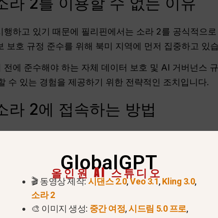
라 2를 이용할 수 없는 이유
 시행하고 있기 때문에 필리핀에서는 소라 2를 공식적으로
보 보호 규정 준수를 위해 북미 지역에 먼저 집중하고 있
시 전에 준수해야 하는 자체 데이터 보호 및 AI 거버넌스
 수 있는 경험을 제공하기 위한 전략적인 조치입니다.
소라 2에 접속하는 방법
 필리핀 사용자에게는 몇 가지 실용적인 옵션이 있습니다:
GlobalGPT
입하기
올인원 AI 스튜디오
🎬 동영상 제작:
시댄스 2.0
,
Veo 3.1
,
Kling 3.0
,
 가입하면 필리핀에서 액세스가 시작될 때 알림을 받을 수 
소라 2
 있는 사용자에게 우선순위가 부여되는 경우가 많습니다.
🎨 이미지 생성:
중간 여정
,
시드림 5.0 프로
,