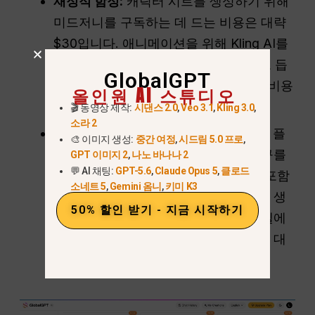
재정적 함정:
캐릭터 시트를 생성하기 위해
미드저니를 구독하는 데 드는 비용은 대략
$30입니다. 애니메이션을 위해 Kling AI를
구독하면 $8에서 $30의 비용이 추가로 듭
GlobalGPT
니다. 이렇게 하면 기본적으로 두 배의 비용
올인원 AI 스튜디오
을 지불해야 합니다.
🎬 동영상 제작:
시댄스 2.0
,
Veo 3.1
,
Kling 3.0
,
소라 2
원활한 파이프라인:
GlobalGPT와 같은 플
🎨 이미지 생성:
중간 여정
,
시드림 5.0 프로
,
랫폼은 하나의 대시보드에 두 가지 도구를
GPT 이미지 2
,
나노 바나나 2
💬 AI 채팅:
GPT-5.6
,
Claude Opus 5
,
클로드
모두 제공하여 이 문제를 해결합니다. 포함
소네트 5
,
Gemini 옴니
,
키미 K3
된 미드여정 모델을 사용하여 캐릭터를 생
50% 할인 받기 - 지금 시작하기
성하고 해당 이미지를 클링 비디오 모델에
즉시 푸시하면 시간을 절약하고 비용을 대
폭 절감할 수 있습니다.