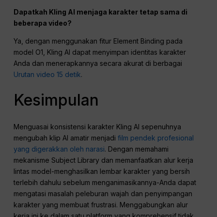
Dapatkah Kling AI menjaga karakter tetap sama di
beberapa video?
Ya, dengan menggunakan fitur Element Binding pada
model O1, Kling AI dapat menyimpan identitas karakter
Anda dan menerapkannya secara akurat di berbagai
Urutan video 15 detik
.
Kesimpulan
Menguasai konsistensi karakter Kling AI sepenuhnya
mengubah klip AI amatir menjadi
film pendek profesional
yang digerakkan oleh narasi
. Dengan memahami
mekanisme Subject Library dan memanfaatkan alur kerja
lintas model-menghasilkan lembar karakter yang bersih
terlebih dahulu sebelum menganimasikannya-Anda dapat
mengatasi masalah peleburan wajah dan penyimpangan
karakter yang membuat frustrasi. Menggabungkan alur
kerja ini ke dalam satu platform yang komprehensif tidak