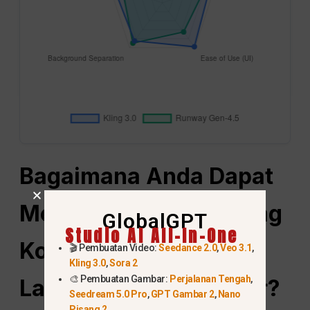
Bagaimana Anda Dapat
Membuat Karakter yang
GlobalGPT
Studio AI All-In-One
Konsisten Tanpa Biaya
🎬 Pembuatan Video:
Seedance 2.0
,
Veo 3.1
,
Kling 3.0
,
Sora 2
🎨 Pembuatan Gambar:
Perjalanan Tengah
,
Langganan yang Besar?
Seedream 5.0 Pro
,
GPT Gambar 2
,
Nano
Pisang 2