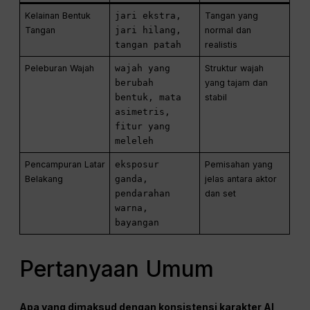
Kelainan Bentuk
jari ekstra,
Tangan yang
Tangan
jari hilang,
normal dan
tangan patah
realistis
Peleburan Wajah
wajah yang
Struktur wajah
berubah
yang tajam dan
bentuk, mata
stabil
asimetris,
fitur yang
meleleh
Pencampuran Latar
eksposur
Pemisahan yang
Belakang
ganda,
jelas antara aktor
pendarahan
dan set
warna,
bayangan
Pertanyaan Umum
Apa yang dimaksud dengan konsistensi karakter AI