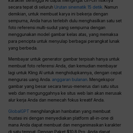
karakter sehingga AI dapat mengingat ciri-ciri fisiknya
secara tepat di seluruh
Urutan sinematik 15 detik
. Namun
demikian, untuk membuat karya ini bekerja dengan
sempurna, Anda harus terlebih dulu menghasilkan satu set
foto referensi multi-sudut yang sempurna dengan
menggunakan model gambar kelas atas, yang memaksa
para pencipta untuk menyulap berbagai perangkat lunak
yang berbeda.
Membayar untuk generator gambar terpisah hanya untuk
membuat foto referensi Anda, dan kemudian membayar
lagi untuk Kling AI untuk menghidupkannya, dengan cepat
menguras uang Anda.
anggaran bulanan
. Mengekspor
gambar yang besar secara terus-menerus dari satu situs
web dan mengunggahnya ke situs web lain akan merusak
alur kerja Anda dan memecah fokus kreatif Anda.
GlobalGPT
menghilangkan hambatan yang membuat
frustasi ini dengan menyediakan platform all-in-one di
mana Anda dapat membuat dan menganimasikan karakter
di satu tempat. Dengan Paket $10.8 Pro, Anda dapat