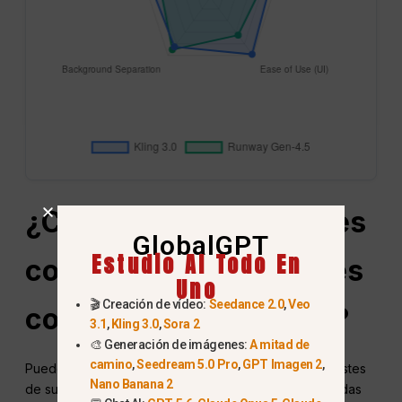
¿Cómo crear personajes
GlobalGPT
Estudio AI Todo En
coherentes sin enormes
Uno
🎬 Creación de vídeo:
Seedance 2.0
,
Veo
costes de suscripción?
3.1
,
Kling 3.0
,
Sora 2
🎨 Generación de imágenes:
A mitad de
camino
,
Seedream 5.0 Pro
,
GPT Imagen 2
,
Puedes crear personajes coherentes sin enormes costes
Nano Banana 2
de suscripción utilizando plataformas de IA centralizadas