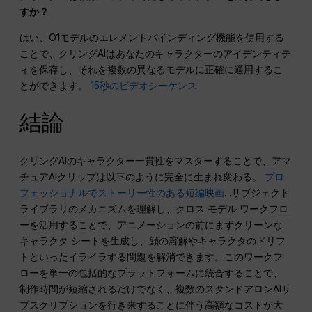
すか？
はい、O1モデルのエレメントバインディング機能を使用する
ことで、クリングAIはあなたのキャラクターのアイデンティテ
ィを保存し、それを複数の異なるモデルに正確に適用するこ
とができます。
15秒のビデオシーケンス
.
結論
クリングAIのキャラクター一貫性をマスターすることで、アマ
チュアAIクリップは以下のように完全に生まれ変わる。
プロ
フェッショナルでストーリー性のある短編映画
. .サブジェクト
ライブラリのメカニズムを理解し、クロス モデル ワークフロ
ーを活用することで、アニメーションの前にまずクリーンな
キャラクタ シートを生成し、顔の溶解やキャラクタのドリフ
トといったイライラする問題を解消できます。このワークフ
ローを単一の包括的なプラットフォームに統合することで、
制作時間が短縮されるだけでなく、複数のスタンドアロンAIサ
ブスクリプションを行き来することに伴う高額なコストが大