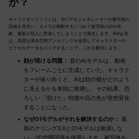
か？
キャラクタードリフトは、AIビデオジェネレーターが被写体の
詳細を見失い、カメラが移動するにつれて被写体の顔や年
齢、服装が別人に変身してしまうことで発生します。Kling AI
は、高度な潜在空間アンカリングを使用してキャラクターの
ピクセルデータをロックすることで、これを解決します。.
顔が溶ける問題：
昔のAIモデルは、動画
をフレームごとに生成していた。キャラク
ターが振り向くと、AIは顔の横がどのよう
に見えるかを単純に推測し、その結果、恐
ろしい「溶けた」特徴や目の色が突然変化
することになった。.
なぜO1モデルがそれを解決するのか：
最
新のクリング3.0とO1モデルは推測しな
い。3D空間認識を使用します。被写体を