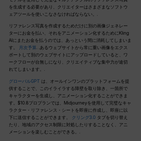
を生成する必要があり、クリエイターはさまざまなソフトウ
ェアツールを使いこなさなければならない。.
リファレンス写真を作成するためだけに別の画像ジェネレー
ターにお金を払い、それをアニメーション化するためにKling
AIにまたお金を払うのでは、あっという間に消耗してしまいま
す。
月次予算
. .あるウェブサイトから常に重い画像をエクス
ポートして別のウェブサイトにアップロードしていると、ワ
ークフローが台無しになり、クリエイティブな集中力が途切
れてしまいます。.
グローバルGPT
は、オールインワンのプラットフォームを提
供することで、このイライラする障壁を取り除き、一箇所で
キャラクターを生成し、アニメーション化することができま
す。$10.8プロプランでは、Midjourneyを使用して完璧なキャ
ラクター・リファレンス・シートを即座に作成し、即座に以
下に送信することができます。
クリング3.0
タブを切り替え
たり、地域のアクセス制限に対処したりすることなく、アニ
メーションを楽しむことができる。.