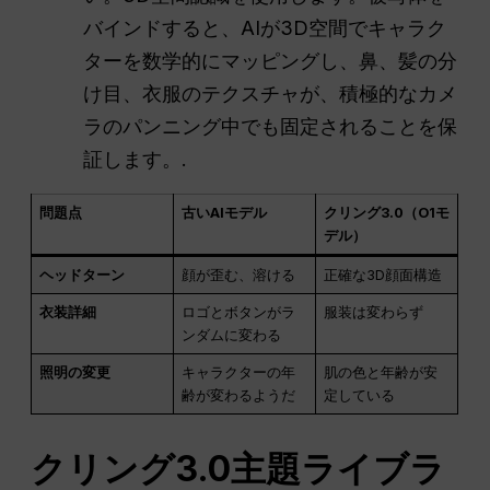
バインドすると、AIが3D空間でキャラク
ターを数学的にマッピングし、鼻、髪の分
け目、衣服のテクスチャが、積極的なカメ
ラのパンニング中でも固定されることを保
証します。.
問題点
古いAIモデル
クリング3.0（O1モ
デル）
ヘッドターン
顔が歪む、溶ける
正確な3D顔面構造
衣装詳細
ロゴとボタンがラ
服装は変わらず
ンダムに変わる
照明の変更
キャラクターの年
肌の色と年齢が安
齢が変わるようだ
定している
クリング3.0主題ライブラ