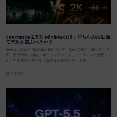
Seedance 2.5 対 MiniMax H3：どちらのAI動画
モデルを選ぶべきか？
Seedance 2.5とMiniMax H3について、動画の長さ、2K出力、音
声、参照情報、編集、オープンウェイト、ローカルでの使用、
そして現在の各モデルに最適な用途を比較します。.
続きを読む