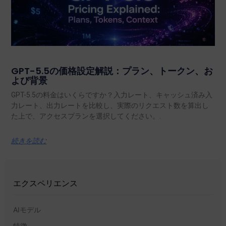
GPT-5.5の価格設定解説：プラン、トークン、お
よび背景
GPT-5.5の料金はいくらですか？入力レート、キャッシュ済み入
力レート、出力レートを比較し、実際のリクエスト数を算出し
た上で、アクセスプランを選択してください。.
続きを読む
エクスペリエンス
AIモデル
特徴