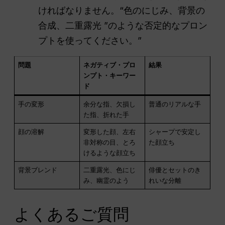
ければなりません。“色のにじみ、背景の
合成、二重露光 ”のような否定的なプロン
プトを使ってください。”
問題
ネガティブ・プロ
結果
ンプト・キーワー
ド
手の変形
余分な指、欠損し
普通のリアルな手
た指、折れた手
顔の溶解
変形した顔、左右
シャープで安定し
非対称の目、とろ
た顔立ち
けるような顔立ち
背景ブレンド
二重露光、色にじ
俳優とセットのき
み、幽霊のよう
れいな分離
よくあるご質問