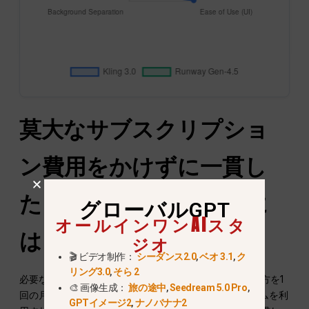
莫大なサブスクリプショ
ン費用をかけずに一貫し
たキャラクターを作るに
グローバルGPT
オールインワンAIスタ
は？
ジオ
🎬 ビデオ制作：
シーダンス2.0
,
ベオ 3.1
,
ク
リング3.0
,
そら 2
必要な画像ジェネレーターとビデオジェネレーターの両方を1
🎨 画像生成：
旅の途中
,
Seedream 5.0 Pro
,
回の月払いで利用できる中央集中型のAIプラットフォームを利
GPTイメージ2
,
ナノバナナ2