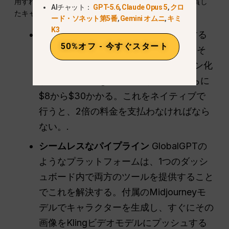
用すれば、莫大なサブスクリプション費用をかけずに一貫し
AIチャット：
GPT-5.6
,
Claude Opus 5
,
クロ
たキャラクターを作成できる。.
ード・ソネット第5番
,
Gemini オムニ
,
キミ
K3
金融の罠
キャラクターシートを作成する
50%オフ - 今すぐスタート
ためにMidjourneyを購読すると、およそ
$30かかります。それをアニメーション化
するためにKling AIを購読すると、さらに
$8から$30かかる。これをネイティブで
行うと、2倍の料金を支払わなければなら
ない。.
シームレスなパイプライン
GlobalGPTの
ようなプラットフォームは、1つのダッシ
ュボード内で両方のツールを提供すること
でこれを解決する。付属のMidjourneyモ
デルでキャラクターを生成し、すぐにその
画像をKlingビデオモデルにプッシュする