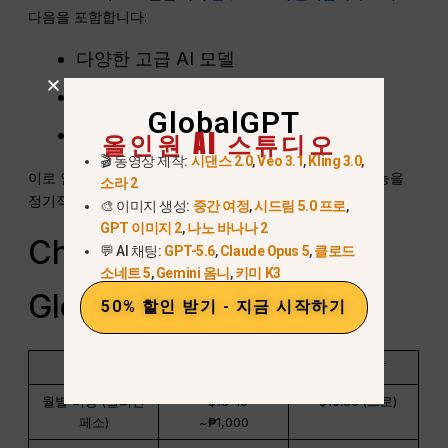
다음을 포함합니다:
다양한 고급 AI 모델
실시간 검색 및 추론 엔진
GlobalGPT
향상된 창의성 및 생산성 도구
올인원 AI 스튜디오
🎬 동영상 제작:
시댄스 2.0
,
Veo 3.1
,
Kling 3.0
,
이로 인해 GlobalGPT는
비용 대비 효율적인 선택
인공지능을
소라 2
정기적으로 사용하는 창작자, 전문가 및 학생들을 위한.
🎨 이미지 생성:
중간 여정
,
시드림 5.0 프로
,
GPT 이미지 2
,
나노 바나나 2
ChatGPT Plus vs
💬 AI 채팅:
GPT-5.6
,
Claude Opus 5
,
클로드
소네트 5
,
Gemini 옴니
,
키미 K3
GlobalGPT (간단 비교)
50% 할인 받기 - 지금 시작하기
기능
ChatGPT 플러스
GlobalGPT
월별 비용 (필리핀
~$16-19
~$10.80 (프로)
페소)
~₱1,000