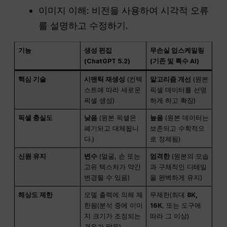
이미지 이해: 비전을 사용하여 시각적 오류
를 설명하고 수정하기.
기능
생성 편집
무손실 업스케일링
(ChatGPT 5.2)
(기존 및 특수 AI)
핵심 기술
시맨틱 재생성
(컨텍
알고리즘 개선
(원본
스트에 따라 새로운
픽셀 데이터를 선명
픽셀 생성)
하게 하고 확장)
픽셀 충실도
낮음
(원본 픽셀은
높음
(원본 데이터는
폐기되고 대체됩니
보존되고 수학적으
다.)
로 정제됨)
신원 유지
변수
(얼굴, 손 또는
엄격한
(원본의 모습
고유 텍스처가 약간
과 구체적인 디테일
변경될 수 있음)
을 완벽하게 유지)
해상도 제한
모델 출력에 의해 제
무제한(최대
8K,
한됨(분석 중에 이미
16K
, 또는 도구에
지 크기가 조정되는
따라 그 이상)
경우가 많음)