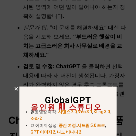
시된 영역에 어떤 일이 일어나야 하는지 정
확히 설명합니다.
전문가 팁:
“이 문제를 해결하세요” 대신 다
음을 시도해 보세요.
“부드러운 햇살이 비
치는 고급스러운 회사 사무실로 배경을 교
체하세요.”
검토 및 수정:
ChatGPT
을 클릭하면 선택
내용에 따라 새 버전이 생성됩니다. 가장자
리가 완벽하지 않은 경우 후속 프롬프트를
사용하여 “가장자리를 더 자연스럽게 블렌
GlobalGPT
딩”하세요.”
올인원 AI 스튜디오
🎬 동영상 제작:
시댄스 2.0
,
Veo 3.1
,
Kling 3.0
,
ChatGPT로 흐릿하거나 품
소라 2
🎨 이미지 생성:
중간 여정
,
시드림 5.0 프로
,
GPT 이미지 2
,
나노 바나나 2