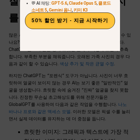
질이 낮거나 오래된 이미지
💬 AI 채팅:
GPT-5.6
,
Claude Opus 5
,
클로드
소네트 5
,
Gemini 옴니
,
키미 K3
를 개선할 수 있나요?
50% 할인 받기 - 지금 시작하기
많은 사람들이 “ChatGPT로 흐릿한 사진을 선명하게 만들 수 있
나요?”라고 질문합니다. 대답은 '예'이지만 문제가 있습니다.
ChatGPT는 AI 추론을 통해 흐릿한 물체가 어떻게 보일지 추측
합니다. 부족한 부분을 채워줍니다. 오래된 가족 사진의 경우 다
음과 같이 할 수 있습니다.
색상 추가 및 작은 균열 수정
.
하지만 ChatGPT는 “포렌식” 도구가 아닙니다. 사진이 너무 흐
릿하여 얼굴이 보이지 않는 경우 AI는 보기 좋은 “일반적인” 얼
굴을 생성합니다. 흐릿함 속에 숨겨진 “진짜” 얼굴을 찾지 못합
니다. 진정한 무손실 초고해상도를 위해 전문가들은
GlobalGPT를 사용하여 다음과 같은 작업을 수행합니다.
나노
바나나 프로와 같은 액세스 모델
. 이러한 모델은 픽셀 수를 늘리
면서 실제 데이터를 유지하는 데 더 중점을 둡니다.
흐릿한 이미지: 그래픽과 텍스트에 가장 적