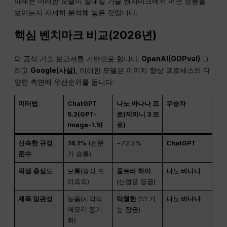
아래는 이러한 모델이 일대일 기술 벤치마크에서 어떤 성능을
보이는지 자세히 분석해 놓은 것입니다.
핵심 벤치마크 비교(2026년)
의 공식 기술 보고서를 기반으로 합니다.
OpenAI(GDPval)
그
리고
Google(사실)
, 이러한 모델은 이미지 향상 프로세스의 다
양한 측면에 우선순위를 둡니다:
미터법
ChatGPT
나노 바나나 프
우승자
5.2(GPT-
로(제미니 3 프
Image-1.5)
로)
신속한 규정
74.1%
(전문
~72.3%
ChatGPT
준수
가 승률)
픽셀 충실도
보통(생성 드
울트라 하이
나노 바나나
리프트)
(산업용 등급)
제목 일관성
높음(시각적
탁월한
(1:1 기
나노 바나나
메모리 동기
능 잠금)
화)