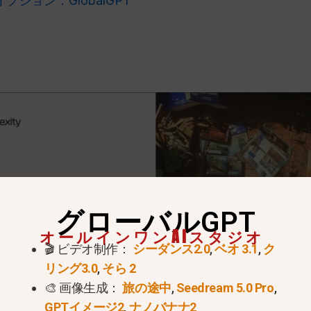
ション：GlobalGPT
グローバルGPT
オールインワンAIスタジオ
🎬 ビデオ制作：
シーダンス2.0
,
ベオ 3.1
,
ク
リング3.0
,
そら 2
🎨 画像生成：
旅の途中
,
Seedream 5.0 Pro
,
GPTイメージ2
,
ナノバナナ2