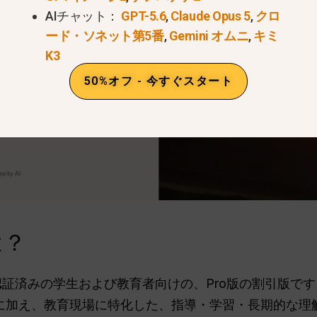
AIチャット：
GPT-5.6
,
Claude Opus 5
,
クロ
ード・ソネット第5番
,
Gemini オムニ
,
キミ
K3
50%オフ - 今すぐスタート
は？
n Proは、認証済みの学生および教育者向けの、Pro版の割引版です
能に加え、教育現場に特化した、指導・学習・長期的な理